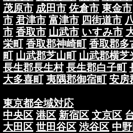
茂原市
成田市
佐倉市
東金市
市
君津市
富津市
四街道市
市
香取市
山武市
いすみ市
栄町
香取郡神崎町
香取郡多
町
山武郡芝山町
山武郡横芝
長生郡長生村
長生郡白子町
大多喜町
夷隅郡御宿町
安房
東京都全域対応
中央区
港区
新宿区
文京区
大田区
世田谷区
渋谷区
中野