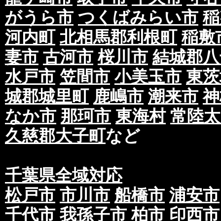
がうら市
つくばみらい市
稲
河内町
北相馬郡利根町
稲敷
妻市
古河市
桜川市
結城郡八
水戸市
笠間市
小美玉市
東茨
城郡城里町
鹿嶋市
潮来市
神
なか市
那珂市
東海村
常陸太
久慈郡大子町
など
千葉県全域対応
松戸市
市川市
船橋市
浦安市
千代市
我孫子市
柏市
印西市