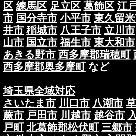
区
練馬区
足立区
葛飾区
江
市
国分寺市
小平市
東久留米
井市
稲城市
八王子市
立川市
山市
国立市
福生市
東大和市
あきる野市
西多摩郡瑞穂町
西多摩郡奥多摩町
など
埼玉県全域対応
さいたま市
川口市
八潮市
蕨市
戸田市
川越市
越谷市
戸町
北葛飾郡松伏町
三郷市