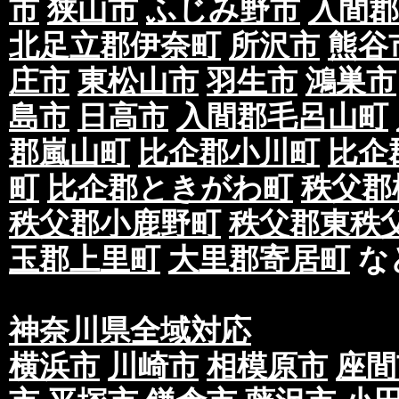
市
狭山市
ふじみ野市
入間郡
北足立郡伊奈町
所沢市
熊谷
庄市
東松山市
羽生市
鴻巣市
島市
日高市
入間郡毛呂山町
郡嵐山町
比企郡小川町
比企
町
比企郡ときがわ町
秩父郡
秩父郡小鹿野町
秩父郡東秩
玉郡上里町
大里郡寄居町
な
神奈川県全域対応
横浜市
川崎市
相模原市
座間