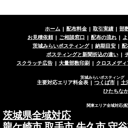
ホーム
|
配布料金
|
取引実績
|
部
お見積依頼
|
ご相談窓口
|
配布の流れ
|
よ
茨城みらいポスティング
|
納期目安
|
配
ポスティングと新聞折込の違い
|
スクラッチ広告
|
大量部数印刷
|
クロスメディ
茨城みらいポスティング 営
主要対応エリア料金表
|
つくば市
|
土
ひたちな
関東エリア全域対応(
茨城県全域対応
龍ケ崎市
取手市
牛久市
守谷