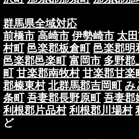
群馬県全域対応
前橋市
高崎市
伊勢崎市
太田
村町
邑楽郡板倉町
邑楽郡明
邑楽郡邑楽町
富岡市
多野郡
町
甘楽郡南牧村
甘楽郡甘楽
郡榛東村
北群馬郡吉岡町
み
条町
吾妻郡長野原町
吾妻郡
利根郡片品村
利根郡川場村
ど