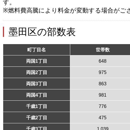
す。
※燃料費高騰により料金が変動する場合がご
墨田区の部数表
町丁目名
世帯数
両国1丁目
648
両国2丁目
975
両国3丁目
863
両国4丁目
981
千歳1丁目
776
千歳2丁目
475
千歳3丁目
1,039