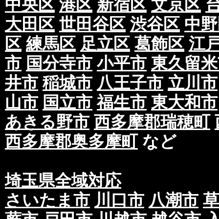
中央区
港区
新宿区
文京区
大田区
世田谷区
渋谷区
中野
区
練馬区
足立区
葛飾区
江
市
国分寺市
小平市
東久留米
井市
稲城市
八王子市
立川市
山市
国立市
福生市
東大和市
あきる野市
西多摩郡瑞穂町
西多摩郡奥多摩町
など
埼玉県全域対応
さいたま市
川口市
八潮市