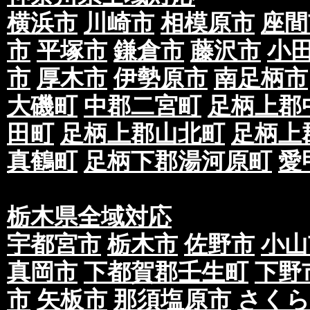
横浜市
川崎市
相模原市
座間
市
平塚市
鎌倉市
藤沢市
小
市
厚木市
伊勢原市
南足柄市
大磯町
中郡二宮町
足柄上郡
田町
足柄上郡山北町
足柄上
真鶴町
足柄下郡湯河原町
愛
栃木県全域対応
宇都宮市
栃木市
佐野市
小山
真岡市
下都賀郡壬生町
下野
市
矢板市
那須塩原市
さくら