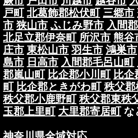
蕨市
戸田市
川越市
越谷市
戸町
北葛飾郡松伏町
三郷市
市
狭山市
ふじみ野市
入間郡
北足立郡伊奈町
所沢市
熊谷
庄市
東松山市
羽生市
鴻巣市
島市
日高市
入間郡毛呂山町
郡嵐山町
比企郡小川町
比企
町
比企郡ときがわ町
秩父郡
秩父郡小鹿野町
秩父郡東秩
玉郡上里町
大里郡寄居町
な
神奈川県全域対応