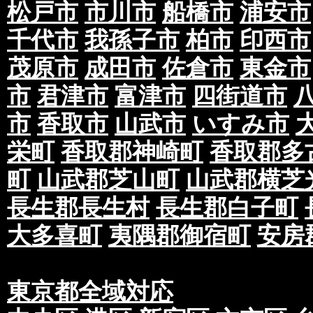
松戸市
市川市
船橋市
浦安市
千代市
我孫子市
柏市
印西市
茂原市
成田市
佐倉市
東金市
市
君津市
富津市
四街道市
市
香取市
山武市
いすみ市
栄町
香取郡神崎町
香取郡多
町
山武郡芝山町
山武郡横芝
長生郡長生村
長生郡白子町
大多喜町
夷隅郡御宿町
安房
東京都全域対応