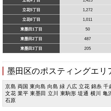
立花5丁目
1,272
立花6丁目
1,011
東墨田1丁目
50
東墨田2丁目
487
東墨田3丁目
205
墨田区のポスティングエリ
京島 両国 東向島 向島 緑 八広 立花 錦糸 千
文花 業平 東墨田 立川 東駒形 堤通 横川 亀
石原