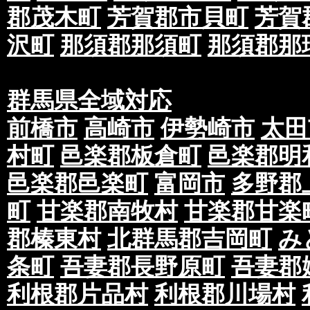
郡茂木町
芳賀郡市貝町
芳賀
沢町
那須郡那須町
那須郡那
群馬県全域対応
前橋市
高崎市
伊勢崎市
太田
村町
邑楽郡板倉町
邑楽郡明
邑楽郡邑楽町
富岡市
多野郡
町
甘楽郡南牧村
甘楽郡甘楽
郡榛東村
北群馬郡吉岡町
み
条町
吾妻郡長野原町
吾妻郡
利根郡片品村
利根郡川場村