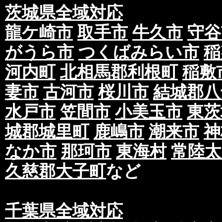
茨城県全域対応
龍ケ崎市
取手市
牛久市
守谷
がうら市
つくばみらい市
稲
河内町
北相馬郡利根町
稲敷
妻市
古河市
桜川市
結城郡八
水戸市
笠間市
小美玉市
東茨
城郡城里町
鹿嶋市
潮来市
神
なか市
那珂市
東海村
常陸太
久慈郡大子町
など
千葉県全域対応