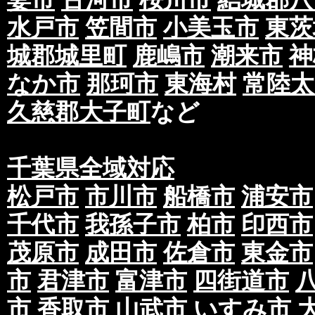
水戸市
笠間市
小美玉市
東茨
城郡城里町
鹿嶋市
潮来市
神
なか市
那珂市
東海村
常陸太
久慈郡大子町
など
千葉県全域対応
松戸市
市川市
船橋市
浦安市
千代市
我孫子市
柏市
印西市
茂原市
成田市
佐倉市
東金市
市
君津市
富津市
四街道市
市
香取市
山武市
いすみ市