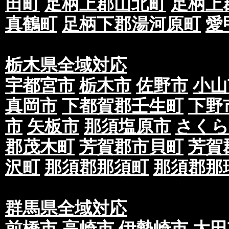
田町
足柄上郡山北町
足柄上
真鶴町
足柄下郡湯河原町
愛
栃木県全域対応
宇都宮市
栃木市
佐野市
小山
真岡市
下都賀郡壬生町
下野
市
矢板市
那須塩原市
さくら
郡茂木町
芳賀郡市貝町
芳賀
沢町
那須郡那須町
那須郡那
群馬県全域対応
前橋市
高崎市
伊勢崎市
太田