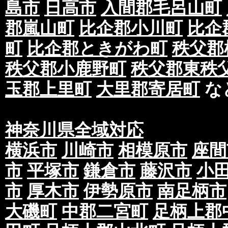
島市
日高市
入間郡毛呂山町
郡嵐山町
比企郡小川町
比企
町
比企郡ときがわ町
秩父郡
秩父郡小鹿野町
秩父郡東秩
玉郡上里町
大里郡寄居町
な
神奈川県全域対応
横浜市
川崎市
相模原市
座間
市
平塚市
鎌倉市
藤沢市
小
市
厚木市
伊勢原市
南足柄市
大磯町
中郡二宮町
足柄上郡