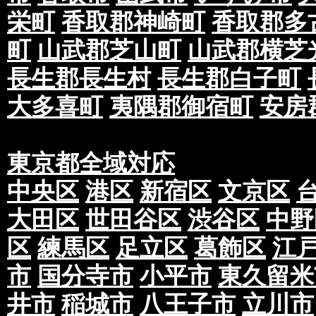
栄町
香取郡神崎町
香取郡多
町
山武郡芝山町
山武郡横芝
長生郡長生村
長生郡白子町
大多喜町
夷隅郡御宿町
安房
東京都全域対応
中央区
港区
新宿区
文京区
大田区
世田谷区
渋谷区
中野
区
練馬区
足立区
葛飾区
江
市
国分寺市
小平市
東久留米
井市
稲城市
八王子市
立川市