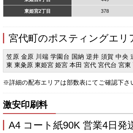
東姫宮2丁目
378
宮代町のポスティングエリ
笠原 金原 川端 学園台 国納 逆井 須賀 中央 
東 東粂原 東姫宮 姫宮 本田 宮代 宮代台 宮東
※詳細の配布エリアは部数表にてご確認下さ
激安印刷料
A4 コート紙90K 営業4日発