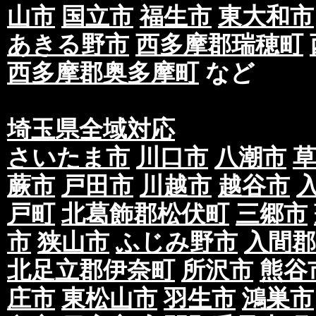
山市
国立市
福生市
東大和市
あきる野市
西多摩郡瑞穂町
西多摩郡奥多摩町
など
埼玉県全域対応
さいたま市
川口市
八潮市
蕨市
戸田市
川越市
越谷市
戸町
北葛飾郡松伏町
三郷市
市
狭山市
ふじみ野市
入間郡
北足立郡伊奈町
所沢市
熊谷
庄市
東松山市
羽生市
鴻巣市