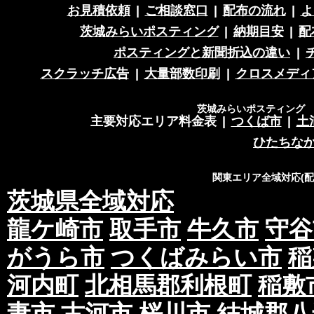
お見積依頼
|
ご相談窓口
|
配布の流れ
|
よ
茨城みらいポスティング
|
納期目安
|
配
ポスティングと新聞折込の違い
|
スクラッチ広告
|
大量部数印刷
|
クロスメディ
茨城みらいポスティング 営
主要対応エリア料金表
|
つくば市
|
土
ひたちな
関東エリア全域対応(
茨城県全域対応
龍ケ崎市
取手市
牛久市
守谷
がうら市
つくばみらい市
稲
河内町
北相馬郡利根町
稲敷
妻市
古河市
桜川市
結城郡八