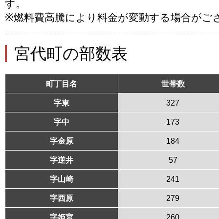
す。
※燃料費高騰により料金が変動する場合がご
宮代町の部数表
町丁目名
世帯数
字東
327
字中
173
字金原
184
字逆井
57
字山崎
241
字西原
279
字姫宮
260