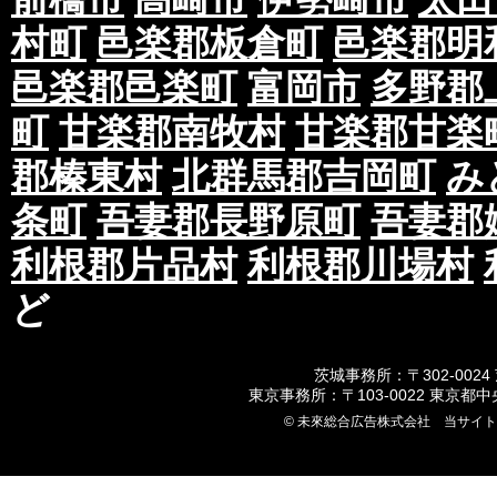
村町
邑楽郡板倉町
邑楽郡明
邑楽郡邑楽町
富岡市
多野郡
町
甘楽郡南牧村
甘楽郡甘楽
郡榛東村
北群馬郡吉岡町
み
条町
吾妻郡長野原町
吾妻郡
利根郡片品村
利根郡川場村
ど
茨城事務所：〒302-0024
東京事務所：〒103-0022 東京都
© 未來総合広告株式会社 当サイ