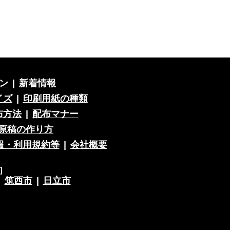
ン
|
新着情報
イズ
|
印刷用紙の種類
布方法
|
配布マナー
原稿の作り方
報・利用規約等
|
会社概要
］
|
筑西市
|
日立市