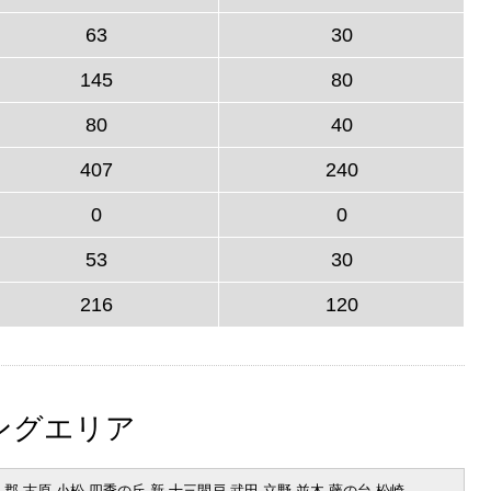
63
30
145
80
80
40
407
240
0
0
53
30
216
120
ングエリア
 郡 古原 小松 四季の丘 新 十三間戸 武田 立野 並木 藤の台 松崎