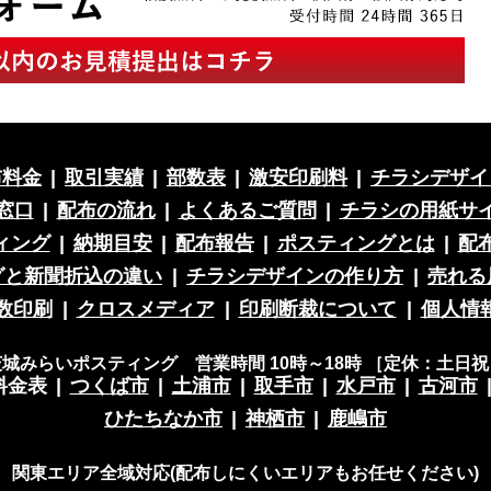
布料金
|
取引実績
|
部数表
|
激安印刷料
|
チラシデザイ
窓口
|
配布の流れ
|
よくあるご質問
|
チラシの用紙サ
ィング
|
納期目安
|
配布報告
|
ポスティングとは
|
配
グと新聞折込の違い
|
チラシデザインの作り方
|
売れる
数印刷
|
クロスメディア
|
印刷断裁について
|
個人情
茨城みらいポスティング 営業時間 10時～18時 ［定休：土日祝
料金表
|
つくば市
|
土浦市
|
取手市
|
水戸市
|
古河市
ひたちなか市
|
神栖市
|
鹿嶋市
関東エリア全域対応(配布しにくいエリアもお任せください)