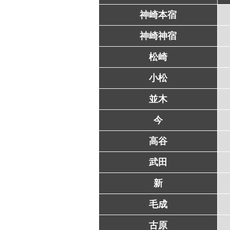
神崎本宿
神崎神宿
松崎
小松
並木
今
高谷
武田
新
毛成
古原