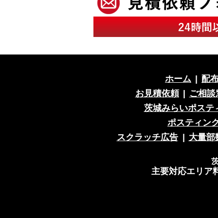
ホーム
|
配
お見積依頼
|
ご相談
茨城みらいポステ
ポスティン
スクラッチ広告
|
大量部
主要対応エリア