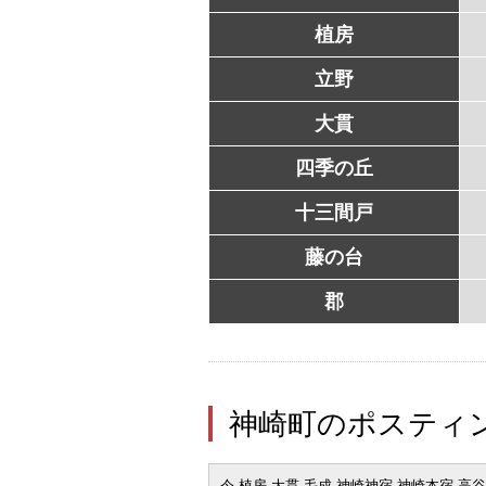
植房
立野
大貫
四季の丘
十三間戸
藤の台
郡
神崎町のポスティ
今 植房 大貫 毛成 神崎神宿 神崎本宿 高谷