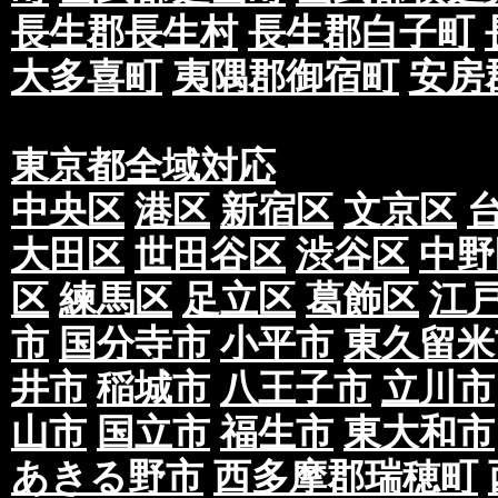
長生郡長生村
長生郡白子町
大多喜町
夷隅郡御宿町
安房
東京都全域対応
中央区
港区
新宿区
文京区
大田区
世田谷区
渋谷区
中野
区
練馬区
足立区
葛飾区
江
市
国分寺市
小平市
東久留米
井市
稲城市
八王子市
立川市
山市
国立市
福生市
東大和市
あきる野市
西多摩郡瑞穂町