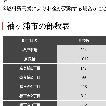
す。
※燃料費高騰により料金が変動する場合がご
袖ヶ浦市の部数表
町丁目名
世帯数
坂戸市場
514
奈良輪
1,012
奈良輪1丁目
147
奈良輪2丁目
99
福王台1丁目
293
福王台2丁目
311
福王台3丁目
652