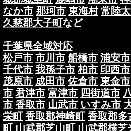
なか市
那珂市
東海村
常陸太
久慈郡大子町
など
千葉県全域対応
松戸市
市川市
船橋市
浦安市
千代市
我孫子市
柏市
印西市
茂原市
成田市
佐倉市
東金市
市
君津市
富津市
四街道市
市
香取市
山武市
いすみ市
栄町
香取郡神崎町
香取郡多
町
山武郡芝山町
山武郡横芝