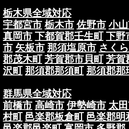
栃木県全域対応
宇都宮市
栃木市
佐野市
小山
真岡市
下都賀郡壬生町
下野
市
矢板市
那須塩原市
さくら
郡茂木町
芳賀郡市貝町
芳賀
沢町
那須郡那須町
那須郡那
群馬県全域対応
前橋市
高崎市
伊勢崎市
太田
村町
邑楽郡板倉町
邑楽郡明
邑楽郡邑楽町
富岡市
多野郡