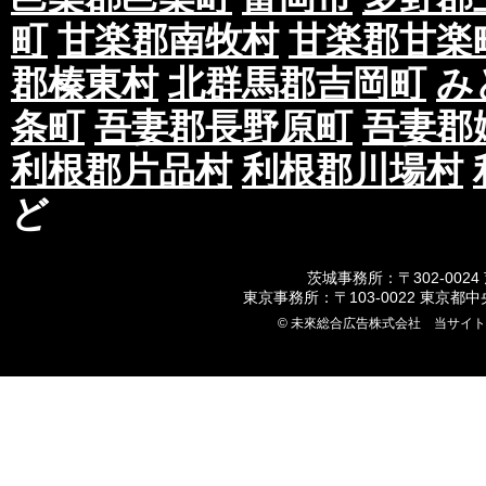
町
甘楽郡南牧村
甘楽郡甘楽
郡榛東村
北群馬郡吉岡町
み
条町
吾妻郡長野原町
吾妻郡
利根郡片品村
利根郡川場村
ど
茨城事務所：〒302-0024
東京事務所：〒103-0022 東京都
© 未來総合広告株式会社 当サイ