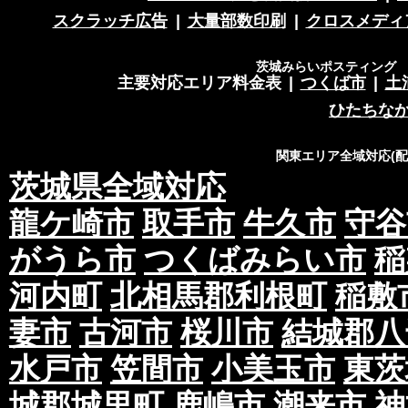
スクラッチ広告
|
大量部数印刷
|
クロスメディ
茨城みらいポスティング 営
主要対応エリア料金表
|
つくば市
|
土
ひたちな
関東エリア全域対応(
茨城県全域対応
龍ケ崎市
取手市
牛久市
守谷
がうら市
つくばみらい市
稲
河内町
北相馬郡利根町
稲敷
妻市
古河市
桜川市
結城郡八
水戸市
笠間市
小美玉市
東茨
城郡城里町
鹿嶋市
潮来市
神