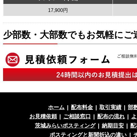
17,900円
少部数・大部数でもお気軽にご
ホーム
|
配布料金
|
取引実績
|
部
お見積依頼
|
ご相談窓口
|
配布の流れ
|
よ
茨城みらいポスティング
|
納期目安
|
配
ポスティングと新聞折込の違い
|