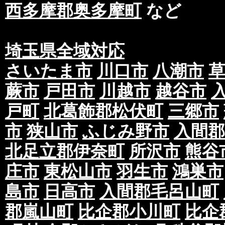
西多摩郡奥多摩町
など
埼玉県全域対応
さいたま市
川口市
八潮市
蕨市
戸田市
川越市
越谷市
戸町
北葛飾郡松伏町
三郷市
市
狭山市
ふじみ野市
入間郡
北足立郡伊奈町
所沢市
熊谷
庄市
東松山市
羽生市
鴻巣市
島市
日高市
入間郡毛呂山町
郡嵐山町
比企郡小川町
比企