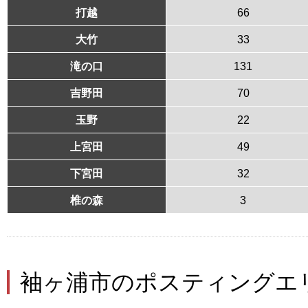
打越
66
大竹
33
滝の口
131
吉野田
70
玉野
22
上宮田
49
下宮田
32
椎の森
3
袖ヶ浦市のポスティングエ