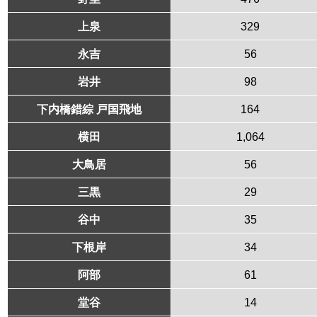
上泉
329
永吉
56
岩井
98
下内橋錯綜 戸国飛地
164
横田
1,064
大鳥居
56
三黒
29
谷中
35
下根岸
34
阿部
61
堂谷
14