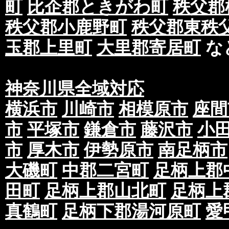
町
比企郡ときがわ町
秩父郡
秩父郡小鹿野町
秩父郡東秩
玉郡上里町
大里郡寄居町
な
神奈川県全域対応
横浜市
川崎市
相模原市
座間
市
平塚市
鎌倉市
藤沢市
小
市
厚木市
伊勢原市
南足柄市
大磯町
中郡二宮町
足柄上郡
田町
足柄上郡山北町
足柄上
真鶴町
足柄下郡湯河原町
愛