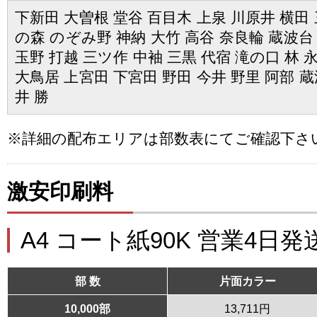
下新田 大曽根 堂谷 百目木 上泉 川原井 横田 
の森 のぞみ野 神納 大竹 高谷 奈良輪 蔵波台
玉野 打越 三ツ作 中袖 三黒 代宿 滝の口 林 
大鳥居 上宮田 下宮田 野田 今井 野里 阿部 蔵
井 勝
※詳細の配布エリアは部数表にてご確認下さ
激安印刷料
A4 コート紙90K 営業4日発
部 数
片面カラー
10,000部
13,711円