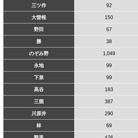
三ツ作
92
大曽根
150
野田
67
勝
38
のぞみ野
1,049
永地
99
下泉
99
高谷
183
三箇
387
川原井
290
林
69
野里
476