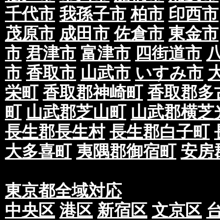
千代市
我孫子市
柏市
印西市
茂原市
成田市
佐倉市
東金市
市
君津市
富津市
四街道市
市
香取市
山武市
いすみ市
栄町
香取郡神崎町
香取郡多
町
山武郡芝山町
山武郡横芝
長生郡長生村
長生郡白子町
大多喜町
夷隅郡御宿町
安房
東京都全域対応
中央区
港区
新宿区
文京区