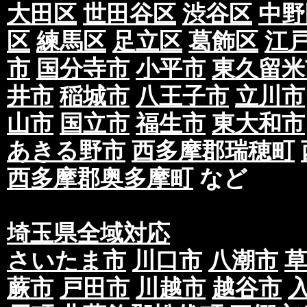
大田区
世田谷区
渋谷区
中野
区
練馬区
足立区
葛飾区
江
市
国分寺市
小平市
東久留米
井市
稲城市
八王子市
立川市
山市
国立市
福生市
東大和市
あきる野市
西多摩郡瑞穂町
西多摩郡奥多摩町
など
埼玉県全域対応
さいたま市
川口市
八潮市
蕨市
戸田市
川越市
越谷市