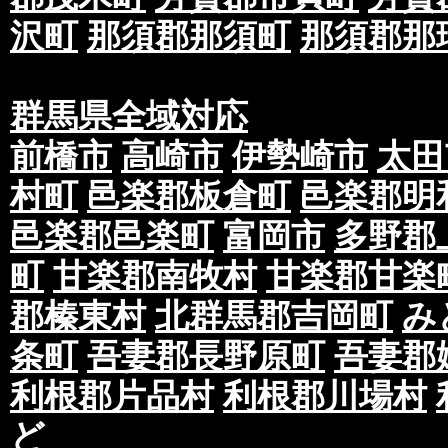
沢町
那須郡那須町
那須郡那
群馬県全域対応
前橋市
高崎市
伊勢崎市
太田
村町
邑楽郡板倉町
邑楽郡明
邑楽郡邑楽町
富岡市
多野郡
町
甘楽郡南牧村
甘楽郡甘楽
郡榛東村
北群馬郡吉岡町
み
条町
吾妻郡長野原町
吾妻郡
利根郡片品村
利根郡川場村
ど