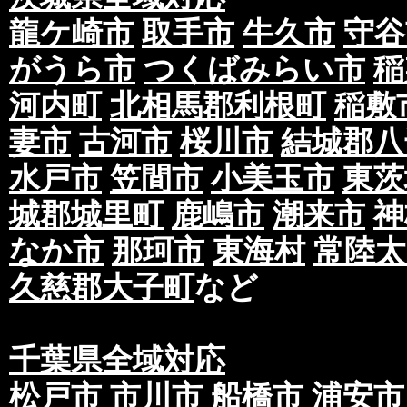
龍ケ崎市
取手市
牛久市
守谷
がうら市
つくばみらい市
稲
河内町
北相馬郡利根町
稲敷
妻市
古河市
桜川市
結城郡八
水戸市
笠間市
小美玉市
東茨
城郡城里町
鹿嶋市
潮来市
神
なか市
那珂市
東海村
常陸太
久慈郡大子町
など
千葉県全域対応
松戸市
市川市
船橋市
浦安市