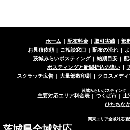
ホーム
|
配布料金
|
取引実績
|
部
お見積依頼
|
ご相談窓口
|
配布の流れ
|
よ
茨城みらいポスティング
|
納期目安
|
配
ポスティングと新聞折込の違い
|
スクラッチ広告
|
大量部数印刷
|
クロスメディ
茨城みらいポスティング 営
主要対応エリア料金表
|
つくば市
|
土
ひたちな
関東エリア全域対応(
茨城県全域対応