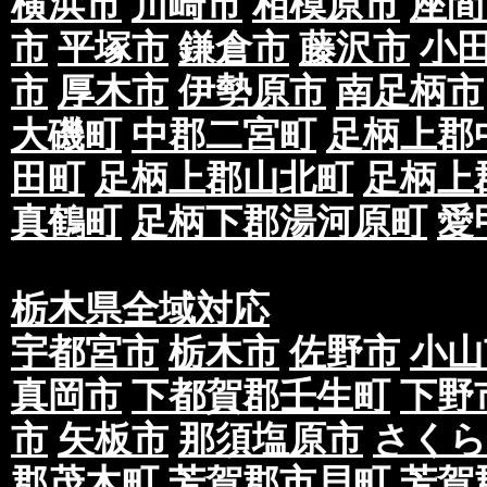
横浜市
川崎市
相模原市
座間
市
平塚市
鎌倉市
藤沢市
小
市
厚木市
伊勢原市
南足柄市
大磯町
中郡二宮町
足柄上郡
田町
足柄上郡山北町
足柄上
真鶴町
足柄下郡湯河原町
愛
栃木県全域対応
宇都宮市
栃木市
佐野市
小山
真岡市
下都賀郡壬生町
下野
市
矢板市
那須塩原市
さくら
郡茂木町
芳賀郡市貝町
芳賀