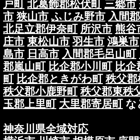
戸町
北葛飾郡松伏町
三郷市
市
狭山市
ふじみ野市
入間郡
北足立郡伊奈町
所沢市
熊谷
庄市
東松山市
羽生市
鴻巣市
島市
日高市
入間郡毛呂山町
郡嵐山町
比企郡小川町
比企
町
比企郡ときがわ町
秩父郡
秩父郡小鹿野町
秩父郡東秩
玉郡上里町
大里郡寄居町
な
神奈川県全域対応