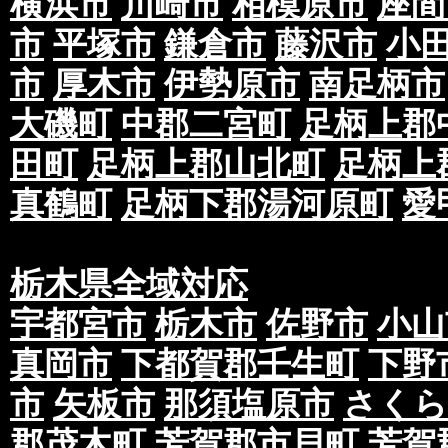
横浜市
川崎市
相模原市
座間
市
平塚市
鎌倉市
藤沢市
小
市
厚木市
伊勢原市
南足柄市
大磯町
中郡二宮町
足柄上郡
田町
足柄上郡山北町
足柄上
真鶴町
足柄下郡湯河原町
愛
栃木県全域対応
宇都宮市
栃木市
佐野市
小山
真岡市
下都賀郡壬生町
下野
市
矢板市
那須塩原市
さくら
郡茂木町
芳賀郡市貝町
芳賀