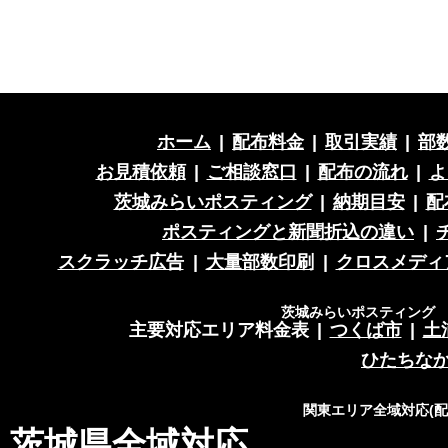
ホーム
|
配布料金
|
取引実績
|
部
お見積依頼
|
ご相談窓口
|
配布の流れ
|
よ
茨城みらいポスティング
|
納期目安
|
配
ポスティングと新聞折込の違い
|
スクラッチ広告
|
大量部数印刷
|
クロスメディ
茨城みらいポスティング 営
主要対応エリア料金表
|
つくば市
|
土
ひたちな
関東エリア全域対応(
茨城県全域対応