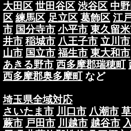
大田区
世田谷区
渋谷区
中野
区
練馬区
足立区
葛飾区
江
市
国分寺市
小平市
東久留米
井市
稲城市
八王子市
立川市
山市
国立市
福生市
東大和市
あきる野市
西多摩郡瑞穂町
西多摩郡奥多摩町
など
埼玉県全域対応
さいたま市
川口市
八潮市
蕨市
戸田市
川越市
越谷市