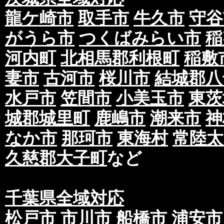
龍ケ崎市
取手市
牛久市
守谷
がうら市
つくばみらい市
稲
河内町
北相馬郡利根町
稲敷
妻市
古河市
桜川市
結城郡八
水戸市
笠間市
小美玉市
東茨
城郡城里町
鹿嶋市
潮来市
神
なか市
那珂市
東海村
常陸太
久慈郡大子町
など
千葉県全域対応
松戸市
市川市
船橋市
浦安市