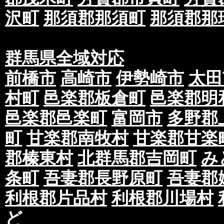
沢町
那須郡那須町
那須郡那
群馬県全域対応
前橋市
高崎市
伊勢崎市
太田
村町
邑楽郡板倉町
邑楽郡明
邑楽郡邑楽町
富岡市
多野郡
町
甘楽郡南牧村
甘楽郡甘楽
郡榛東村
北群馬郡吉岡町
み
条町
吾妻郡長野原町
吾妻郡
利根郡片品村
利根郡川場村
ど