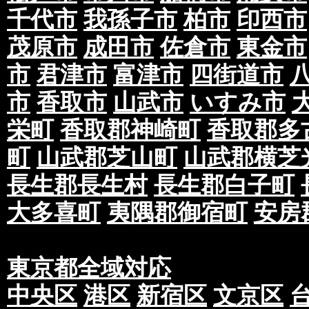
千代市
我孫子市
柏市
印西市
茂原市
成田市
佐倉市
東金市
市
君津市
富津市
四街道市
市
香取市
山武市
いすみ市
栄町
香取郡神崎町
香取郡多
町
山武郡芝山町
山武郡横芝
長生郡長生村
長生郡白子町
大多喜町
夷隅郡御宿町
安房
東京都全域対応
中央区
港区
新宿区
文京区