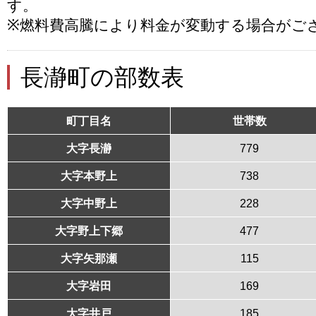
す。
※燃料費高騰により料金が変動する場合がご
長瀞町の部数表
町丁目名
世帯数
大字長瀞
779
大字本野上
738
大字中野上
228
大字野上下郷
477
大字矢那瀬
115
大字岩田
169
大字井戸
185