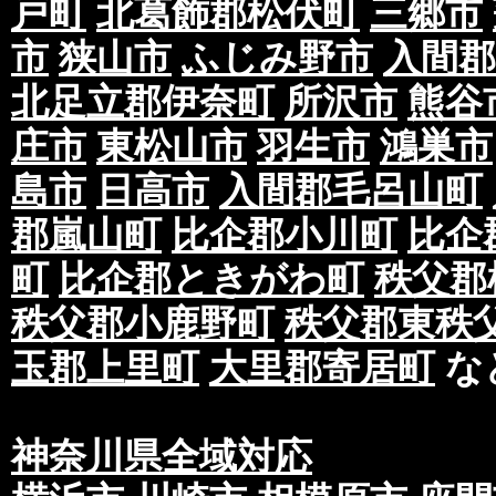
戸町
北葛飾郡松伏町
三郷市
市
狭山市
ふじみ野市
入間郡
北足立郡伊奈町
所沢市
熊谷
庄市
東松山市
羽生市
鴻巣市
島市
日高市
入間郡毛呂山町
郡嵐山町
比企郡小川町
比企
町
比企郡ときがわ町
秩父郡
秩父郡小鹿野町
秩父郡東秩
玉郡上里町
大里郡寄居町
な
神奈川県全域対応