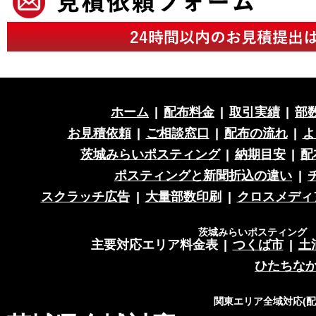
ホーム
|
配布料金
|
取引実績
|
部
お見積依頼
|
ご相談窓口
|
配布の流れ
|
よ
茨城みらいポスティング
|
納期目安
|
配
ポスティングと新聞折込の違い
|
スクラッチ広告
|
大量部数印刷
|
クロスメディ
茨城みらいポスティング 営
主要対応エリア料金表
|
つくば市
|
土
ひたちな
関東エリア全域対応(