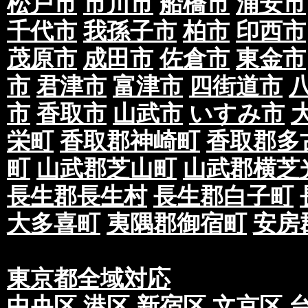
松戸市
市川市
船橋市
浦安市
千代市
我孫子市
柏市
印西市
茂原市
成田市
佐倉市
東金市
市
君津市
富津市
四街道市
市
香取市
山武市
いすみ市
栄町
香取郡神崎町
香取郡多
町
山武郡芝山町
山武郡横芝
長生郡長生村
長生郡白子町
大多喜町
夷隅郡御宿町
安房
東京都全域対応
中央区
港区
新宿区
文京区