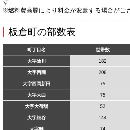
す。
※燃料費高騰により料金が変動する場合がご
板倉町の部数表
町丁目名
世帯数
大字除川
182
大字西岡
208
大字西岡新田
75
大字大曲
75
大字大荷場
52
大字細谷
144
大字離
74