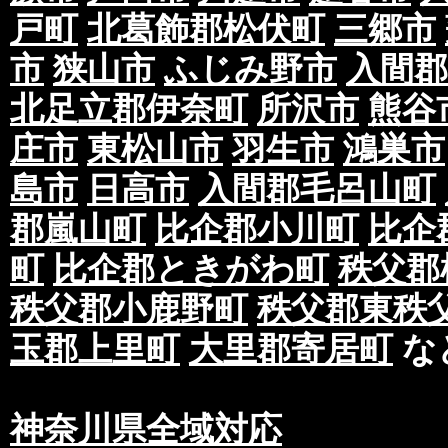
戸町
北葛飾郡松伏町
三郷市
市
狭山市
ふじみ野市
入間郡
北足立郡伊奈町
所沢市
熊谷
庄市
東松山市
羽生市
鴻巣市
島市
日高市
入間郡毛呂山町
郡嵐山町
比企郡小川町
比企
町
比企郡ときがわ町
秩父郡
秩父郡小鹿野町
秩父郡東秩
玉郡上里町
大里郡寄居町
な
神奈川県全域対応