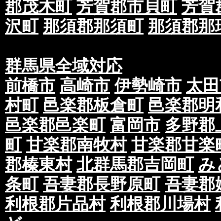
郡茂木町
芳賀郡市貝町
芳賀
沢町
那須郡那須町
那須郡那
群馬県全域対応
前橋市
高崎市
伊勢崎市
太田
村町
邑楽郡板倉町
邑楽郡明
邑楽郡邑楽町
富岡市
多野郡
町
甘楽郡南牧村
甘楽郡甘楽
郡榛東村
北群馬郡吉岡町
み
条町
吾妻郡長野原町
吾妻郡
利根郡片品村
利根郡川場村