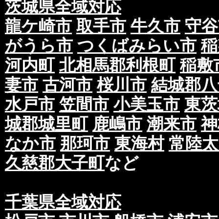
茨城県全域対応
龍ケ崎市
取手市
牛久市
守谷
がうら市
つくばみらい市
稲
河内町
北相馬郡利根町
稲敷
妻市
古河市
桜川市
結城郡八
水戸市
笠間市
小美玉市
東茨
城郡城里町
鹿嶋市
潮来市
神
なか市
那珂市
東海村
常陸太
久慈郡大子町
など
千葉県全域対応