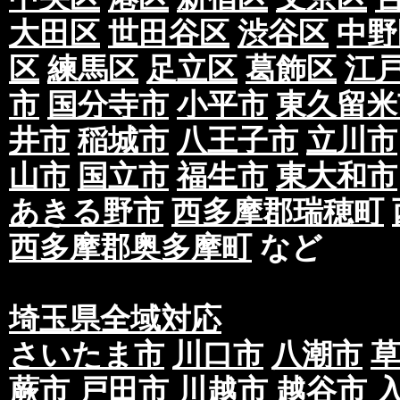
大田区
世田谷区
渋谷区
中野
区
練馬区
足立区
葛飾区
江
市
国分寺市
小平市
東久留米
井市
稲城市
八王子市
立川市
山市
国立市
福生市
東大和市
あきる野市
西多摩郡瑞穂町
西多摩郡奥多摩町
など
埼玉県全域対応
さいたま市
川口市
八潮市
蕨市
戸田市
川越市
越谷市