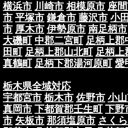
横浜市
川崎市
相模原市
座間
市
平塚市
鎌倉市
藤沢市
小
市
厚木市
伊勢原市
南足柄市
大磯町
中郡二宮町
足柄上郡
田町
足柄上郡山北町
足柄上
真鶴町
足柄下郡湯河原町
愛
栃木県全域対応
宇都宮市
栃木市
佐野市
小山
真岡市
下都賀郡壬生町
下野
市
矢板市
那須塩原市
さくら