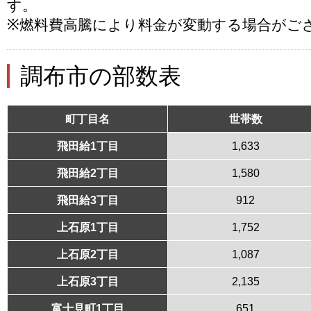
す。
※燃料費高騰により料金が変動する場合がご
調布市の部数表
町丁目名
世帯数
飛田給1丁目
1,633
飛田給2丁目
1,580
飛田給3丁目
912
上石原1丁目
1,752
上石原2丁目
1,087
上石原3丁目
2,135
富士見町1丁目
651