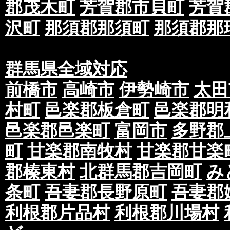
郡茂木町
芳賀郡市貝町
芳賀
沢町
那須郡那須町
那須郡那
群馬県全域対応
前橋市
高崎市
伊勢崎市
太田
村町
邑楽郡板倉町
邑楽郡明
邑楽郡邑楽町
富岡市
多野郡
町
甘楽郡南牧村
甘楽郡甘楽
郡榛東村
北群馬郡吉岡町
み
条町
吾妻郡長野原町
吾妻郡
利根郡片品村
利根郡川場村