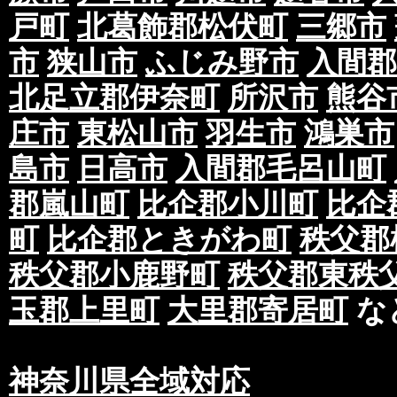
戸町
北葛飾郡松伏町
三郷市
市
狭山市
ふじみ野市
入間郡
北足立郡伊奈町
所沢市
熊谷
庄市
東松山市
羽生市
鴻巣市
島市
日高市
入間郡毛呂山町
郡嵐山町
比企郡小川町
比企
町
比企郡ときがわ町
秩父郡
秩父郡小鹿野町
秩父郡東秩
玉郡上里町
大里郡寄居町
な
神奈川県全域対応