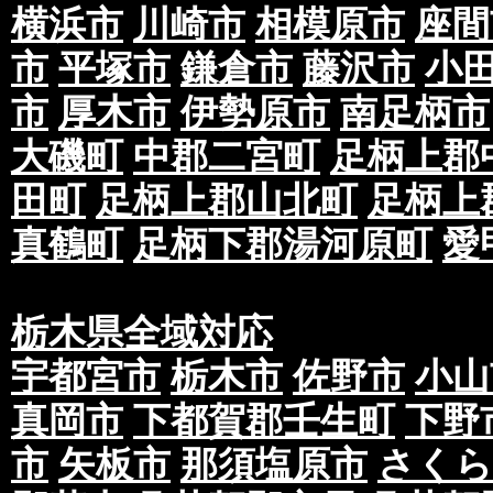
横浜市
川崎市
相模原市
座間
市
平塚市
鎌倉市
藤沢市
小
市
厚木市
伊勢原市
南足柄市
大磯町
中郡二宮町
足柄上郡
田町
足柄上郡山北町
足柄上
真鶴町
足柄下郡湯河原町
愛
栃木県全域対応
宇都宮市
栃木市
佐野市
小山
真岡市
下都賀郡壬生町
下野
市
矢板市
那須塩原市
さくら