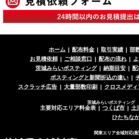
ホーム
|
配布料金
|
取引実績
|
部
お見積依頼
|
ご相談窓口
|
配布の流れ
|
よ
茨城みらいポスティング
|
納期目安
|
配
ポスティングと新聞折込の違い
|
スクラッチ広告
|
大量部数印刷
|
クロスメディ
茨城みらいポスティング 営
主要対応エリア料金表
|
つくば市
|
土
ひたちな
関東エリア全域対応(