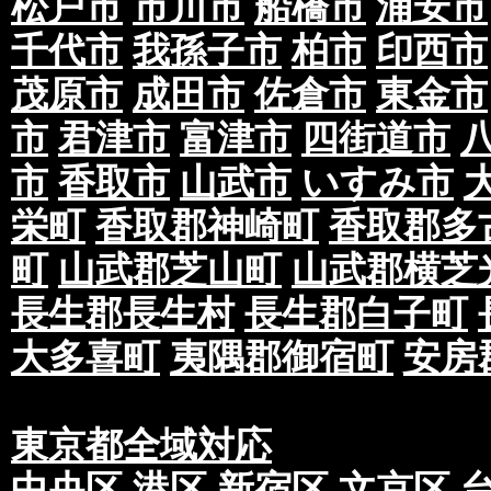
松戸市
市川市
船橋市
浦安市
千代市
我孫子市
柏市
印西市
茂原市
成田市
佐倉市
東金市
市
君津市
富津市
四街道市
市
香取市
山武市
いすみ市
栄町
香取郡神崎町
香取郡多
町
山武郡芝山町
山武郡横芝
長生郡長生村
長生郡白子町
大多喜町
夷隅郡御宿町
安房
東京都全域対応
中央区
港区
新宿区
文京区