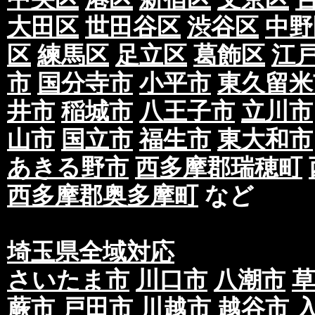
大田区
世田谷区
渋谷区
中野
区
練馬区
足立区
葛飾区
江
市
国分寺市
小平市
東久留米
井市
稲城市
八王子市
立川市
山市
国立市
福生市
東大和市
あきる野市
西多摩郡瑞穂町
西多摩郡奥多摩町
など
埼玉県全域対応
さいたま市
川口市
八潮市
蕨市
戸田市
川越市
越谷市