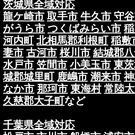
茨城県全域対応
龍ケ崎市
取手市
牛久市
守谷
がうら市
つくばみらい市
稲
河内町
北相馬郡利根町
稲敷
妻市
古河市
桜川市
結城郡八
水戸市
笠間市
小美玉市
東茨
城郡城里町
鹿嶋市
潮来市
神
なか市
那珂市
東海村
常陸太
久慈郡大子町
など
千葉県全域対応