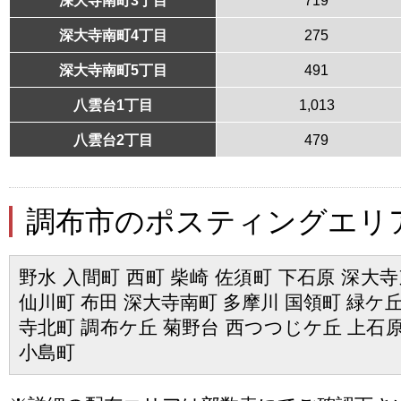
深大寺南町4丁目
275
深大寺南町5丁目
491
八雲台1丁目
1,013
八雲台2丁目
479
調布市のポスティングエリ
野水 入間町 西町 柴崎 佐須町 下石原 深大寺
仙川町 布田 深大寺南町 多摩川 国領町 緑ケ丘
寺北町 調布ケ丘 菊野台 西つつじケ丘 上石
小島町