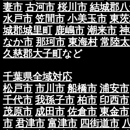
妻市
古河市
桜川市
結城郡八
水戸市
笠間市
小美玉市
東茨
城郡城里町
鹿嶋市
潮来市
神
なか市
那珂市
東海村
常陸太
久慈郡大子町
など
千葉県全域対応
松戸市
市川市
船橋市
浦安市
千代市
我孫子市
柏市
印西市
茂原市
成田市
佐倉市
東金市
市
君津市
富津市
四街道市