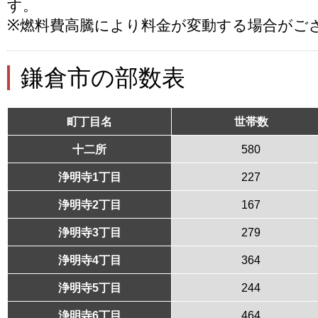
す。
※燃料費高騰により料金が変動する場合がご
鎌倉市の部数表
町丁目名
世帯数
十二所
580
浄明寺1丁目
227
浄明寺2丁目
167
浄明寺3丁目
279
浄明寺4丁目
364
浄明寺5丁目
244
浄明寺6丁目
464