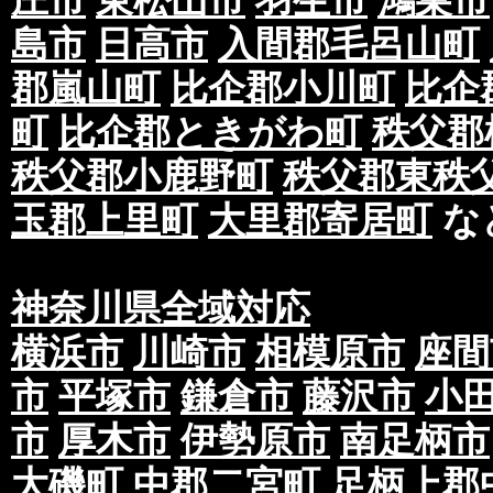
庄市
東松山市
羽生市
鴻巣市
島市
日高市
入間郡毛呂山町
郡嵐山町
比企郡小川町
比企
町
比企郡ときがわ町
秩父郡
秩父郡小鹿野町
秩父郡東秩
玉郡上里町
大里郡寄居町
な
神奈川県全域対応
横浜市
川崎市
相模原市
座間
市
平塚市
鎌倉市
藤沢市
小
市
厚木市
伊勢原市
南足柄市
大磯町
中郡二宮町
足柄上郡