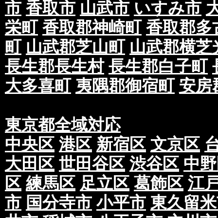
市
香取市
山武市
いすみ市
栄町
香取郡神崎町
香取郡多
町
山武郡芝山町
山武郡横芝
長生郡長生村
長生郡白子町
大多喜町
夷隅郡御宿町
安房
東京都全域対応
中央区
港区
新宿区
文京区
大田区
世田谷区
渋谷区
中野
区
練馬区
足立区
葛飾区
江
市
国分寺市
小平市
東久留米