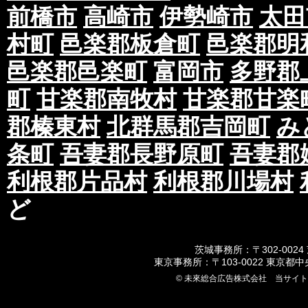
前橋市
高崎市
伊勢崎市
太田
村町
邑楽郡板倉町
邑楽郡明
邑楽郡邑楽町
富岡市
多野郡
町
甘楽郡南牧村
甘楽郡甘楽
郡榛東村
北群馬郡吉岡町
み
条町
吾妻郡長野原町
吾妻郡
利根郡片品村
利根郡川場村
ど
茨城事務所：〒302-0024
東京事務所：〒103-0022 東京都
© 未來総合広告株式会社 当サイ