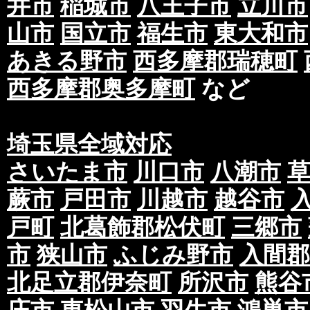
井市
稲城市
八王子市
立川市
山市
国立市
福生市
東大和市
あきる野市
西多摩郡瑞穂町
西多摩郡奥多摩町
など
埼玉県全域対応
さいたま市
川口市
八潮市
蕨市
戸田市
川越市
越谷市
戸町
北葛飾郡松伏町
三郷市
市
狭山市
ふじみ野市
入間郡
北足立郡伊奈町
所沢市
熊谷