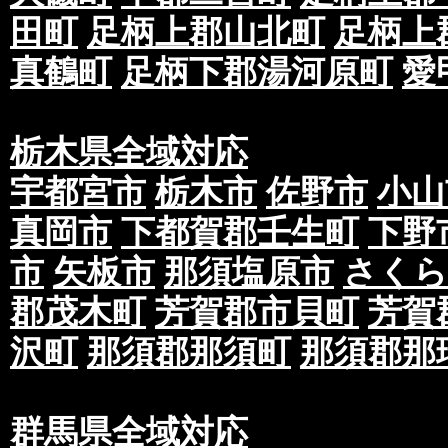
田町
足柄上郡山北町
足柄上
真鶴町
足柄下郡湯河原町
愛
栃木県全域対応
宇都宮市
栃木市
佐野市
小山
真岡市
下都賀郡壬生町
下野
市
矢板市
那須塩原市
さくら
郡茂木町
芳賀郡市貝町
芳賀
沢町
那須郡那須町
那須郡那
群馬県全域対応