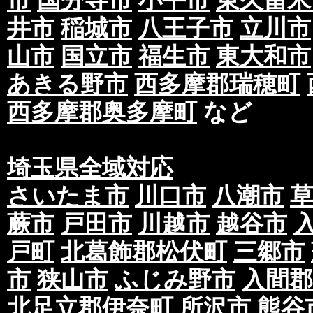
市
国分寺市
小平市
東久留米
井市
稲城市
八王子市
立川市
山市
国立市
福生市
東大和市
あきる野市
西多摩郡瑞穂町
西多摩郡奥多摩町
など
埼玉県全域対応
さいたま市
川口市
八潮市
蕨市
戸田市
川越市
越谷市
戸町
北葛飾郡松伏町
三郷市
市
狭山市
ふじみ野市
入間郡
北足立郡伊奈町
所沢市
熊谷