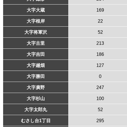
大字大蔵
169
大字根岸
22
大字将軍沢
52
大字古里
213
大字吉田
186
大字越畑
127
大字勝田
0
大字廣野
247
大字杉山
100
大字太郎丸
52
むさし台1丁目
295