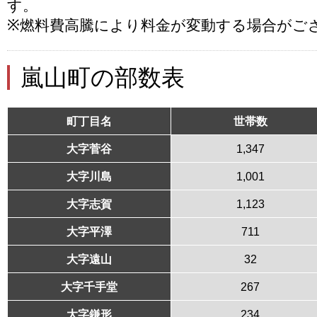
す。
※燃料費高騰により料金が変動する場合がご
嵐山町の部数表
町丁目名
世帯数
大字菅谷
1,347
大字川島
1,001
大字志賀
1,123
大字平澤
711
大字遠山
32
大字千手堂
267
大字鎌形
234