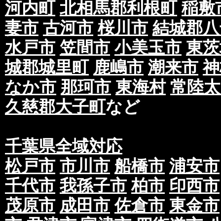
河内町
北相馬郡利根町
稲敷
妻市
古河市
桜川市
結城郡八
水戸市
笠間市
小美玉市
東茨
城郡城里町
鹿嶋市
潮来市
神
なか市
那珂市
東海村
常陸太
久慈郡大子町
など
千葉県全域対応
松戸市
市川市
船橋市
浦安市
千代市
我孫子市
柏市
印西市
茂原市
成田市
佐倉市
東金市