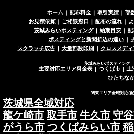
ホーム
|
配布料金
|
取引実績
|
部
お見積依頼
|
ご相談窓口
|
配布の流れ
|
よ
茨城みらいポスティング
|
納期目安
|
配
ポスティングと新聞折込の違い
|
スクラッチ広告
|
大量部数印刷
|
クロスメディ
茨城みらいポスティング 営
主要対応エリア料金表
|
つくば市
|
土
ひたちな
関東エリア全域対応(
茨城県全域対応
龍ケ崎市
取手市
牛久市
守谷
がうら市
つくばみらい市
稲