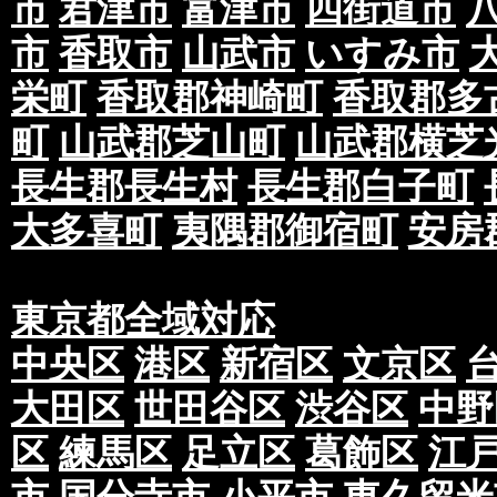
市
君津市
富津市
四街道市
市
香取市
山武市
いすみ市
栄町
香取郡神崎町
香取郡多
町
山武郡芝山町
山武郡横芝
長生郡長生村
長生郡白子町
大多喜町
夷隅郡御宿町
安房
東京都全域対応
中央区
港区
新宿区
文京区
大田区
世田谷区
渋谷区
中野
区
練馬区
足立区
葛飾区
江