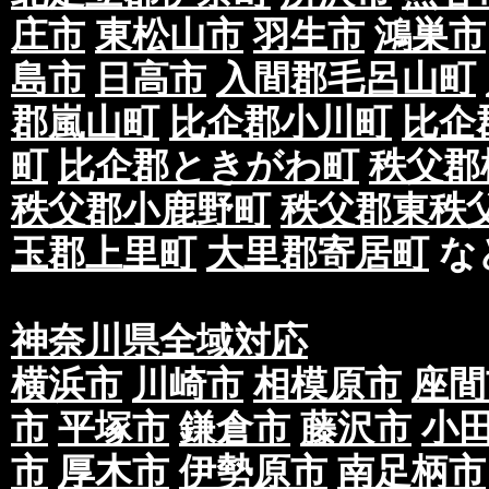
庄市
東松山市
羽生市
鴻巣市
島市
日高市
入間郡毛呂山町
郡嵐山町
比企郡小川町
比企
町
比企郡ときがわ町
秩父郡
秩父郡小鹿野町
秩父郡東秩
玉郡上里町
大里郡寄居町
な
神奈川県全域対応
横浜市
川崎市
相模原市
座間
市
平塚市
鎌倉市
藤沢市
小
市
厚木市
伊勢原市
南足柄市