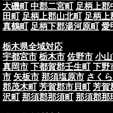
大磯町
中郡二宮町
足柄上郡
田町
足柄上郡山北町
足柄上
真鶴町
足柄下郡湯河原町
愛
栃木県全域対応
宇都宮市
栃木市
佐野市
小山
真岡市
下都賀郡壬生町
下野
市
矢板市
那須塩原市
さくら
郡茂木町
芳賀郡市貝町
芳賀
沢町
那須郡那須町
那須郡那