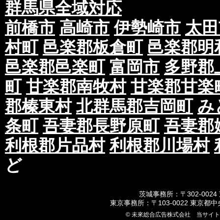
群馬県全域対応
前橋市
高崎市
伊勢崎市
太田
村町
邑楽郡板倉町
邑楽郡明
邑楽郡邑楽町
富岡市
多野郡
町
甘楽郡南牧村
甘楽郡甘楽
郡榛東村
北群馬郡吉岡町
み
条町
吾妻郡長野原町
吾妻郡
利根郡片品村
利根郡川場村
ど
茨城事務所：〒302-0024
東京事務所：〒103-0022 東京都
© 未來総合広告株式会社 当サイ