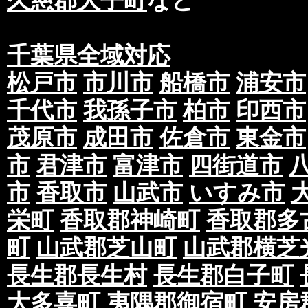
久慈郡大子町
など
千葉県全域対応
松戸市
市川市
船橋市
浦安市
千代市
我孫子市
柏市
印西市
茂原市
成田市
佐倉市
東金市
市
君津市
富津市
四街道市
市
香取市
山武市
いすみ市
栄町
香取郡神崎町
香取郡多
町
山武郡芝山町
山武郡横芝
長生郡長生村
長生郡白子町
大多喜町
夷隅郡御宿町
安房