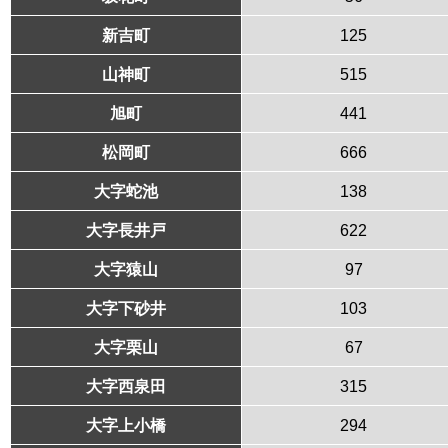
新吉町
125
山神町
515
旭町
441
松岡町
666
大字蛇池
138
大字長井戸
622
大字猿山
97
大字下砂井
103
大字栗山
67
大字西泉田
315
大字上小橋
294