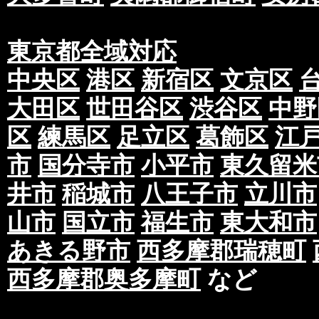
東京都全域対応
中央区
港区
新宿区
文京区
大田区
世田谷区
渋谷区
中野
区
練馬区
足立区
葛飾区
江
市
国分寺市
小平市
東久留米
井市
稲城市
八王子市
立川市
山市
国立市
福生市
東大和市
あきる野市
西多摩郡瑞穂町
西多摩郡奥多摩町
など