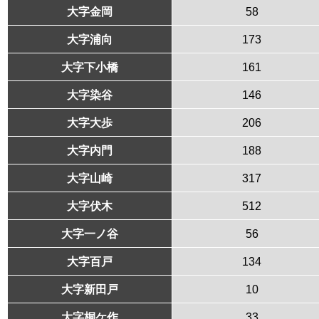
大字金岡
58
大字浦向
173
大字下小橋
161
大字染谷
146
大字大歩
206
大字内門
188
大字山崎
317
大字伏木
512
大字一ノ谷
56
大字百戸
134
大字新田戸
10
大字桐ケ作
33