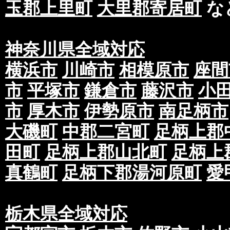
玉郡上里町
大里郡寄居町
な
神奈川県全域対応
横浜市
川崎市
相模原市
座間
市
平塚市
鎌倉市
藤沢市
小
市
厚木市
伊勢原市
南足柄市
大磯町
中郡二宮町
足柄上郡
田町
足柄上郡山北町
足柄上
真鶴町
足柄下郡湯河原町
愛
栃木県全域対応