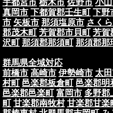
宇都宮市
栃木市
佐野市
小山
真岡市
下都賀郡壬生町
下野
市
矢板市
那須塩原市
さくら
郡茂木町
芳賀郡市貝町
芳賀
沢町
那須郡那須町
那須郡那
群馬県全域対応
前橋市
高崎市
伊勢崎市
太田
村町
邑楽郡板倉町
邑楽郡明
邑楽郡邑楽町
富岡市
多野郡
町
甘楽郡南牧村
甘楽郡甘楽