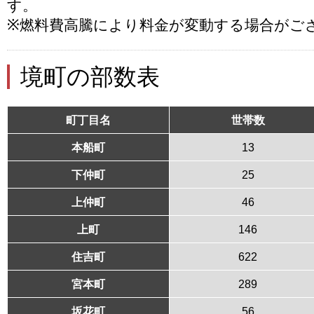
す。
※燃料費高騰により料金が変動する場合がご
境町の部数表
町丁目名
世帯数
本船町
13
下仲町
25
上仲町
46
上町
146
住吉町
622
宮本町
289
坂花町
56