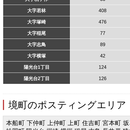
大字若林
408
大字塚崎
476
大字稲尾
77
大字志鳥
89
大字横塚
42
陽光台1丁目
124
陽光台2丁目
126
境町のポスティングエリア
本船町 下仲町 上仲町 上町 住吉町 宮本町 坂