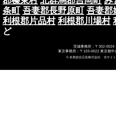
郡榛東村
北群馬郡吉岡町
み
条町
吾妻郡長野原町
吾妻郡
利根郡片品村
利根郡川場村
ど
茨城事務所：〒302-0024
東京事務所：〒103-0022 東京都
© 未來総合広告株式会社 当サイ