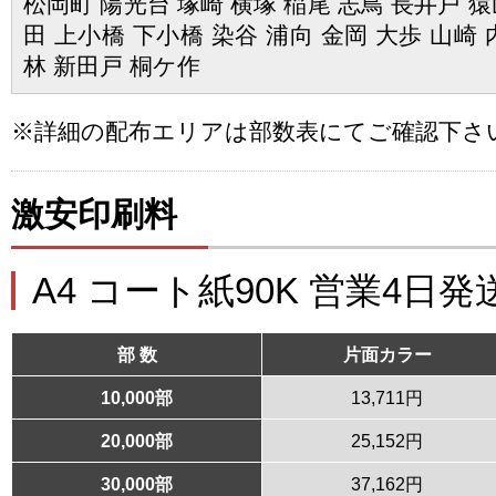
松岡町 陽光台 塚崎 横塚 稲尾 志鳥 長井戸 猿
田 上小橋 下小橋 染谷 浦向 金岡 大歩 山崎 
林 新田戸 桐ケ作
※詳細の配布エリアは部数表にてご確認下さ
激安印刷料
A4 コート紙90K 営業4日発
部 数
片面カラー
10,000部
13,711円
20,000部
25,152円
30,000部
37,162円