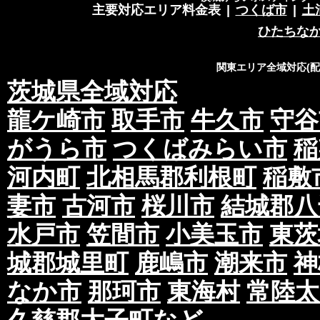
主要対応エリア料金表
|
つくば市
|
土
ひたちな
関東エリア全域対応(
茨城県全域対応
龍ケ崎市
取手市
牛久市
守谷
がうら市
つくばみらい市
稲
河内町
北相馬郡利根町
稲敷
妻市
古河市
桜川市
結城郡八
水戸市
笠間市
小美玉市
東茨
城郡城里町
鹿嶋市
潮来市
神
なか市
那珂市
東海村
常陸太