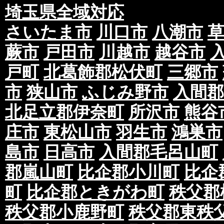
埼玉県全域対応
さいたま市
川口市
八潮市
蕨市
戸田市
川越市
越谷市
戸町
北葛飾郡松伏町
三郷市
市
狭山市
ふじみ野市
入間郡
北足立郡伊奈町
所沢市
熊谷
庄市
東松山市
羽生市
鴻巣市
島市
日高市
入間郡毛呂山町
郡嵐山町
比企郡小川町
比企
町
比企郡ときがわ町
秩父郡
秩父郡小鹿野町
秩父郡東秩