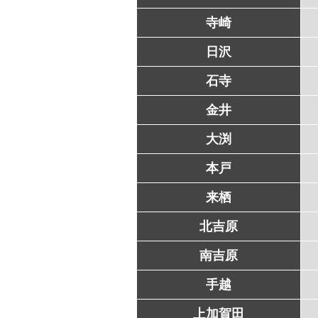
寺崎
日沢
石寺
金井
大渕
本戸
来栖
北吉原
南吉原
手越
上加賀田