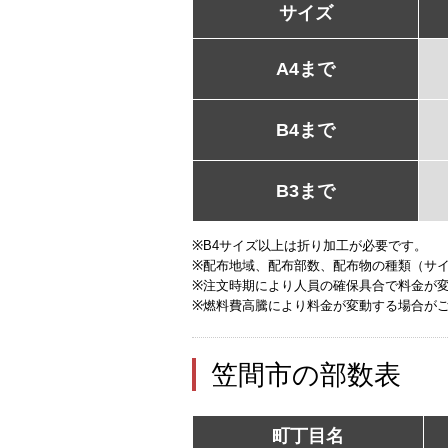
サイズ
A4まで
B4まで
B3まで
※B4サイズ以上は折り加工が必要です。
※配布地域、配布部数、配布物の種類（サ
※注文時期により人員の確保具合で料金が
※燃料費高騰により料金が変動する場合が
笠間市の部数表
町丁目名