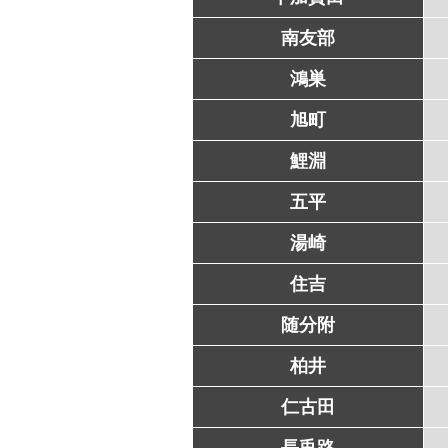
南友部
鴻巣
旭町
鯉淵
五平
湯崎
住吉
随分附
柏井
仁古田
長兎路