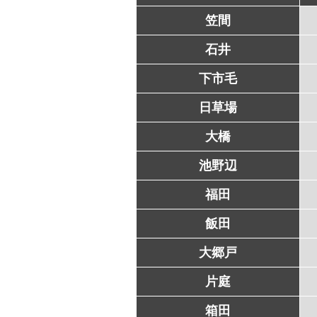
笠間
石井
下市毛
日草場
大橋
池野辺
福田
飯田
大郷戸
片庭
箱田