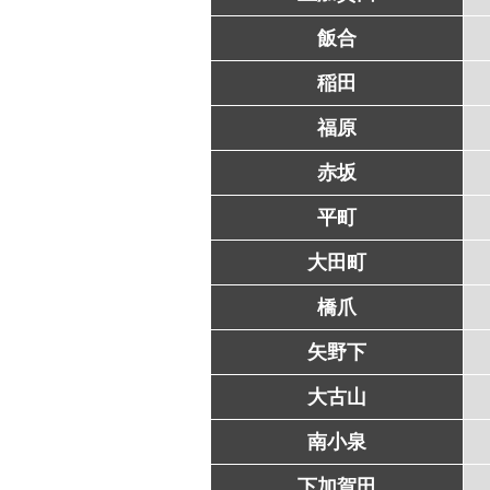
飯合
稲田
福原
赤坂
平町
大田町
橋爪
矢野下
大古山
南小泉
下加賀田