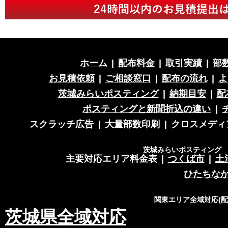
ホーム
|
配布料金
|
取引実績
|
部
お見積依頼
|
ご相談窓口
|
配布の流れ
|
よ
茨城みらいポスティング
|
納期目安
|
配
ポスティングと新聞折込の違い
|
スクラッチ広告
|
大量部数印刷
|
クロスメディ
茨城みらいポスティング 営
主要対応エリア料金表
|
つくば市
|
土
ひたちな
関東エリア全域対応(
茨城県全域対応