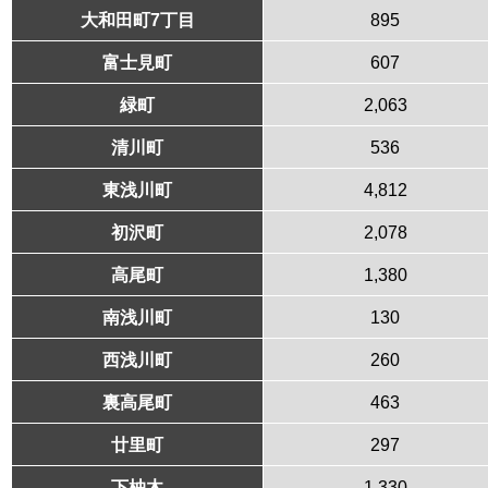
大和田町7丁目
895
富士見町
607
緑町
2,063
清川町
536
東浅川町
4,812
初沢町
2,078
高尾町
1,380
南浅川町
130
西浅川町
260
裏高尾町
463
廿里町
297
下柚木
1,330