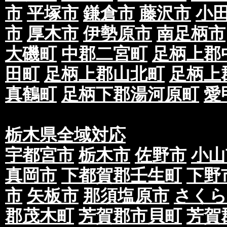
市
平塚市
鎌倉市
藤沢市
小
市
厚木市
伊勢原市
南足柄市
大磯町
中郡二宮町
足柄上郡
田町
足柄上郡山北町
足柄上
真鶴町
足柄下郡湯河原町
愛
栃木県全域対応
宇都宮市
栃木市
佐野市
小山
真岡市
下都賀郡壬生町
下野
市
矢板市
那須塩原市
さくら
郡茂木町
芳賀郡市貝町
芳賀