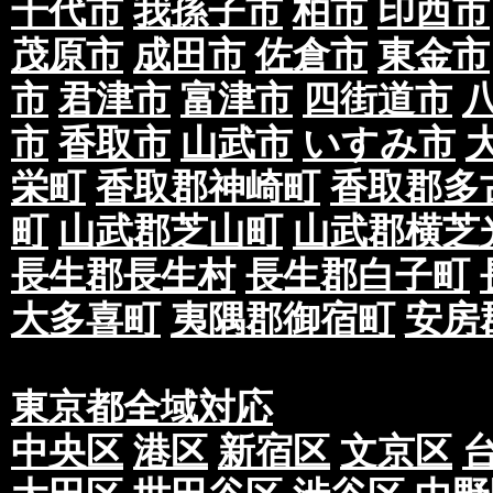
千代市
我孫子市
柏市
印西市
茂原市
成田市
佐倉市
東金市
市
君津市
富津市
四街道市
市
香取市
山武市
いすみ市
栄町
香取郡神崎町
香取郡多
町
山武郡芝山町
山武郡横芝
長生郡長生村
長生郡白子町
大多喜町
夷隅郡御宿町
安房
東京都全域対応
中央区
港区
新宿区
文京区