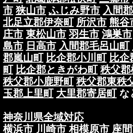
市
狭山市
ふじみ野市
入間郡
北足立郡伊奈町
所沢市
熊谷
庄市
東松山市
羽生市
鴻巣市
島市
日高市
入間郡毛呂山町
郡嵐山町
比企郡小川町
比企
町
比企郡ときがわ町
秩父郡
秩父郡小鹿野町
秩父郡東秩
玉郡上里町
大里郡寄居町
な
神奈川県全域対応
横浜市
川崎市
相模原市
座間