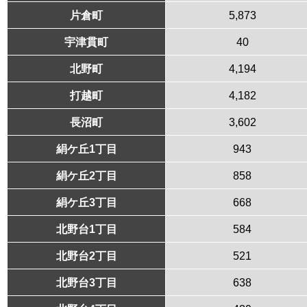
片倉町
5,873
宇津貫町
40
北野町
4,194
打越町
4,182
長沼町
3,602
絹ケ丘1丁目
943
絹ケ丘2丁目
858
絹ケ丘3丁目
668
北野台1丁目
584
北野台2丁目
521
北野台3丁目
638