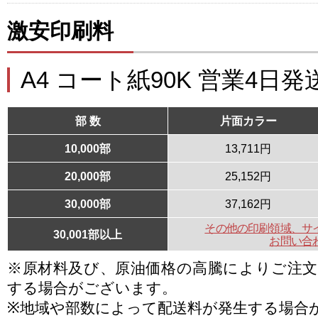
激安印刷料
A4 コート紙90K 営業4日発
部 数
片面カラー
10,000部
13,711円
20,000部
25,152円
30,000部
37,162円
その他の印刷領域、サ
30,001部以上
お問い合
※原材料及び、原油価格の高騰によりご注
する場合がございます。
※地域や部数によって配送料が発生する場合