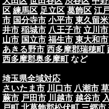
大田区
世田谷区
渋谷区
中野
区
練馬区
足立区
葛飾区
江
市
国分寺市
小平市
東久留米
井市
稲城市
八王子市
立川市
山市
国立市
福生市
東大和市
あきる野市
西多摩郡瑞穂町
西多摩郡奥多摩町
など
埼玉県全域対応
さいたま市
川口市
八潮市
蕨市
戸田市
川越市
越谷市
戸町
北葛飾郡松伏町
三郷市