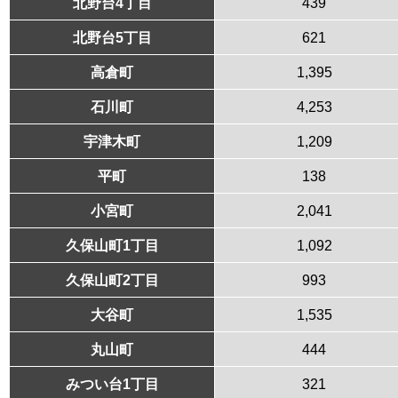
北野台4丁目
439
北野台5丁目
621
高倉町
1,395
石川町
4,253
宇津木町
1,209
平町
138
小宮町
2,041
久保山町1丁目
1,092
久保山町2丁目
993
大谷町
1,535
丸山町
444
みつい台1丁目
321