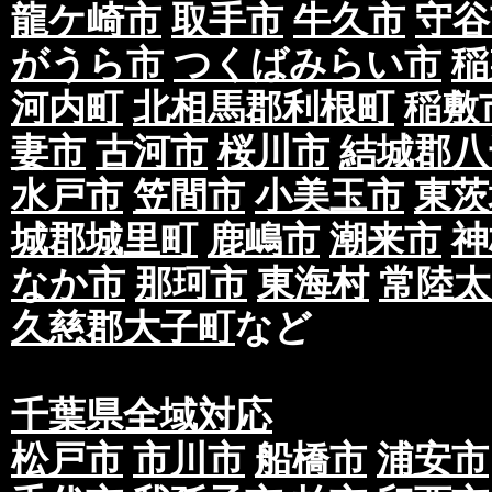
龍ケ崎市
取手市
牛久市
守谷
がうら市
つくばみらい市
稲
河内町
北相馬郡利根町
稲敷
妻市
古河市
桜川市
結城郡八
水戸市
笠間市
小美玉市
東茨
城郡城里町
鹿嶋市
潮来市
神
なか市
那珂市
東海村
常陸太
久慈郡大子町
など
千葉県全域対応
松戸市
市川市
船橋市
浦安市