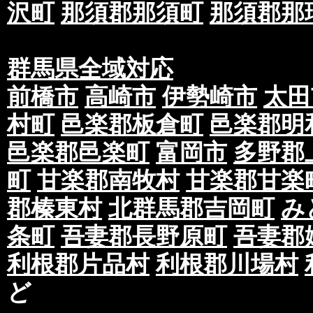
沢町
那須郡那須町
那須郡那
群馬県全域対応
前橋市
高崎市
伊勢崎市
太田
村町
邑楽郡板倉町
邑楽郡明
邑楽郡邑楽町
富岡市
多野郡
町
甘楽郡南牧村
甘楽郡甘楽
郡榛東村
北群馬郡吉岡町
み
条町
吾妻郡長野原町
吾妻郡
利根郡片品村
利根郡川場村
ど