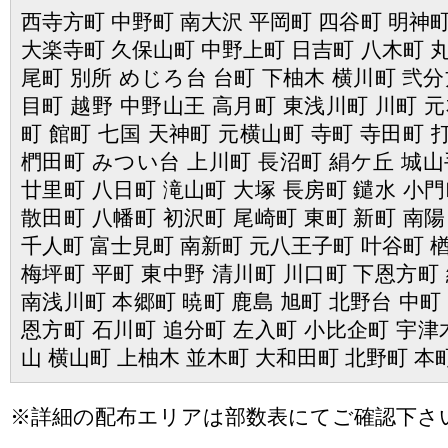
西寺方町 中野町 南大沢 平岡町 四谷町 明神町
大楽寺町 久保山町 中野上町 日吉町 八木町 丸
尾町 別所 めじろ台 台町 下柚木 横川町 弐分
目町 越野 中野山王 高月町 東浅川町 川町 元
町 館町 七国 天神町 元横山町 寺町 寺田町 
椚田町 みつい台 上川町 長沼町 絹ケ丘 城山
廿里町 八日町 滝山町 大塚 長房町 鑓水 小門
散田町 八幡町 初沢町 尾崎町 東町 新町 南陽
千人町 富士見町 南新町 元八王子町 叶谷町 楢
梅坪町 平町 東中野 清川町 川口町 下恩方町 
南浅川町 本郷町 暁町 鹿島 旭町 北野台 中町
恩方町 石川町 追分町 左入町 小比企町 宇津木
山 横山町 上柚木 並木町 大和田町 北野町 本
※詳細の配布エリアは部数表にてご確認下さ