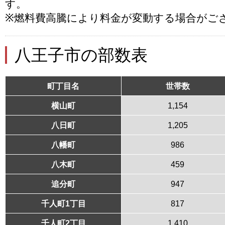
す。
※燃料費高騰により料金が変動する場合がご
八王子市の部数表
町丁目名
世帯数
横山町
1,154
八日町
1,205
八幡町
986
八木町
459
追分町
947
千人町1丁目
817
千人町2丁目
1,410