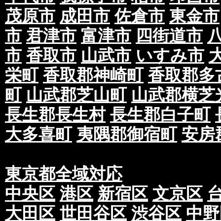
茂原市
成田市
佐倉市
東金市
市
君津市
富津市
四街道市
市
香取市
山武市
いすみ市
栄町
香取郡神崎町
香取郡多
町
山武郡芝山町
山武郡横芝
長生郡長生村
長生郡白子町
大多喜町
夷隅郡御宿町
安房
東京都全域対応
中央区
港区
新宿区
文京区
大田区
世田谷区
渋谷区
中野