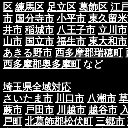
区
練馬区
足立区
葛飾区
江
市
国分寺市
小平市
東久留米
井市
稲城市
八王子市
立川市
山市
国立市
福生市
東大和市
あきる野市
西多摩郡瑞穂町
西多摩郡奥多摩町
など
埼玉県全域対応
さいたま市
川口市
八潮市
蕨市
戸田市
川越市
越谷市
戸町
北葛飾郡松伏町
三郷市