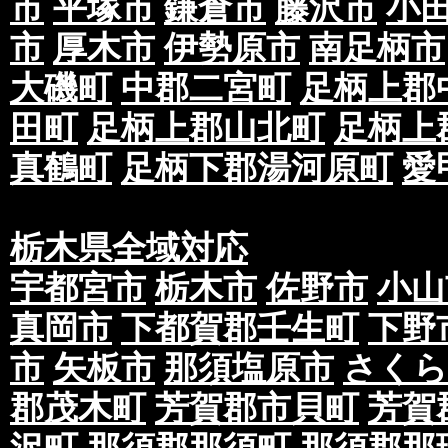
市
平塚市
鎌倉市
藤沢市
小
市
厚木市
伊勢原市
南足柄市
大磯町
中郡二宮町
足柄上郡
田町
足柄上郡山北町
足柄上
真鶴町
足柄下郡湯河原町
愛
栃木県全域対応
宇都宮市
栃木市
佐野市
小山
真岡市
下都賀郡壬生町
下野
市
矢板市
那須塩原市
さくら
郡茂木町
芳賀郡市貝町
芳賀