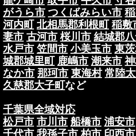
龍ケ崎市
取手市
牛久市
守谷
がうら市
つくばみらい市
稲
河内町
北相馬郡利根町
稲敷
妻市
古河市
桜川市
結城郡八
水戸市
笠間市
小美玉市
東茨
城郡城里町
鹿嶋市
潮来市
神
なか市
那珂市
東海村
常陸太
久慈郡大子町
など
千葉県全域対応
松戸市
市川市
船橋市
浦安市
千代市
我孫子市
柏市
印西市