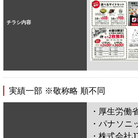
チラシ内容
実績一部 ※敬称略 順不同
・厚生労働
・パナソニ
・株式会社J