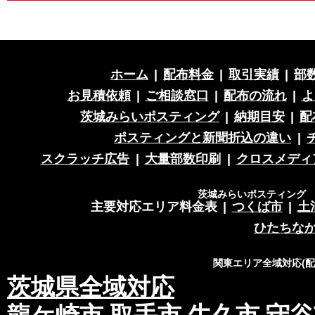
ホーム
|
配布料金
|
取引実績
|
部
お見積依頼
|
ご相談窓口
|
配布の流れ
|
よ
茨城みらいポスティング
|
納期目安
|
配
ポスティングと新聞折込の違い
|
スクラッチ広告
|
大量部数印刷
|
クロスメディ
茨城みらいポスティング 営
主要対応エリア料金表
|
つくば市
|
土
ひたちな
関東エリア全域対応(
茨城県全域対応