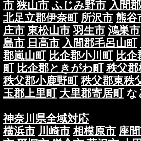
市
狭山市
ふじみ野市
入間郡
北足立郡伊奈町
所沢市
熊谷
庄市
東松山市
羽生市
鴻巣市
島市
日高市
入間郡毛呂山町
郡嵐山町
比企郡小川町
比企
町
比企郡ときがわ町
秩父郡
秩父郡小鹿野町
秩父郡東秩
玉郡上里町
大里郡寄居町
な
神奈川県全域対応
横浜市
川崎市
相模原市
座間