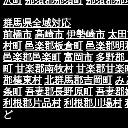
沢町
那須郡那須町
那須郡那
群馬県全域対応
前橋市
高崎市
伊勢崎市
太田
村町
邑楽郡板倉町
邑楽郡明
邑楽郡邑楽町
富岡市
多野郡
町
甘楽郡南牧村
甘楽郡甘楽
郡榛東村
北群馬郡吉岡町
み
条町
吾妻郡長野原町
吾妻郡
利根郡片品村
利根郡川場村
ど