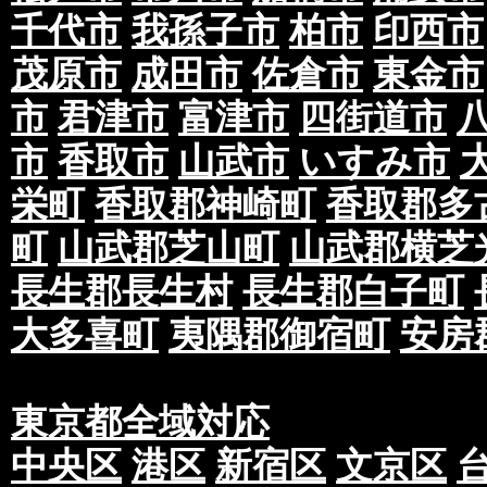
千代市
我孫子市
柏市
印西市
茂原市
成田市
佐倉市
東金市
市
君津市
富津市
四街道市
市
香取市
山武市
いすみ市
栄町
香取郡神崎町
香取郡多
町
山武郡芝山町
山武郡横芝
長生郡長生村
長生郡白子町
大多喜町
夷隅郡御宿町
安房
東京都全域対応
中央区
港区
新宿区
文京区