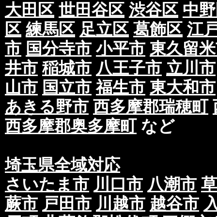
大田区
世田谷区
渋谷区
中野
区
練馬区
足立区
葛飾区
江
市
国分寺市
小平市
東久留米
井市
稲城市
八王子市
立川市
山市
国立市
福生市
東大和市
あきる野市
西多摩郡瑞穂町
西多摩郡奥多摩町
など
埼玉県全域対応
さいたま市
川口市
八潮市
蕨市
戸田市
川越市
越谷市