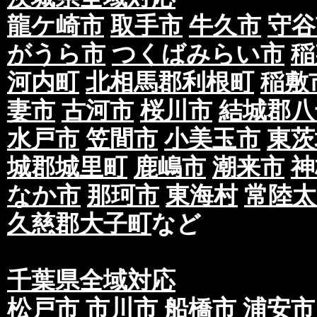
龍ケ崎市
取手市
牛久市
守谷
がうら市
つくばみらい市
稲
河内町
北相馬郡利根町
稲敷
妻市
古河市
桜川市
結城郡八
水戸市
笠間市
小美玉市
東茨
城郡城里町
鹿嶋市
潮来市
神
なか市
那珂市
東海村
常陸太
久慈郡大子町
など
千葉県全域対応
松戸市
市川市
船橋市
浦安市