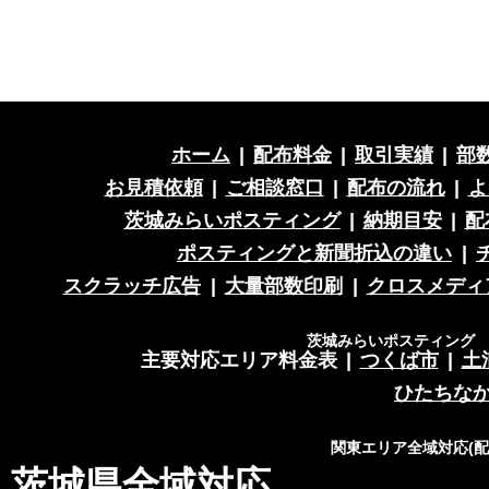
ホーム
|
配布料金
|
取引実績
|
部
お見積依頼
|
ご相談窓口
|
配布の流れ
|
よ
茨城みらいポスティング
|
納期目安
|
配
ポスティングと新聞折込の違い
|
スクラッチ広告
|
大量部数印刷
|
クロスメディ
茨城みらいポスティング 営
主要対応エリア料金表
|
つくば市
|
土
ひたちな
関東エリア全域対応(
茨城県全域対応