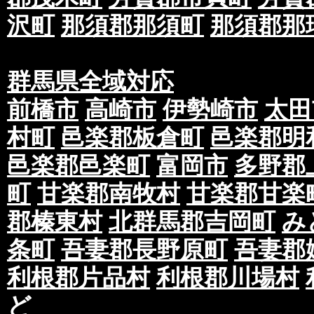
沢町
那須郡那須町
那須郡那
群馬県全域対応
前橋市
高崎市
伊勢崎市
太田
村町
邑楽郡板倉町
邑楽郡明
邑楽郡邑楽町
富岡市
多野郡
町
甘楽郡南牧村
甘楽郡甘楽
郡榛東村
北群馬郡吉岡町
み
条町
吾妻郡長野原町
吾妻郡
利根郡片品村
利根郡川場村
ど