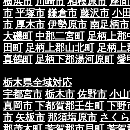
横浜市
川崎市
相模原市
座間
市
平塚市
鎌倉市
藤沢市
小
市
厚木市
伊勢原市
南足柄市
大磯町
中郡二宮町
足柄上郡
田町
足柄上郡山北町
足柄上
真鶴町
足柄下郡湯河原町
愛
栃木県全域対応
宇都宮市
栃木市
佐野市
小山
真岡市
下都賀郡壬生町
下野
市
矢板市
那須塩原市
さくら
郡茂木町
芳賀郡市貝町
芳賀