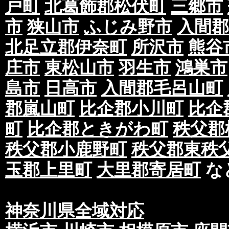
戸町
北葛飾郡松伏町
三郷市
市
狭山市
ふじみ野市
入間郡
北足立郡伊奈町
所沢市
熊谷
庄市
東松山市
羽生市
鴻巣市
島市
日高市
入間郡毛呂山町
郡嵐山町
比企郡小川町
比企
町
比企郡ときがわ町
秩父郡
秩父郡小鹿野町
秩父郡東秩
玉郡上里町
大里郡寄居町
な
神奈川県全域対応