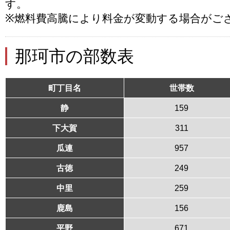
す。
※燃料費高騰により料金が変動する場合がご
那珂市の部数表
町丁目名
世帯数
静
159
下大賀
311
瓜連
957
古徳
249
中里
259
鹿島
156
平野
671