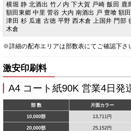
横堀 静 北酒出 竹ノ内 下大賀 戸崎 飯田 鹿
額田東郷 中里 菅谷 大内 南酒出 戸 豊喰 額
津田 杉 瓜連 古徳 平野 西木倉 上国井 門部 
木倉
※詳細の配布エリアは部数表にてご確認下さ
激安印刷料
A4 コート紙90K 営業4日発
部 数
片面カラー
10,000部
13,711円
20,000部
25,152円