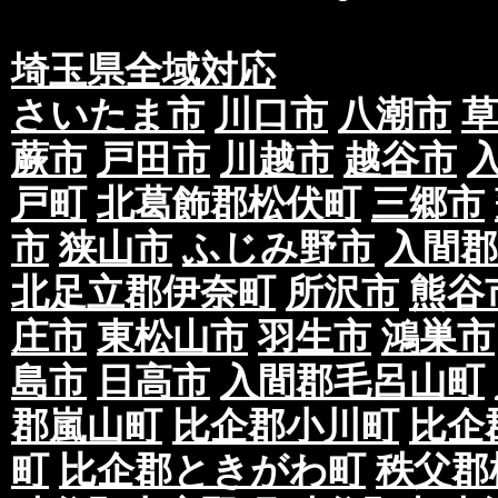
埼玉県全域対応
さいたま市
川口市
八潮市
蕨市
戸田市
川越市
越谷市
戸町
北葛飾郡松伏町
三郷市
市
狭山市
ふじみ野市
入間郡
北足立郡伊奈町
所沢市
熊谷
庄市
東松山市
羽生市
鴻巣市
島市
日高市
入間郡毛呂山町
郡嵐山町
比企郡小川町
比企
町
比企郡ときがわ町
秩父郡