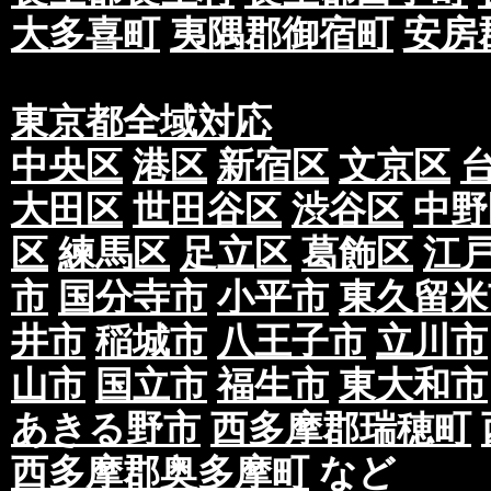
大多喜町
夷隅郡御宿町
安房
東京都全域対応
中央区
港区
新宿区
文京区
大田区
世田谷区
渋谷区
中野
区
練馬区
足立区
葛飾区
江
市
国分寺市
小平市
東久留米
井市
稲城市
八王子市
立川市
山市
国立市
福生市
東大和市
あきる野市
西多摩郡瑞穂町
西多摩郡奥多摩町
など