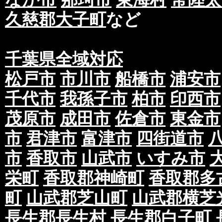
久慈郡大子町
など
千葉県全域対応
松戸市
市川市
船橋市
浦安市
千代市
我孫子市
柏市
印西市
茂原市
成田市
佐倉市
東金市
市
君津市
富津市
四街道市
市
香取市
山武市
いすみ市
栄町
香取郡神崎町
香取郡多
町
山武郡芝山町
山武郡横芝
長生郡長生村
長生郡白子町