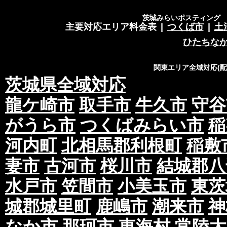
茨城みらいポスティング 営
主要対応エリア料金表
|
つくば市
|
土
ひたちな
関東エリア全域対応(
茨城県全域対応
龍ケ崎市
取手市
牛久市
守谷
がうら市
つくばみらい市
稲
河内町
北相馬郡利根町
稲敷
妻市
古河市
桜川市
結城郡八
水戸市
笠間市
小美玉市
東茨
城郡城里町
鹿嶋市
潮来市
神
なか市
那珂市
東海村
常陸太