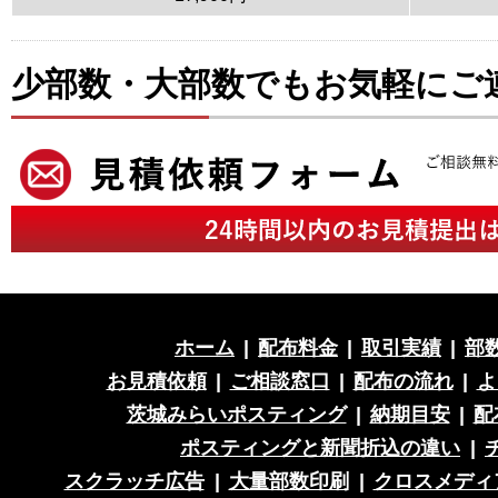
少部数・大部数でもお気軽にご
ホーム
|
配布料金
|
取引実績
|
部
お見積依頼
|
ご相談窓口
|
配布の流れ
|
よ
茨城みらいポスティング
|
納期目安
|
配
ポスティングと新聞折込の違い
|
スクラッチ広告
|
大量部数印刷
|
クロスメディ