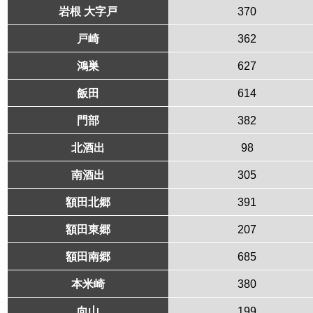
岩根 大字戸
370
戸崎
362
鴻巣
627
飯田
614
門部
382
北酒出
98
南酒出
305
額田北郷
391
額田東郷
207
額田南郷
685
本米崎
380
向山
199