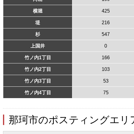
横堀
425
堤
216
杉
547
上国井
0
竹ノ内1丁目
166
竹ノ内2丁目
103
竹ノ内3丁目
53
竹ノ内4丁目
75
那珂市のポスティングエリ