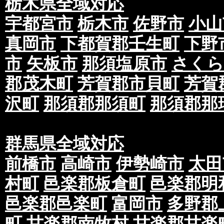
栃木県全域対応
宇都宮市
栃木市
佐野市
小山
真岡市
下都賀郡壬生町
下野
市
矢板市
那須塩原市
さくら
郡茂木町
芳賀郡市貝町
芳賀
沢町
那須郡那須町
那須郡那
群馬県全域対応
前橋市
高崎市
伊勢崎市
太田
村町
邑楽郡板倉町
邑楽郡明
邑楽郡邑楽町
富岡市
多野郡
町
甘楽郡南牧村
甘楽郡甘楽