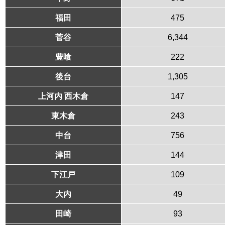
福田
475
菅谷
6,344
豊喰
222
後台
1,305
上河内 西木倉
147
東木倉
243
中台
756
津田
144
下江戸
109
大内
49
田崎
93