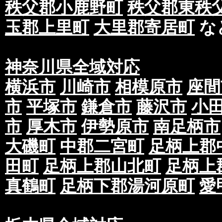
秩父郡小鹿野町
秩父郡東秩
玉郡上里町
大里郡寄居町
な
神奈川県全域対応
横浜市
川崎市
相模原市
座間
市
平塚市
鎌倉市
藤沢市
小
市
厚木市
伊勢原市
南足柄市
大磯町
中郡二宮町
足柄上郡
田町
足柄上郡山北町
足柄上
真鶴町
足柄下郡湯河原町
愛