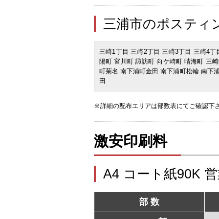
三浦市のポスティ
三崎1丁目 三崎2丁目 三崎3丁目 三崎4丁
陽町 宮川町 諏訪町 向ケ崎町 晴海町 三
町菊名 南下浦町金田 南下浦町松輪 南下
田
※詳細の配布エリアは部数表にてご確認下
激安印刷料
A4 コート紙90K 
部 数