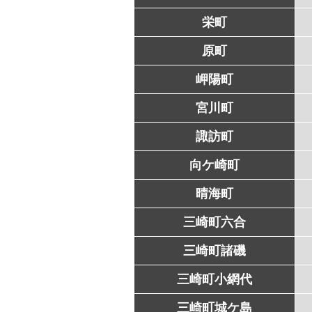
栄町
原町
岬陽町
宮川町
諏訪町
向ケ崎町
晴海町
三崎町六合
三崎町諸磯
三崎町小網代
三崎町城ケ島