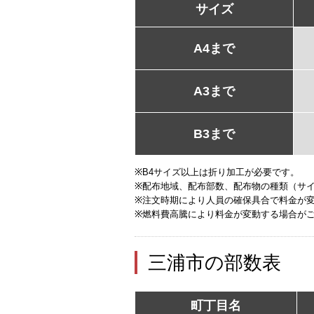
サイズ
A4まで
A3まで
B3まで
※B4サイズ以上は折り加工が必要です。
※配布地域、配布部数、配布物の種類（サ
※注文時期により人員の確保具合で料金が
※燃料費高騰により料金が変動する場合が
三浦市の部数表
町丁目名