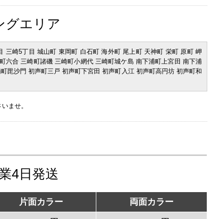
ングエリア
目 三崎5丁目 城山町 東岡町 白石町 海外町 尾上町 天神町 栄町 原町 岬
崎町六合 三崎町諸磯 三崎町小網代 三崎町城ケ島 南下浦町上宮田 南下浦
浦町毘沙門 初声町三戸 初声町下宮田 初声町入江 初声町高円坊 初声町和
さいませ。
営業4日発送
片面カラー
両面カラー