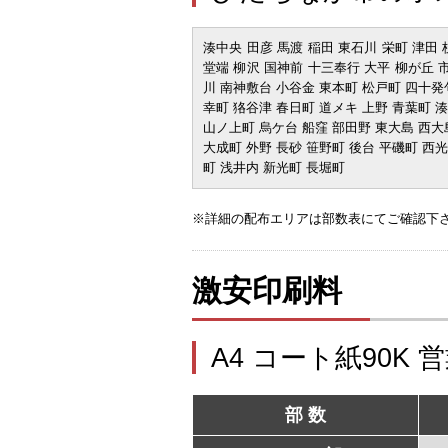
湊中央 田彦 馬渡 稲田 東石川 栄町 津田
堂端 柳沢 国神前 十三奉行 大平 柳が丘 
川 南神敷台 小谷金 東本町 松戸町 四十発
幸町 狢谷津 春日町 道メキ 上野 青葉町 
山ノ上町 烏ケ台 船窪 部田野 東大島 西大
大成町 外野 長砂 笹野町 後台 平磯町 西
町 浅井内 新光町 長堀町
※詳細の配布エリアは部数表にてご確認下
激安印刷料
A4 コート紙90K 
部 数