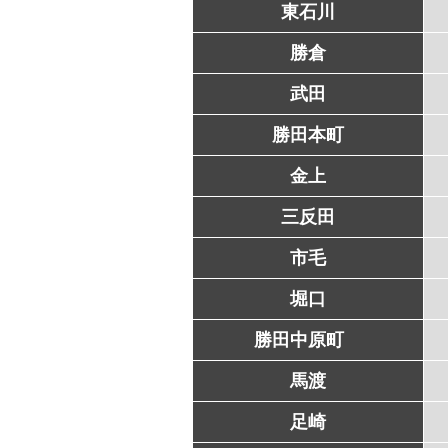
東石川
勝倉
武田
勝田本町
金上
三反田
市毛
堀口
勝田中原町
馬渡
足崎