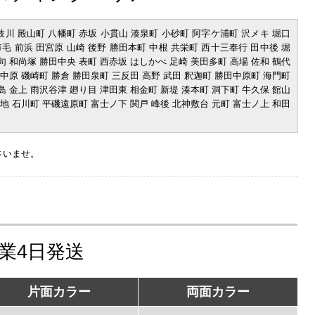
 枝川 殿山町 八幡町 赤坂 小貫山 湊泉町 小砂町 阿字ケ浦町 沢メキ 堀口
市毛 前浜 田宮原 山崎 後野 勝田本町 中根 共栄町 西十三奉行 田中後 堀
句 和尚塚 勝田中央 表町 西赤坂 はしかべ 足崎 美田多町 高場 佐和 鶴代
湊中原 磯崎町 勝倉 勝田泉町 三反田 高野 武田 釈迦町 勝田中原町 海門町
島 金上 雨沢谷津 廻り目 津田東 相金町 新堤 湊本町 洞下町 牛久保 館山
光地 石川町 平磯遠原町 富士ノ下 関戸 峰後 北神敷台 元町 富士ノ上 和田
さいませ。
営業4日発送
片面カラー
両面カラー