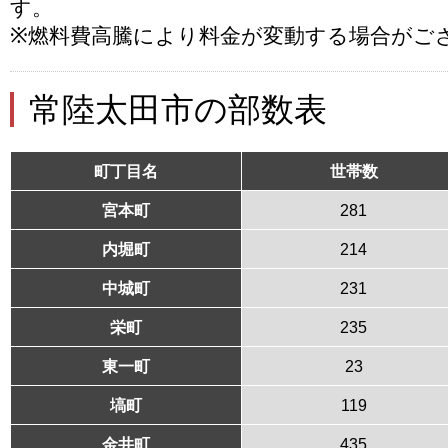
す。
※燃料費高騰により料金が変動する場合がご
常陸太田市の部数表
町丁目名
世帯数
宮本町
281
内堀町
214
中城町
231
栄町
235
東一町
23
塙町
119
金井町
435