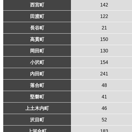
西宮町
142
田渡町
122
長谷町
21
高貫町
150
岡田町
130
小沢町
154
内田町
241
落合町
48
堅磐町
41
上土木内町
46
沢目町
52
上河合町
183