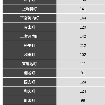
上利員町
141
下宮河内町
144
赤土町
120
上宮河内町
142
松平町
212
和田町
102
東連地町
111
棚谷町
91
国安町
124
和久町
124
町田町
99