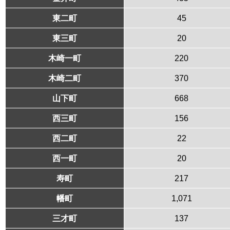
東二町
45
東三町
20
木崎一町
220
木崎二町
370
山下町
668
西三町
156
西二町
22
西一町
20
寿町
217
幡町
1,071
三才町
137