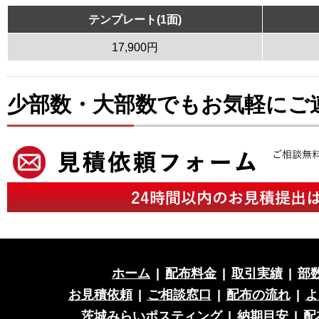
テンプレート(1面)
17,900円
少部数・大部数でもお気軽にご
ホーム
|
配布料金
|
取引実績
|
部
お見積依頼
|
ご相談窓口
|
配布の流れ
|
よ
茨城みらいポスティング
|
納期目安
|
配