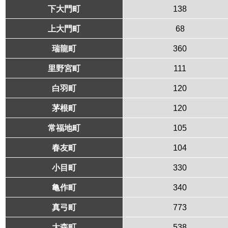
下大門町
138
上大門町
68
瑞龍町
360
里野宮町
111
白羽町
120
茅根町
120
常福地町
105
春友町
104
小目町
330
亀作町
340
真弓町
773
大森町
538