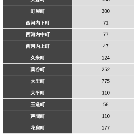
町屋町
300
西河内下町
71
西河内中町
77
西河内上町
47
久米町
124
薬谷町
252
大里町
775
大平町
110
玉造町
58
芦間町
110
花房町
177