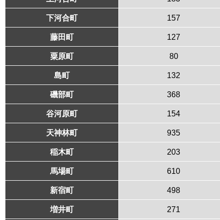
下河合町
157
藤田町
127
粟原町
80
島町
132
磯部町
368
谷河原町
154
天神林町
935
稲木町
203
馬場町
610
新宿町
498
増井町
271