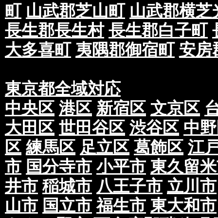
町
山武郡芝山町
山武郡横芝
長生郡長生村
長生郡白子町
大多喜町
夷隅郡御宿町
安房
東京都全域対応
中央区
港区
新宿区
文京区
大田区
世田谷区
渋谷区
中野
区
練馬区
足立区
葛飾区
江
市
国分寺市
小平市
東久留米
井市
稲城市
八王子市
立川市
山市
国立市
福生市
東大和市