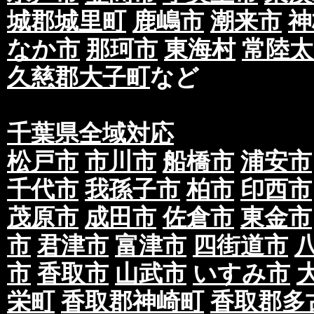
城郡城里町
鹿嶋市
潮来市
神
なか市
那珂市
東海村
常陸太
久慈郡大子町
など
千葉県全域対応
松戸市
市川市
船橋市
浦安市
千代市
我孫子市
柏市
印西市
茂原市
成田市
佐倉市
東金市
市
君津市
富津市
四街道市
市
香取市
山武市
いすみ市
栄町
香取郡神崎町
香取郡多