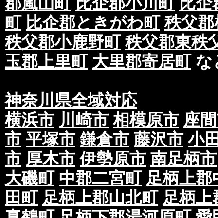
郡嵐山町
比企郡小川町
比企
町
比企郡ときがわ町
秩父郡
秩父郡小鹿野町
秩父郡東秩
玉郡上里町
大里郡寄居町
な
神奈川県全域対応
横浜市
川崎市
相模原市
座間
市
平塚市
鎌倉市
藤沢市
小
市
厚木市
伊勢原市
南足柄市
大磯町
中郡二宮町
足柄上郡
田町
足柄上郡山北町
足柄上
真鶴町
足柄下郡湯河原町
愛