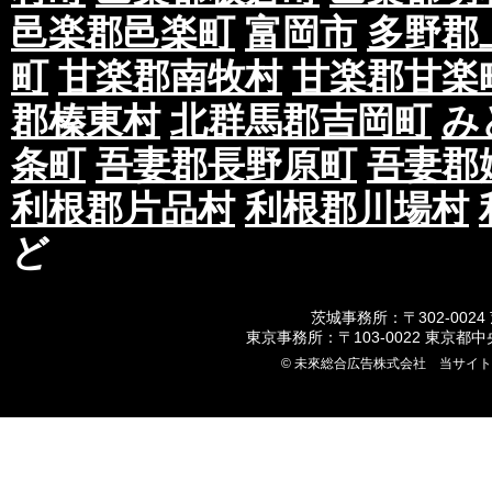
邑楽郡邑楽町
富岡市
多野郡
町
甘楽郡南牧村
甘楽郡甘楽
郡榛東村
北群馬郡吉岡町
み
条町
吾妻郡長野原町
吾妻郡
利根郡片品村
利根郡川場村
ど
茨城事務所：〒302-0024
東京事務所：〒103-0022 東京都
© 未來総合広告株式会社 当サイ