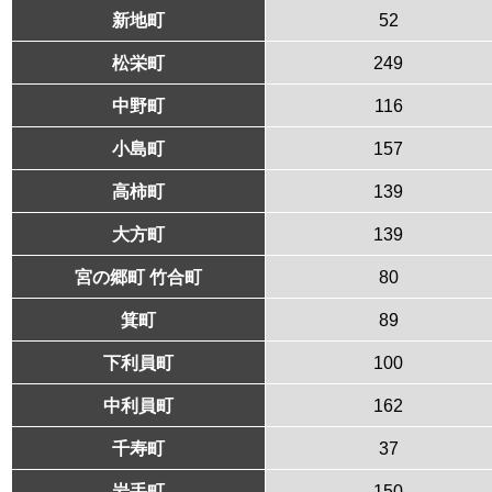
新地町
52
松栄町
249
中野町
116
小島町
157
高柿町
139
大方町
139
宮の郷町 竹合町
80
箕町
89
下利員町
100
中利員町
162
千寿町
37
岩手町
150