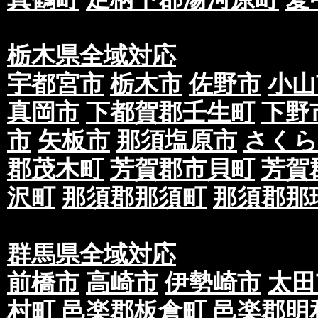
栃木県全域対応
宇都宮市
栃木市
佐野市
小山
真岡市
下都賀郡壬生町
下野
市
矢板市
那須塩原市
さくら
郡茂木町
芳賀郡市貝町
芳賀
沢町
那須郡那須町
那須郡那
群馬県全域対応
前橋市
高崎市
伊勢崎市
太田
村町
邑楽郡板倉町
邑楽郡明