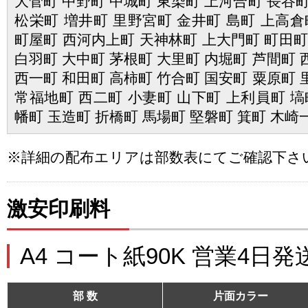
大菅町 中野町 中城町 東染町 上河合町 長谷町
松栄町 増井町 里野宮町 金井町 島町 上高倉
町屋町 西河内上町 天神林町 上大門町 町田町
白羽町 大中町 茅根町 大里町 内堀町 芦間町 
西一町 和田町 高柿町 竹合町 国安町 粟原町 
常福地町 西二町 小妻町 山下町 上利員町 塙
幡町 玉造町 折橋町 馬場町 堅磐町 箕町 木崎
※詳細の配布エリアは部数表にてご確認下さ
激安印刷料
A4 コート紙90K 営業4日発
部 数
片面カラー