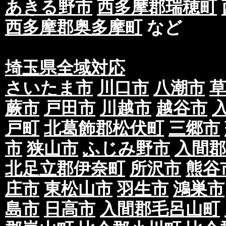
あきる野市
西多摩郡瑞穂町
西多摩郡奥多摩町
など
埼玉県全域対応
さいたま市
川口市
八潮市
蕨市
戸田市
川越市
越谷市
戸町
北葛飾郡松伏町
三郷市
市
狭山市
ふじみ野市
入間郡
北足立郡伊奈町
所沢市
熊谷
庄市
東松山市
羽生市
鴻巣市
島市
日高市
入間郡毛呂山町