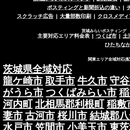
ポスティングと新聞折込の違い
|
スクラッチ広告
|
大量部数印刷
|
クロスメディ
茨城みらいポスティング 営
主要対応エリア料金表
|
つくば市
|
土
ひたちな
関東エリア全域対応(
茨城県全域対応
龍ケ崎市
取手市
牛久市
守谷
がうら市
つくばみらい市
稲
河内町
北相馬郡利根町
稲敷
妻市
古河市
桜川市
結城郡八
水戸市
笠間市
小美玉市
東茨