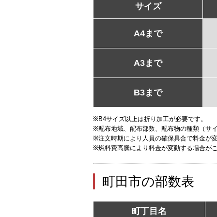
サイズ
A4まで
A3まで
B3まで
※B4サイズ以上は折り加工が必要です。
※配布地域、配布部数、配布物の種類（サ
※注文時期により人員の確保具合で料金が
※燃料費高騰により料金が変動する場合が
町田市の部数表
町丁目名