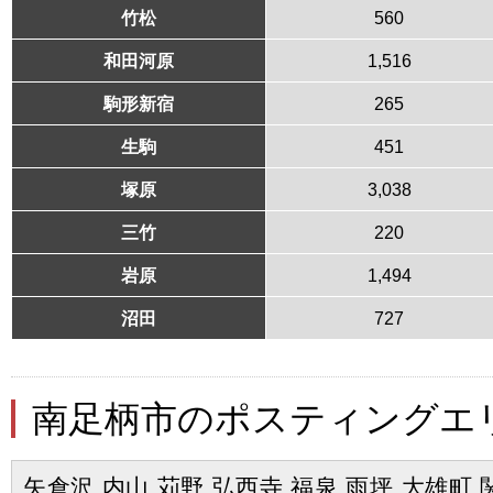
竹松
560
和田河原
1,516
駒形新宿
265
生駒
451
塚原
3,038
三竹
220
岩原
1,494
沼田
727
南足柄市のポスティングエ
矢倉沢 内山 苅野 弘西寺 福泉 雨坪 大雄町 