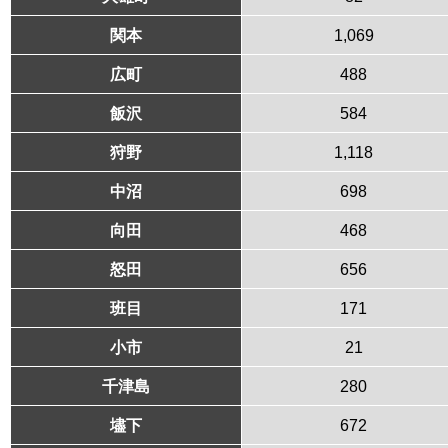
関本
1,069
広町
488
飯沢
584
狩野
1,118
中沼
698
向田
468
怒田
656
班目
171
小市
21
千津島
280
壗下
672