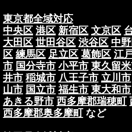
東京都全域対応
中央区
港区
新宿区
文京区
大田区
世田谷区
渋谷区
中野
区
練馬区
足立区
葛飾区
江
市
国分寺市
小平市
東久留米
井市
稲城市
八王子市
立川市
山市
国立市
福生市
東大和市
あきる野市
西多摩郡瑞穂町
西多摩郡奥多摩町
など