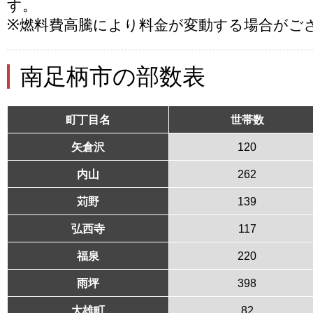
す。
※燃料費高騰により料金が変動する場合がご
南足柄市の部数表
町丁目名
世帯数
矢倉沢
120
内山
262
苅野
139
弘西寺
117
福泉
220
雨坪
398
大雄町
82