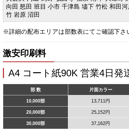
向田 怒田 班目 小市 千津島 壗下 竹松 和田河
竹 岩原 沼田
※詳細の配布エリアは部数表にてご確認下さ
激安印刷料
A4 コート紙90K 営業4日発
部 数
片面カラー
10,000部
13,711円
20,000部
25,152円
30,000部
37,162円