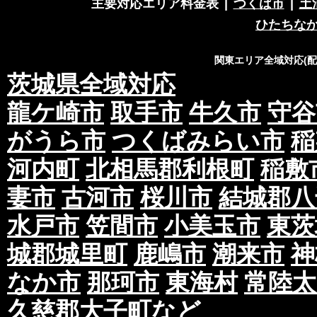
主要対応エリア料金表
|
つくば市
|
土
ひたちな
関東エリア全域対応(
茨城県全域対応
龍ケ崎市
取手市
牛久市
守谷
がうら市
つくばみらい市
稲
河内町
北相馬郡利根町
稲敷
妻市
古河市
桜川市
結城郡八
水戸市
笠間市
小美玉市
東茨
城郡城里町
鹿嶋市
潮来市
神
なか市
那珂市
東海村
常陸太
久慈郡大子町
など