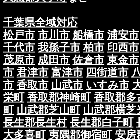
千葉県全域対応
松戸市
市川市
船橋市
浦安市
千代市
我孫子市
柏市
印西市
茂原市
成田市
佐倉市
東金市
市
君津市
富津市
四街道市
市
香取市
山武市
いすみ市
栄町
香取郡神崎町
香取郡多
町
山武郡芝山町
山武郡横芝
長生郡長生村
長生郡白子町
大多喜町
夷隅郡御宿町
安房