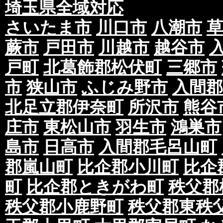
埼玉県全域対応
さいたま市
川口市
八潮市
蕨市
戸田市
川越市
越谷市
戸町
北葛飾郡松伏町
三郷市
市
狭山市
ふじみ野市
入間郡
北足立郡伊奈町
所沢市
熊谷
庄市
東松山市
羽生市
鴻巣市
島市
日高市
入間郡毛呂山町
郡嵐山町
比企郡小川町
比企
町
比企郡ときがわ町
秩父郡
秩父郡小鹿野町
秩父郡東秩