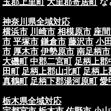
玉郡上里町
大里郡寄居町
な
神奈川県全域対応
横浜市
川崎市
相模原市
座間
市
平塚市
鎌倉市
藤沢市
小
市
厚木市
伊勢原市
南足柄市
大磯町
中郡二宮町
足柄上郡
田町
足柄上郡山北町
足柄上
真鶴町
足柄下郡湯河原町
愛
栃木県全域対応
宇都宮市
栃木市
佐野市
小山