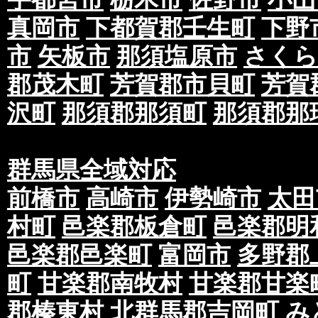
真岡市
下都賀郡壬生町
下野
市
矢板市
那須塩原市
さくら
郡茂木町
芳賀郡市貝町
芳賀
沢町
那須郡那須町
那須郡那
群馬県全域対応
前橋市
高崎市
伊勢崎市
太田
村町
邑楽郡板倉町
邑楽郡明
邑楽郡邑楽町
富岡市
多野郡
町
甘楽郡南牧村
甘楽郡甘楽
郡榛東村
北群馬郡吉岡町
み