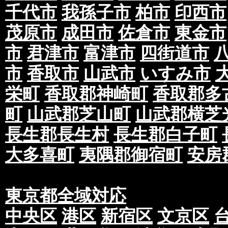
千代市
我孫子市
柏市
印西市
茂原市
成田市
佐倉市
東金市
市
君津市
富津市
四街道市
市
香取市
山武市
いすみ市
栄町
香取郡神崎町
香取郡多
町
山武郡芝山町
山武郡横芝
長生郡長生村
長生郡白子町
大多喜町
夷隅郡御宿町
安房
東京都全域対応
中央区
港区
新宿区
文京区