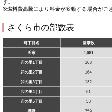
す。
※燃料費高騰により料金が変動する場合がご
さくら市の部数表
町丁目名
世帯数
氏家
4,681
卯の里1丁目
168
卯の里2丁目
164
卯の里3丁目
132
卯の里4丁目
61
卯の里5丁目
53
櫻野
759