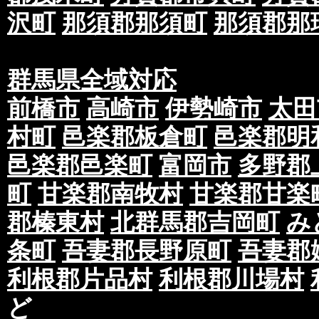
沢町
那須郡那須町
那須郡那
群馬県全域対応
前橋市
高崎市
伊勢崎市
太田
村町
邑楽郡板倉町
邑楽郡明
邑楽郡邑楽町
富岡市
多野郡
町
甘楽郡南牧村
甘楽郡甘楽
郡榛東村
北群馬郡吉岡町
み
条町
吾妻郡長野原町
吾妻郡
利根郡片品村
利根郡川場村
ど