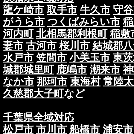
龍ケ崎市
取手市
牛久市
守谷
がうら市
つくばみらい市
稲
河内町
北相馬郡利根町
稲敷
妻市
古河市
桜川市
結城郡八
水戸市
笠間市
小美玉市
東茨
城郡城里町
鹿嶋市
潮来市
神
なか市
那珂市
東海村
常陸太
久慈郡大子町
など
千葉県全域対応
松戸市
市川市
船橋市
浦安市