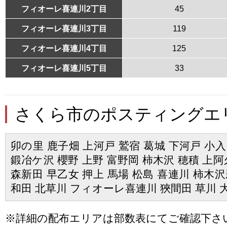
フィオーレ喜連川2丁目
45
フィオーレ喜連川3丁目
119
フィオーレ喜連川4丁目
125
フィオーレ喜連川5丁目
33
さくら市のポスティングエ
卯の里 鹿子畑 上河戸 鷲宿 葛城 下河戸 小入
鍛冶ケ沢 櫻野 上野 富野岡 柿木沢 穂積 上阿
森新田 早乙女 押上 馬場 松島 喜連川 柿木沢
和田 北草川 フィオーレ喜連川 狹間田 草川 
※詳細の配布エリアは部数表にてご確認下さ