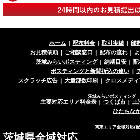
ホーム
|
配布料金
|
取引実績
|
部
お見積依頼
|
ご相談窓口
|
配布の流れ
|
よ
茨城みらいポスティング
|
納期目安
|
配
ポスティングと新聞折込の違い
|
スクラッチ広告
|
大量部数印刷
|
クロスメディ
茨城みらいポスティング 営
主要対応エリア料金表
|
つくば市
|
土
ひたちな
関東エリア全域対応(
茨城県全域対応