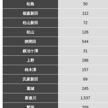
松島
50
箱森新田
112
松山新田
72
松山
126
狹間田
544
鍛冶ケ澤
31
上野
186
柿木澤
157
氏家新田
69
葛城
245
喜連川
1,537
鷲宿
259