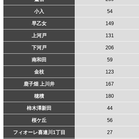
小入
54
早乙女
149
上河戸
131
下河戸
206
南和田
59
金枝
123
鹿子畑 上川井
167
穂積
180
柿木澤新田
44
桜ケ丘
56
フィオーレ喜連川1丁目
27