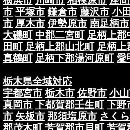
横浜市
川崎市
相模原市
座間
市
平塚市
鎌倉市
藤沢市
小
市
厚木市
伊勢原市
南足柄市
大磯町
中郡二宮町
足柄上郡
田町
足柄上郡山北町
足柄上
真鶴町
足柄下郡湯河原町
愛
栃木県全域対応
宇都宮市
栃木市
佐野市
小山
真岡市
下都賀郡壬生町
下野
市
矢板市
那須塩原市
さくら
郡茂木町
芳賀郡市貝町
芳賀