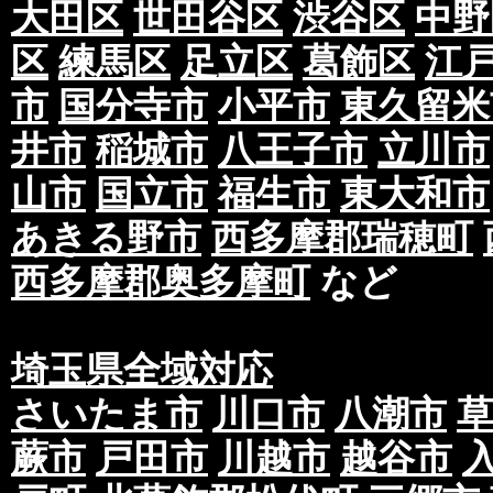
大田区
世田谷区
渋谷区
中野
区
練馬区
足立区
葛飾区
江
市
国分寺市
小平市
東久留米
井市
稲城市
八王子市
立川市
山市
国立市
福生市
東大和市
あきる野市
西多摩郡瑞穂町
西多摩郡奥多摩町
など
埼玉県全域対応
さいたま市
川口市
八潮市
蕨市
戸田市
川越市
越谷市