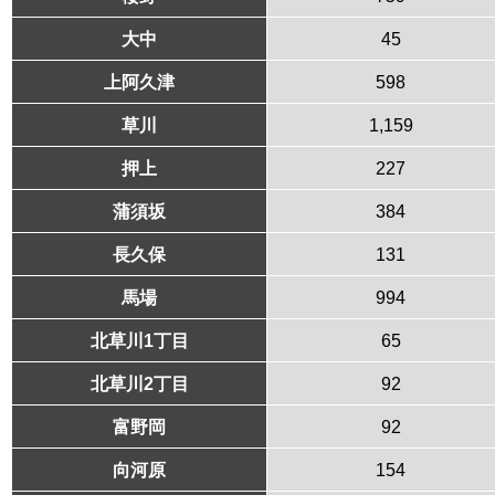
大中
45
上阿久津
598
草川
1,159
押上
227
蒲須坂
384
長久保
131
馬場
994
北草川1丁目
65
北草川2丁目
92
富野岡
92
向河原
154