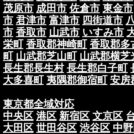
茂原市
成田市
佐倉市
東金市
市
君津市
富津市
四街道市
市
香取市
山武市
いすみ市
栄町
香取郡神崎町
香取郡多
町
山武郡芝山町
山武郡横芝
長生郡長生村
長生郡白子町
大多喜町
夷隅郡御宿町
安房
東京都全域対応
中央区
港区
新宿区
文京区
大田区
世田谷区
渋谷区
中野