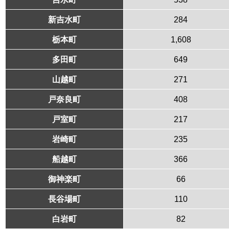
新吉水町
284
栃本町
1,608
多田町
649
山越町
271
戸奈良町
408
戸室町
217
岩崎町
235
船越町
366
御神楽町
66
長谷場町
110
白岩町
82