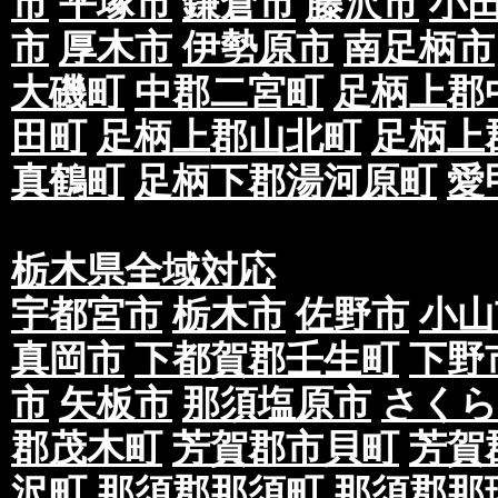
市
平塚市
鎌倉市
藤沢市
小
市
厚木市
伊勢原市
南足柄市
大磯町
中郡二宮町
足柄上郡
田町
足柄上郡山北町
足柄上
真鶴町
足柄下郡湯河原町
愛
栃木県全域対応
宇都宮市
栃木市
佐野市
小山
真岡市
下都賀郡壬生町
下野
市
矢板市
那須塩原市
さくら
郡茂木町
芳賀郡市貝町
芳賀
沢町
那須郡那須町
那須郡那