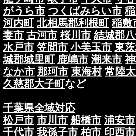
がうら市
つくばみらい市
稲
河内町
北相馬郡利根町
稲敷
妻市
古河市
桜川市
結城郡八
水戸市
笠間市
小美玉市
東茨
城郡城里町
鹿嶋市
潮来市
神
なか市
那珂市
東海村
常陸太
久慈郡大子町
など
千葉県全域対応
松戸市
市川市
船橋市
浦安市
千代市
我孫子市
柏市
印西市