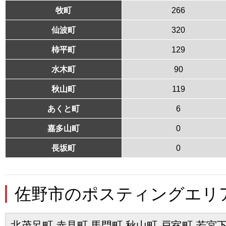
牧町
266
仙波町
320
柿平町
129
水木町
90
秋山町
119
あくと町
6
嘉多山町
0
長坂町
0
佐野市のポスティングエリ
北茂呂町 赤見町 馬門町 秋山町 戸室町 若宮下