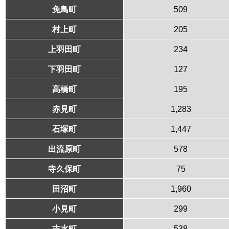
免鳥町
509
村上町
205
上羽田町
234
下羽田町
127
高橋町
195
赤見町
1,283
石塚町
1,447
出流原町
578
寺久保町
75
田沼町
1,960
小見町
299
吉水町
538