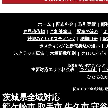
ホーム
|
配布料金
|
取引実績
|
部
お見積依頼
|
ご相談窓口
|
配布の流れ
|
よ
茨城みらいポスティング
|
納期目安
|
配
ポスティングと新聞折込の違い
|
スクラッチ広告
|
大量部数印刷
|
クロスメディ
茨城みらいポスティング 営
主要対応エリア料金表
|
つくば市
|
土
ひたちな
関東エリア全域対応(
茨城県全域対応
龍ケ崎市
取手市
牛久市
守谷