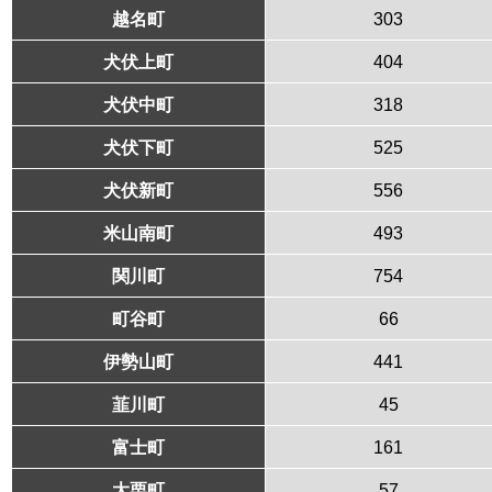
越名町
303
犬伏上町
404
犬伏中町
318
犬伏下町
525
犬伏新町
556
米山南町
493
関川町
754
町谷町
66
伊勢山町
441
韮川町
45
富士町
161
大栗町
57