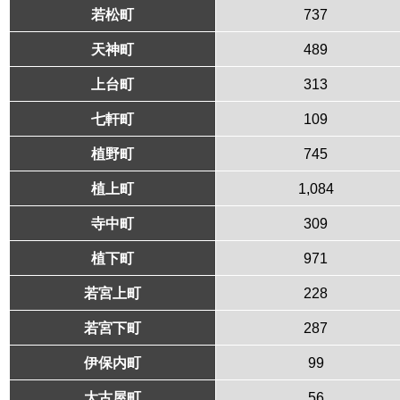
若松町
737
天神町
489
上台町
313
七軒町
109
植野町
745
植上町
1,084
寺中町
309
植下町
971
若宮上町
228
若宮下町
287
伊保内町
99
大古屋町
56