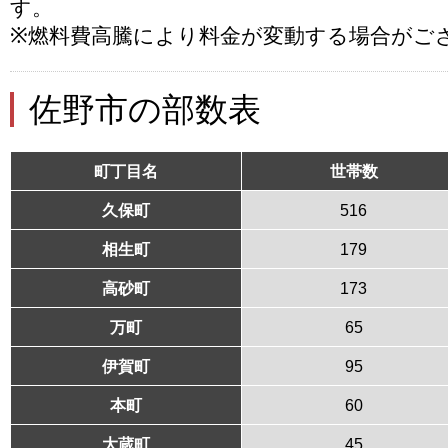
す。
※燃料費高騰により料金が変動する場合がご
佐野市の部数表
町丁目名
世帯数
久保町
516
相生町
179
高砂町
173
万町
65
伊賀町
95
本町
60
大蔵町
45