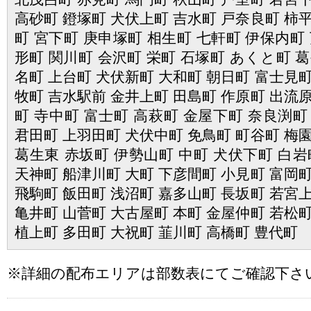
高砂町 鐙塚町 犬伏上町 吉水町 戸奈良町 柿平
町 宮下町 庚申塚町 相生町 七軒町 伊保内町 
形町 関川町 会沢町 栄町 石塚町 あくと町 葛
名町 上台町 犬伏新町 大和町 朝日町 富士見町
牧町 吉水駅前 金井上町 田島町 作原町 出流原
町 寺中町 富士町 高萩町 金屋下町 奈良渕町
君田町 上羽田町 犬伏中町 免鳥町 町谷町 梅園
葛生東 赤坂町 伊勢山町 中町 犬伏下町 白岩
天神町 船津川町 大町 下彦間町 小見町 富岡町
飛駒町 飯田町 浅沼町 嘉多山町 長坂町 若宮上
亀井町 山菅町 大古屋町 本町 金屋仲町 若松町
植上町 多田町 大祝町 韮川町 高橋町 豊代町
※詳細の配布エリアは部数表にてご確認下さ