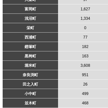
富岡町
1,627
浅沼町
1,334
栄町
0
西浦町
77
鐙塚町
182
黒袴町
163
堀米町
3,608
奈良渕町
951
田之入町
26
小中町
499
並木町
468