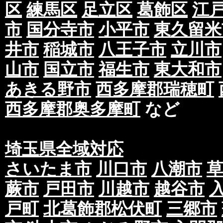
区
練馬区
足立区
葛飾区
江
市
国分寺市
小平市
東久留米
井市
稲城市
八王子市
立川市
山市
国立市
福生市
東大和市
あきる野市
西多摩郡瑞穂町
西多摩郡奥多摩町
など
埼玉県全域対応
さいたま市
川口市
八潮市
蕨市
戸田市
川越市
越谷市
戸町
北葛飾郡松伏町
三郷市