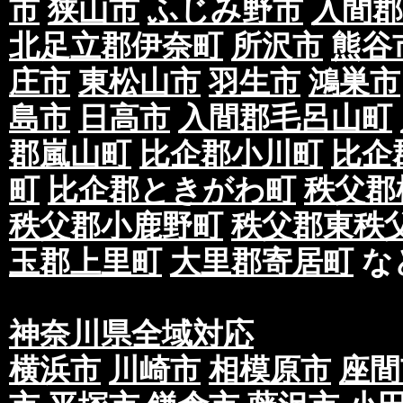
市
狭山市
ふじみ野市
入間郡
北足立郡伊奈町
所沢市
熊谷
庄市
東松山市
羽生市
鴻巣市
島市
日高市
入間郡毛呂山町
郡嵐山町
比企郡小川町
比企
町
比企郡ときがわ町
秩父郡
秩父郡小鹿野町
秩父郡東秩
玉郡上里町
大里郡寄居町
な
神奈川県全域対応
横浜市
川崎市
相模原市
座間