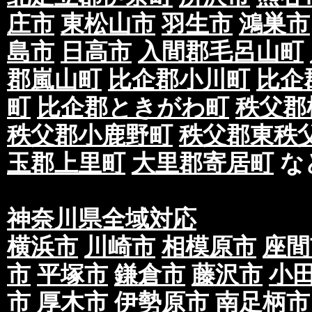
庄市
東松山市
羽生市
鴻巣市
島市
日高市
入間郡毛呂山町
郡嵐山町
比企郡小川町
比企
町
比企郡ときがわ町
秩父郡
秩父郡小鹿野町
秩父郡東秩
玉郡上里町
大里郡寄居町
な
神奈川県全域対応
横浜市
川崎市
相模原市
座間
市
平塚市
鎌倉市
藤沢市
小
市
厚木市
伊勢原市
南足柄市