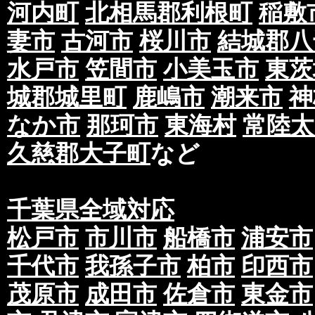
河内町
北相馬郡利根町
稲敷
妻市
古河市
桜川市
結城郡八
水戸市
笠間市
小美玉市
東茨
城郡城里町
鹿嶋市
潮来市
神
なか市
那珂市
東海村
常陸太
久慈郡大子町
など
千葉県全域対応
松戸市
市川市
船橋市
浦安市
千代市
我孫子市
柏市
印西市
茂原市
成田市
佐倉市
東金市