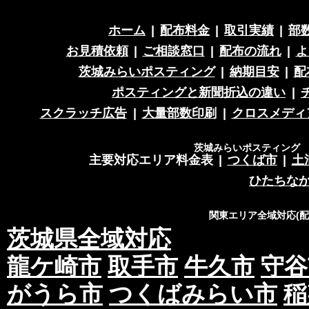
ホーム
|
配布料金
|
取引実績
|
部
お見積依頼
|
ご相談窓口
|
配布の流れ
|
よ
茨城みらいポスティング
|
納期目安
|
配
ポスティングと新聞折込の違い
|
スクラッチ広告
|
大量部数印刷
|
クロスメディ
茨城みらいポスティング 営
主要対応エリア料金表
|
つくば市
|
土
ひたちな
関東エリア全域対応(
茨城県全域対応
龍ケ崎市
取手市
牛久市
守谷
がうら市
つくばみらい市
稲