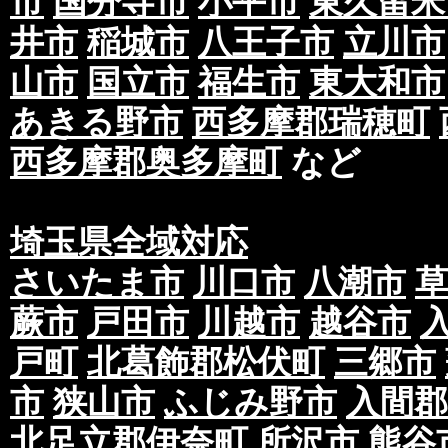
市
国分寺市
小平市
東久留米
井市
稲城市
八王子市
立川市
山市
国立市
福生市
東大和市
あきる野市
西多摩郡瑞穂町
西多摩郡奥多摩町
など
埼玉県全域対応
さいたま市
川口市
八潮市
蕨市
戸田市
川越市
越谷市
戸町
北葛飾郡松伏町
三郷市
市
狭山市
ふじみ野市
入間郡
北足立郡伊奈町
所沢市
熊谷