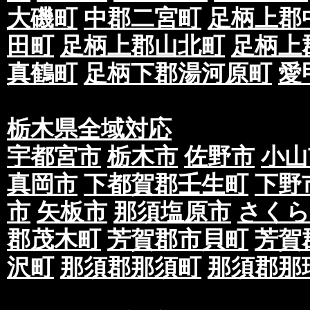
大磯町
中郡二宮町
足柄上郡
田町
足柄上郡山北町
足柄上
真鶴町
足柄下郡湯河原町
愛
栃木県全域対応
宇都宮市
栃木市
佐野市
小山
真岡市
下都賀郡壬生町
下野
市
矢板市
那須塩原市
さくら
郡茂木町
芳賀郡市貝町
芳賀
沢町
那須郡那須町
那須郡那