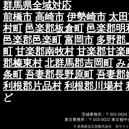
群馬県全域対応
前橋市
高崎市
伊勢崎市
太田
村町
邑楽郡板倉町
邑楽郡明
邑楽郡邑楽町
富岡市
多野郡
町
甘楽郡南牧村
甘楽郡甘楽
郡榛東村
北群馬郡吉岡町
み
条町
吾妻郡長野原町
吾妻郡
利根郡片品村
利根郡川場村
ど
茨城事務所：〒302-0024
東京事務所：〒103-0022 東京都
© 未來総合広告株式会社 当サイ