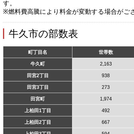
す。
※燃料費高騰により料金が変動する場合がご
牛久市の部数表
町丁目名
世帯数
牛久町
2,163
田宮2丁目
938
田宮3丁目
273
田宮町
1,974
上柏田1丁目
492
上柏田2丁目
667
上柏田3丁目
594