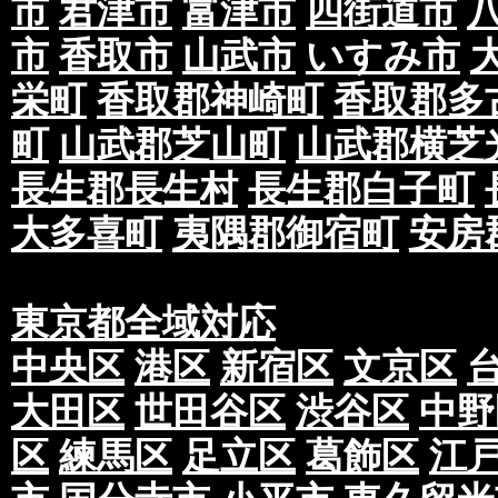
市
君津市
富津市
四街道市
市
香取市
山武市
いすみ市
栄町
香取郡神崎町
香取郡多
町
山武郡芝山町
山武郡横芝
長生郡長生村
長生郡白子町
大多喜町
夷隅郡御宿町
安房
東京都全域対応
中央区
港区
新宿区
文京区
大田区
世田谷区
渋谷区
中野
区
練馬区
足立区
葛飾区
江