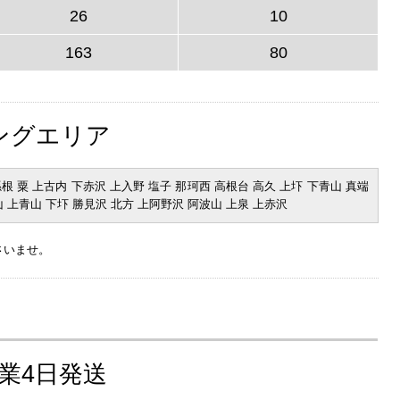
26
10
163
80
ングエリア
根 粟 上古内 下赤沢 上入野 塩子 那珂西 高根台 高久 上圷 下青山 真端
山 上青山 下圷 勝見沢 北方 上阿野沢 阿波山 上泉 上赤沢
さいませ。
営業4日発送