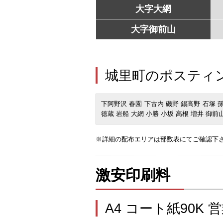
大字大網
大字御前山
城里町のポスティ
下阿野沢 春園 下古内 磯野 錫高野 石塚 孫
徳蔵 岩船 大網 小勝 小坂 高根 増井 御前
※詳細の配布エリアは部数表にてご確認下
激安印刷料
A4 コート紙90K 