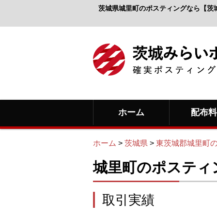
茨城県城里町のポスティングなら【茨
ホーム
配布
ホーム
>
茨城県
>
東茨城郡城里町
城里町のポスティ
取引実績