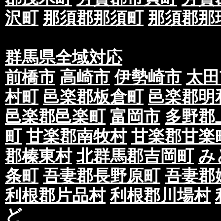
沢町
那須郡那須町
那須郡那
群馬県全域対応
前橋市
高崎市
伊勢崎市
太田
村町
邑楽郡板倉町
邑楽郡明
邑楽郡邑楽町
富岡市
多野郡
町
甘楽郡南牧村
甘楽郡甘楽
郡榛東村
北群馬郡吉岡町
み
条町
吾妻郡長野原町
吾妻郡
利根郡片品村
利根郡川場村
ど