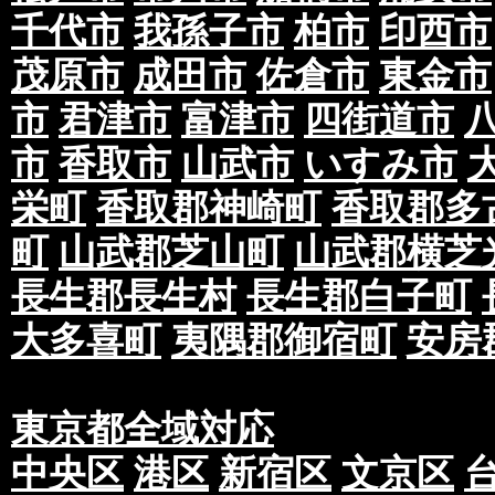
千代市
我孫子市
柏市
印西市
茂原市
成田市
佐倉市
東金市
市
君津市
富津市
四街道市
市
香取市
山武市
いすみ市
栄町
香取郡神崎町
香取郡多
町
山武郡芝山町
山武郡横芝
長生郡長生村
長生郡白子町
大多喜町
夷隅郡御宿町
安房
東京都全域対応
中央区
港区
新宿区
文京区