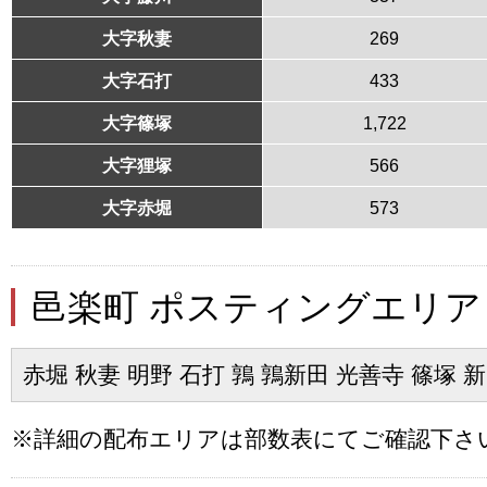
大字秋妻
269
大字石打
433
大字篠塚
1,722
大字狸塚
566
大字赤堀
573
邑楽町 ポスティングエリア
赤堀 秋妻 明野 石打 鶉 鶉新田 光善寺 篠塚 
※詳細の配布エリアは部数表にてご確認下さ