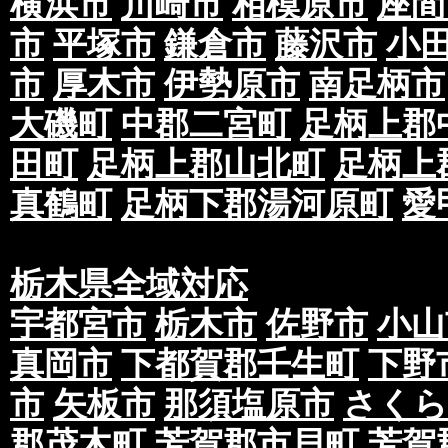
横浜市
川崎市
相模原市
座間
市
平塚市
鎌倉市
藤沢市
小
市
厚木市
伊勢原市
南足柄市
大磯町
中郡二宮町
足柄上郡
田町
足柄上郡山北町
足柄上
真鶴町
足柄下郡湯河原町
愛
栃木県全域対応
宇都宮市
栃木市
佐野市
小山
真岡市
下都賀郡壬生町
下野
市
矢板市
那須塩原市
さくら
郡茂木町
芳賀郡市貝町
芳賀