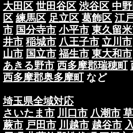
大田区
世田谷区
渋谷区
中野
区
練馬区
足立区
葛飾区
江
市
国分寺市
小平市
東久留米
井市
稲城市
八王子市
立川市
山市
国立市
福生市
東大和市
あきる野市
西多摩郡瑞穂町
西多摩郡奥多摩町
など
埼玉県全域対応
さいたま市
川口市
八潮市
蕨市
戸田市
川越市
越谷市