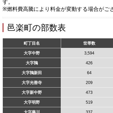
す。
※燃料費高騰により料金が変動する場合がご
邑楽町の部数表
町丁目名
世帯数
大字中野
3,594
大字鶉
426
大字鶉新田
64
大字光善寺
209
大字新中野
473
大字明野
519
大字藤川
337