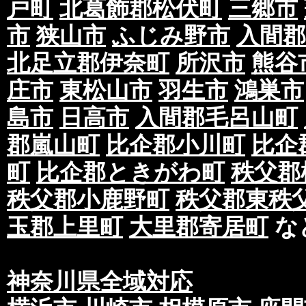
戸町
北葛飾郡松伏町
三郷市
市
狭山市
ふじみ野市
入間郡
北足立郡伊奈町
所沢市
熊谷
庄市
東松山市
羽生市
鴻巣市
島市
日高市
入間郡毛呂山町
郡嵐山町
比企郡小川町
比企
町
比企郡ときがわ町
秩父郡
秩父郡小鹿野町
秩父郡東秩
玉郡上里町
大里郡寄居町
な
神奈川県全域対応