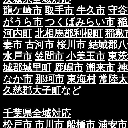
龍ケ崎市
取手市
牛久市
守谷
がうら市
つくばみらい市
稲
河内町
北相馬郡利根町
稲敷
妻市
古河市
桜川市
結城郡八
水戸市
笠間市
小美玉市
東茨
城郡城里町
鹿嶋市
潮来市
神
なか市
那珂市
東海村
常陸太
久慈郡大子町
など
千葉県全域対応
松戸市
市川市
船橋市
浦安市