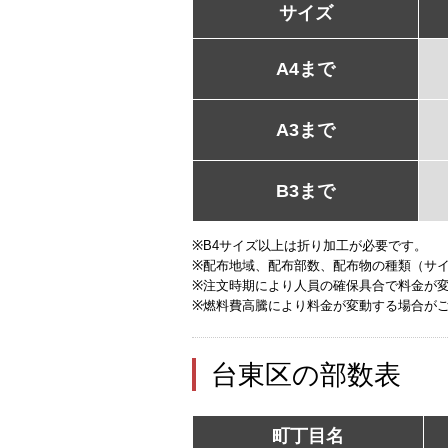
サイズ
A4まで
A3まで
B3まで
※B4サイズ以上は折り加工が必要です。
※配布地域、配布部数、配布物の種類（サ
※注文時期により人員の確保具合で料金が
※燃料費高騰により料金が変動する場合が
台東区の部数表
町丁目名