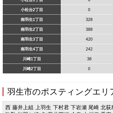
小松台2丁目
0
南羽生1丁目
328
南羽生2丁目
388
南羽生3丁目
420
南羽生4丁目
242
川崎1丁目
38
川崎2丁目
0
羽生市のポスティングエリ
西 藤井上組 上羽生 下村君 下岩瀬 尾崎 北荻