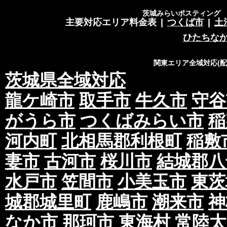
茨城みらいポスティング 営
主要対応エリア料金表
|
つくば市
|
土
ひたちな
関東エリア全域対応(
茨城県全域対応
龍ケ崎市
取手市
牛久市
守谷
がうら市
つくばみらい市
稲
河内町
北相馬郡利根町
稲敷
妻市
古河市
桜川市
結城郡八
水戸市
笠間市
小美玉市
東茨
城郡城里町
鹿嶋市
潮来市
神
なか市
那珂市
東海村
常陸太