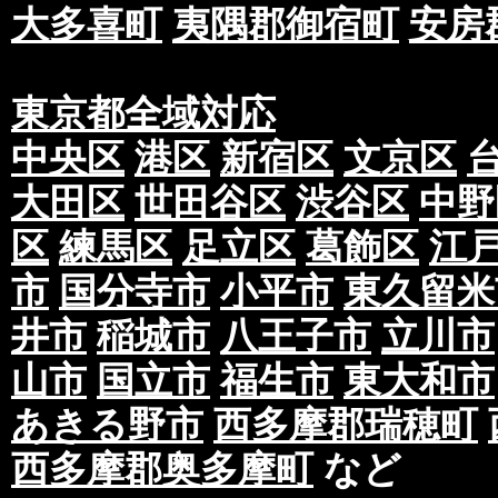
大多喜町
夷隅郡御宿町
安房
東京都全域対応
中央区
港区
新宿区
文京区
大田区
世田谷区
渋谷区
中野
区
練馬区
足立区
葛飾区
江
市
国分寺市
小平市
東久留米
井市
稲城市
八王子市
立川市
山市
国立市
福生市
東大和市
あきる野市
西多摩郡瑞穂町
西多摩郡奥多摩町
など