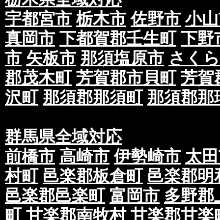
宇都宮市
栃木市
佐野市
小山
真岡市
下都賀郡壬生町
下野
市
矢板市
那須塩原市
さくら
郡茂木町
芳賀郡市貝町
芳賀
沢町
那須郡那須町
那須郡那
群馬県全域対応
前橋市
高崎市
伊勢崎市
太田
村町
邑楽郡板倉町
邑楽郡明
邑楽郡邑楽町
富岡市
多野郡
町
甘楽郡南牧村
甘楽郡甘楽