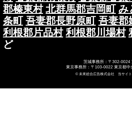
郡榛東村
北群馬郡吉岡町
み
条町
吾妻郡長野原町
吾妻郡
利根郡片品村
利根郡川場村
ど
茨城事務所：〒302-0024
東京事務所：〒103-0022 東京都
© 未來総合広告株式会社 当サイ