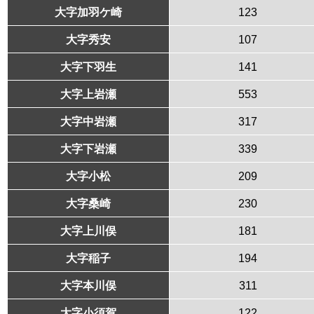
大字加羽ケ崎
123
大字秀安
107
大字下羽生
141
大字上岩瀬
553
大字中岩瀬
317
大字下岩瀬
339
大字小松
209
大字桑崎
230
大字上川俣
181
大字稲子
194
大字本川俣
311
大字小須賀
122