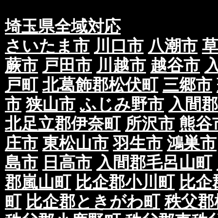
埼玉県全域対応
さいたま市
川口市
八潮市
蕨市
戸田市
川越市
越谷市
戸町
北葛飾郡松伏町
三郷市
市
狭山市
ふじみ野市
入間郡
北足立郡伊奈町
所沢市
熊谷
庄市
東松山市
羽生市
鴻巣市
島市
日高市
入間郡毛呂山町
郡嵐山町
比企郡小川町
比企
町
比企郡ときがわ町
秩父郡