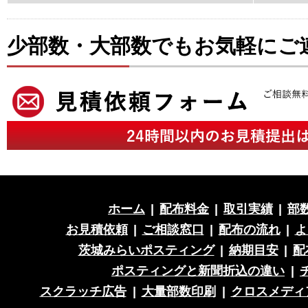
少部数・大部数でもお気軽にご
ホーム
|
配布料金
|
取引実績
|
部
お見積依頼
|
ご相談窓口
|
配布の流れ
|
よ
茨城みらいポスティング
|
納期目安
|
配
ポスティングと新聞折込の違い
|
スクラッチ広告
|
大量部数印刷
|
クロスメディ