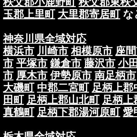
秩父郡小鹿野町
秩父郡東秩
玉郡上里町
大里郡寄居町
な
神奈川県全域対応
横浜市
川崎市
相模原市
座間
市
平塚市
鎌倉市
藤沢市
小
市
厚木市
伊勢原市
南足柄市
大磯町
中郡二宮町
足柄上郡
田町
足柄上郡山北町
足柄上
真鶴町
足柄下郡湯河原町
愛
栃木県全域対応