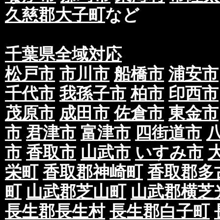
久慈郡大子町
など
千葉県全域対応
松戸市
市川市
船橋市
浦安市
千代市
我孫子市
柏市
印西市
茂原市
成田市
佐倉市
東金市
市
君津市
富津市
四街道市
市
香取市
山武市
いすみ市
栄町
香取郡神崎町
香取郡多
町
山武郡芝山町
山武郡横芝
長生郡長生村
長生郡白子町