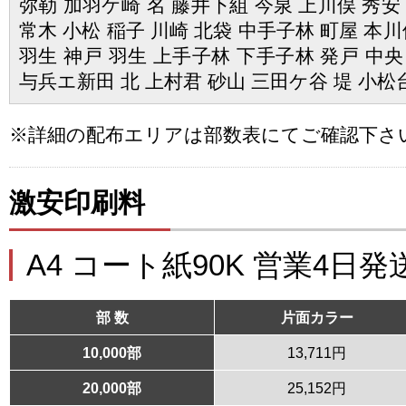
弥勒 加羽ケ崎 名 藤井下組 今泉 上川俣 秀安
常木 小松 稲子 川崎 北袋 中手子林 町屋 本川
羽生 神戸 羽生 上手子林 下手子林 発戸 中央
与兵エ新田 北 上村君 砂山 三田ケ谷 堤 小松
※詳細の配布エリアは部数表にてご確認下さ
激安印刷料
A4 コート紙90K 営業4日発
部 数
片面カラー
10,000部
13,711円
20,000部
25,152円