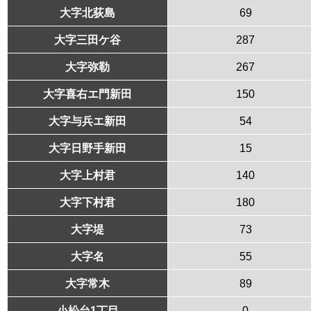
大字北荻島
69
大字三田ケ谷
287
大字弥勒
267
大字喜右エ門新田
150
大字与兵エ新田
54
大字日野手新田
15
大字上村君
140
大字下村君
180
大字堤
73
大字名
55
大字常木
89
小松台1丁目
0