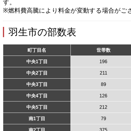
す。
※燃料費高騰により料金が変動する場合がご
羽生市の部数表
町丁目名
世帯数
中央1丁目
196
中央2丁目
211
中央3丁目
89
中央4丁目
126
中央5丁目
212
南1丁目
79
南2丁目
375