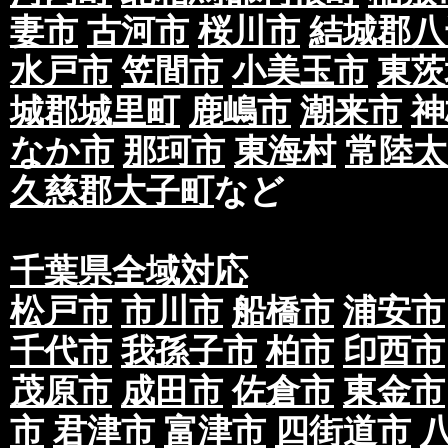
妻市
古河市
桜川市
結城郡八
水戸市
笠間市
小美玉市
東茨
城郡城里町
鹿嶋市
潮来市
神
なか市
那珂市
東海村
常陸太
久慈郡大子町
など
千葉県全域対応
松戸市
市川市
船橋市
浦安市
千代市
我孫子市
柏市
印西市
茂原市
成田市
佐倉市
東金市
市
君津市
富津市
四街道市