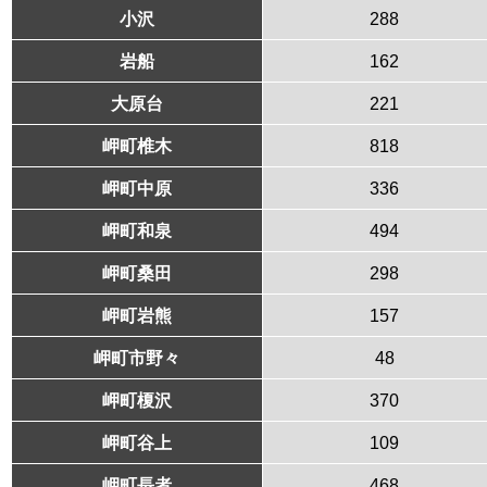
小沢
288
岩船
162
大原台
221
岬町椎木
818
岬町中原
336
岬町和泉
494
岬町桑田
298
岬町岩熊
157
岬町市野々
48
岬町榎沢
370
岬町谷上
109
岬町長者
468