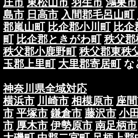
庄市
東松山市
羽生市
鴻巣市
島市
日高市
入間郡毛呂山町
郡嵐山町
比企郡小川町
比企
町
比企郡ときがわ町
秩父郡
秩父郡小鹿野町
秩父郡東秩
玉郡上里町
大里郡寄居町
な
神奈川県全域対応
横浜市
川崎市
相模原市
座間
市
平塚市
鎌倉市
藤沢市
小
市
厚木市
伊勢原市
南足柄市
大磯町
中郡二宮町
足柄上郡