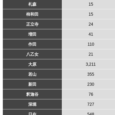
札森
15
柿和田
15
正立寺
24
増田
41
作田
110
八乙女
21
大原
3,211
若山
355
新田
230
釈迦谷
76
深堀
727
日在
548