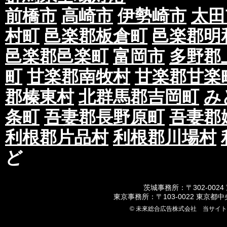
前橋市
高崎市
伊勢崎市
太田
村町
邑楽郡板倉町
邑楽郡明
邑楽郡邑楽町
富岡市
多野郡
町
甘楽郡南牧村
甘楽郡甘楽
郡榛東村
北群馬郡吉岡町
み
条町
吾妻郡長野原町
吾妻郡
利根郡片品村
利根郡川場村
ど
茨城事務所：〒302-0024
東京事務所：〒103-0022 東京都
© 未來総合広告株式会社 当サイ