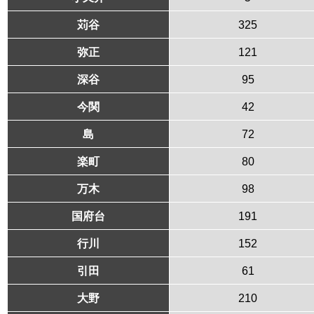
苅谷
325
弥正
121
深谷
95
今関
42
島
72
楽町
80
万木
98
国府台
191
行川
152
引田
61
大野
210