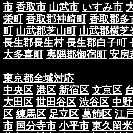
市
香取市
山武市
いすみ市
栄町
香取郡神崎町
香取郡多
町
山武郡芝山町
山武郡横芝
長生郡長生村
長生郡白子町
大多喜町
夷隅郡御宿町
安房
東京都全域対応
中央区
港区
新宿区
文京区
大田区
世田谷区
渋谷区
中野
区
練馬区
足立区
葛飾区
江
市
国分寺市
小平市
東久留米