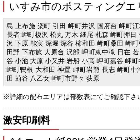
いすみ市のポスティングエ
島 上布施 楽町 引田 岬町井沢 国府台 岬町江
長者 岬町榎沢 松丸 万木 細尾 札森 岬町押日 
沢 下原 能実 深堀 深谷 柿和田 岬町桑田 岬町
田野 下布施 大原台 沢部 岬町東中滝 日在 若
谷 小池 大原 小又井 岩船 小高 岬町嘉谷 岬
岬町鴨根 大和田 神置 岬町岩熊 長志 岬町中滝
田 苅谷 八乙女 岬町市野々 荻原
※詳細の配布エリアは部数表にてご確認下さ
激安印刷料