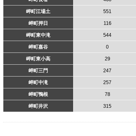
岬町江場土
551
岬町押日
116
岬町東中滝
544
岬町嘉谷
0
岬町東小高
29
岬町三門
247
岬町中滝
257
岬町鴨根
78
岬町井沢
315