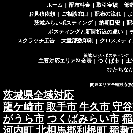
ホーム
|
配布料金
|
取引実績
|
部
お見積依頼
|
ご相談窓口
|
配布の流れ
|
よ
茨城みらいポスティング
|
納期目安
|
配
ポスティングと新聞折込の違い
|
スクラッチ広告
|
大量部数印刷
|
クロスメディ
茨城みらいポスティング 営
主要対応エリア料金表
|
つくば市
|
土
ひたちな
関東エリア全域対応(
茨城県全域対応
龍ケ崎市
取手市
牛久市
守谷
がうら市
つくばみらい市
稲
河内町
北相馬郡利根町
稲敷