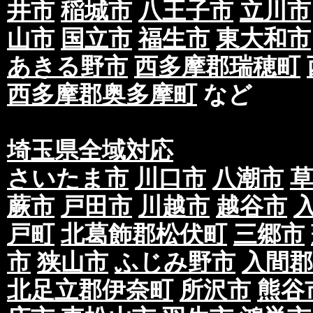
井市
稲城市
八王子市
立川市
山市
国立市
福生市
東大和市
あきる野市
西多摩郡瑞穂町
西多摩郡奥多摩町
など
埼玉県全域対応
さいたま市
川口市
八潮市
蕨市
戸田市
川越市
越谷市
戸町
北葛飾郡松伏町
三郷市
市
狭山市
ふじみ野市
入間郡
北足立郡伊奈町
所沢市
熊谷