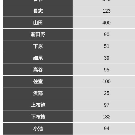
長志
123
山田
400
新田野
90
下原
51
細尾
39
高谷
95
佐室
100
沢部
25
上布施
97
下布施
182
小池
94