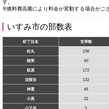
す。
※燃料費高騰により料金が変動する場合がご
いすみ市の部数表
町丁目名
世帯数
松丸
236
能実
40
荻原
172
須賀谷
132
神置
45
小高
22
小又井
5