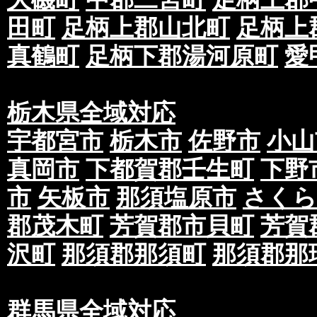
田町
足柄上郡山北町
足柄上
真鶴町
足柄下郡湯河原町
愛
栃木県全域対応
宇都宮市
栃木市
佐野市
小山
真岡市
下都賀郡壬生町
下野
市
矢板市
那須塩原市
さくら
郡茂木町
芳賀郡市貝町
芳賀
沢町
那須郡那須町
那須郡那
群馬県全域対応