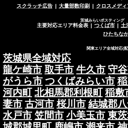
スクラッチ広告
|
大量部数印刷
|
クロスメディ
茨城みらいポスティング 営
主要対応エリア料金表
|
つくば市
|
土
ひたちな
関東エリア全域対応(
茨城県全域対応
龍ケ崎市
取手市
牛久市
守谷
がうら市
つくばみらい市
稲
河内町
北相馬郡利根町
稲敷
妻市
古河市
桜川市
結城郡八
水戸市
笠間市
小美玉市
東茨
城郡城里町
鹿嶋市
潮来市
神