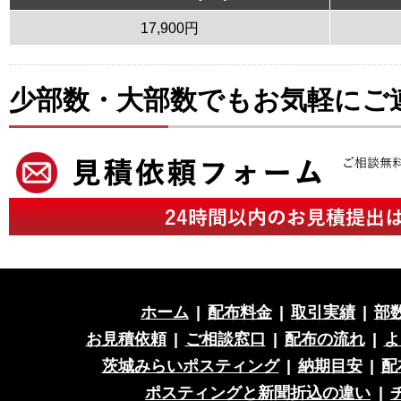
17,900円
少部数・大部数でもお気軽にご
ホーム
|
配布料金
|
取引実績
|
部
お見積依頼
|
ご相談窓口
|
配布の流れ
|
よ
茨城みらいポスティング
|
納期目安
|
配
ポスティングと新聞折込の違い
|