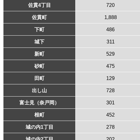
佐貫4丁目
720
佐貫町
1,888
下町
486
城下
311
新町
529
砂町
475
田町
129
出し山
728
富士見（奈戸岡）
301
根町
452
城の内1丁目
278
城の内2丁目
202