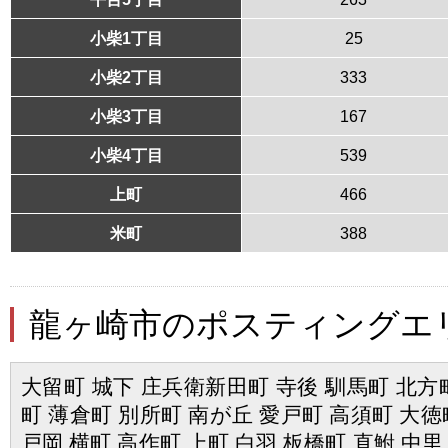
小柴1丁目
25
小柴2丁目
333
小柴3丁目
167
小柴4丁目
539
上町
466
米町
388
龍ヶ崎市のポスティングエ
大留町 城下 庄兵衛新田町 寺後 馴馬町 北方町
町 薄倉町 別所町 南が丘 愛戸町 高須町 大徳
戸岡 横町 高作町 上町 白羽 板橋町 直鮒 中里