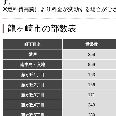
す。
※燃料費高騰により料金が変動する場合がご
龍ヶ崎市の部数表
町丁目名
世帯数
愛戸
258
南中島・入地
859
藤が丘1丁目
153
藤が丘2丁目
156
藤が丘3丁目
171
藤が丘4丁目
249
藤が丘5丁目
289