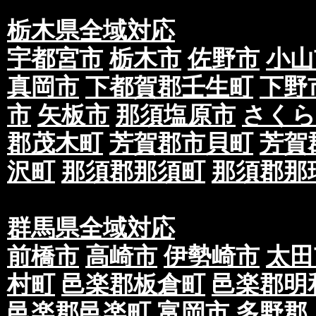
栃木県全域対応
宇都宮市
栃木市
佐野市
小山
真岡市
下都賀郡壬生町
下野
市
矢板市
那須塩原市
さくら
郡茂木町
芳賀郡市貝町
芳賀
沢町
那須郡那須町
那須郡那
群馬県全域対応
前橋市
高崎市
伊勢崎市
太田
村町
邑楽郡板倉町
邑楽郡明
邑楽郡邑楽町
富岡市
多野郡