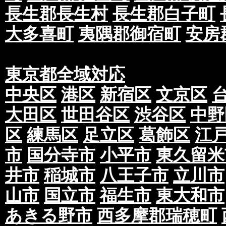
長生郡長生村
長生郡白子町
大多喜町
夷隅郡御宿町
安房
東京都全域対応
中央区
港区
新宿区
文京区
大田区
世田谷区
渋谷区
中野
区
練馬区
足立区
葛飾区
江
市
国分寺市
小平市
東久留米
井市
稲城市
八王子市
立川市
山市
国立市
福生市
東大和市
あきる野市
西多摩郡瑞穂町