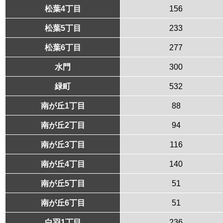
松葉4丁目
156
松葉5丁目
233
松葉6丁目
277
水門
300
緑町
532
南が丘1丁目
88
南が丘2丁目
94
南が丘3丁目
116
南が丘4丁目
140
南が丘5丁目
51
南が丘6丁目
51
白羽1丁目
236