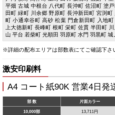
平畑 古城 中根台 八代町 長沖町 佐沼町 塗戸
田町 緑町 川余郷 野原町 長沖新田町 宮渕町 
町 小通幸谷町 高砂 松葉 門倉新田町 入地町
上大徳新町 長峰町 根町 栄町 佐貫 半田町 川
山 平台 若柴町 光順田 羽原町 水門 羽黒町 
※詳細の配布エリアは部数表にてご確認下さ
激安印刷料
A4 コート紙90K 営業4日発
部 数
片面カラー
10,000部
13,711円