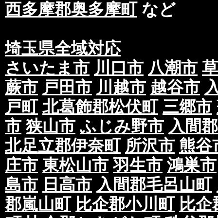
西多摩郡奥多摩町
など
埼玉県全域対応
さいたま市
川口市
八潮市
蕨市
戸田市
川越市
越谷市
戸町
北葛飾郡松伏町
三郷市
市
狭山市
ふじみ野市
入間郡
北足立郡伊奈町
所沢市
熊谷
庄市
東松山市
羽生市
鴻巣市
島市
日高市
入間郡毛呂山町
郡嵐山町
比企郡小川町
比企