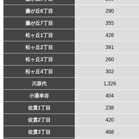
藤が丘6丁目
290
藤が丘7丁目
355
松ヶ丘1丁目
428
松ヶ丘2丁目
391
松ヶ丘3丁目
260
松ヶ丘4丁目
302
川原代
1,326
小通幸谷
404
佐貫1丁目
238
佐貫2丁目
420
佐貫3丁目
468