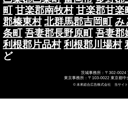
町
甘楽郡南牧村
甘楽郡甘楽
郡榛東村
北群馬郡吉岡町
み
条町
吾妻郡長野原町
吾妻郡
利根郡片品村
利根郡川場村
ど
茨城事務所：〒302-0024
東京事務所：〒103-0022 東京都
© 未來総合広告株式会社 当サイ