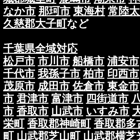
なか市
那珂市
東海村
常陸太
久慈郡大子町
など
千葉県全域対応
松戸市
市川市
船橋市
浦安市
千代市
我孫子市
柏市
印西市
茂原市
成田市
佐倉市
東金市
市
君津市
富津市
四街道市
市
香取市
山武市
いすみ市
栄町
香取郡神崎町
香取郡多
町
山武郡芝山町
山武郡横芝