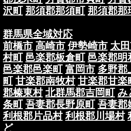
沢町
那須郡那須町
那須郡那
群馬県全域対応
前橋市
高崎市
伊勢崎市
太田
村町
邑楽郡板倉町
邑楽郡明
邑楽郡邑楽町
富岡市
多野郡
町
甘楽郡南牧村
甘楽郡甘楽
郡榛東村
北群馬郡吉岡町
み
条町
吾妻郡長野原町
吾妻郡
利根郡片品村
利根郡川場村
ど