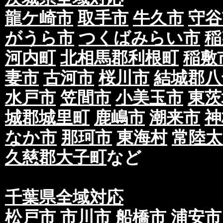
龍ケ崎市
取手市
牛久市
守谷
がうら市
つくばみらい市
稲
河内町
北相馬郡利根町
稲敷
妻市
古河市
桜川市
結城郡八
水戸市
笠間市
小美玉市
東茨
城郡城里町
鹿嶋市
潮来市
神
なか市
那珂市
東海村
常陸太
久慈郡大子町
など
千葉県全域対応
松戸市
市川市
船橋市
浦安市