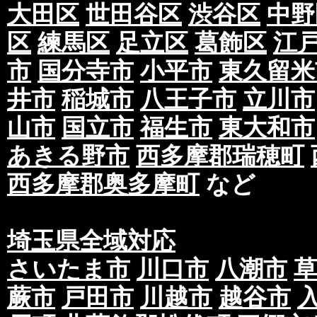
大田区
世田谷区
渋谷区
中野
区
練馬区
足立区
葛飾区
江
市
国分寺市
小平市
東久留米
井市
稲城市
八王子市
立川市
山市
国立市
福生市
東大和市
あきる野市
西多摩郡瑞穂町
西多摩郡奥多摩町
など
埼玉県全域対応
さいたま市
川口市
八潮市
蕨市
戸田市
川越市
越谷市