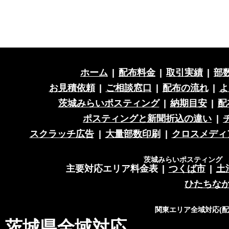
ホーム
|
配布料金
|
取引実績
|
部
お見積依頼
|
ご相談窓口
|
配布の流れ
|
よ
茨城みらいポスティング
|
納期目安
|
配
ポスティングと新聞折込の違い
|
スクラッチ広告
|
大量部数印刷
|
クロスメディ
茨城みらいポスティング 営
主要対応エリア料金表
|
つくば市
|
土
ひたちな
関東エリア全域対応(
茨城県全域対応