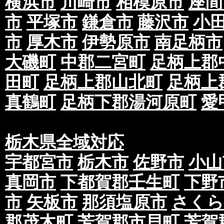
横浜市
川崎市
相模原市
座間
市
平塚市
鎌倉市
藤沢市
小
市
厚木市
伊勢原市
南足柄市
大磯町
中郡二宮町
足柄上郡
田町
足柄上郡山北町
足柄上
真鶴町
足柄下郡湯河原町
愛
栃木県全域対応
宇都宮市
栃木市
佐野市
小山
真岡市
下都賀郡壬生町
下野
市
矢板市
那須塩原市
さくら
郡茂木町
芳賀郡市貝町
芳賀