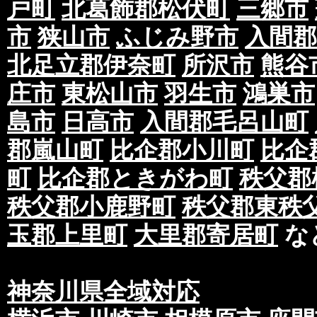
戸町
北葛飾郡松伏町
三郷市
市
狭山市
ふじみ野市
入間郡
北足立郡伊奈町
所沢市
熊谷
庄市
東松山市
羽生市
鴻巣市
島市
日高市
入間郡毛呂山町
郡嵐山町
比企郡小川町
比企
町
比企郡ときがわ町
秩父郡
秩父郡小鹿野町
秩父郡東秩
玉郡上里町
大里郡寄居町
な
神奈川県全域対応