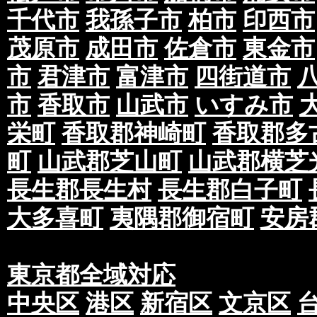
千代市
我孫子市
柏市
印西市
茂原市
成田市
佐倉市
東金市
市
君津市
富津市
四街道市
市
香取市
山武市
いすみ市
栄町
香取郡神崎町
香取郡多
町
山武郡芝山町
山武郡横芝
長生郡長生村
長生郡白子町
大多喜町
夷隅郡御宿町
安房
東京都全域対応
中央区
港区
新宿区
文京区