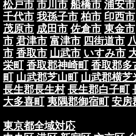
松戸市
市川市
船橋市
浦安市
千代市
我孫子市
柏市
印西市
茂原市
成田市
佐倉市
東金市
市
君津市
富津市
四街道市
市
香取市
山武市
いすみ市
栄町
香取郡神崎町
香取郡多
町
山武郡芝山町
山武郡横芝
長生郡長生村
長生郡白子町
大多喜町
夷隅郡御宿町
安房
東京都全域対応