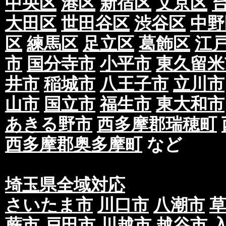
中央区
港区
新宿区
文京区
大田区
世田谷区
渋谷区
中野
区
練馬区
足立区
葛飾区
江
市
国分寺市
小平市
東久留米
井市
稲城市
八王子市
立川市
山市
国立市
福生市
東大和市
あきる野市
西多摩郡瑞穂町
西多摩郡奥多摩町
など
埼玉県全域対応
さいたま市
川口市
八潮市
蕨市
戸田市
川越市
越谷市