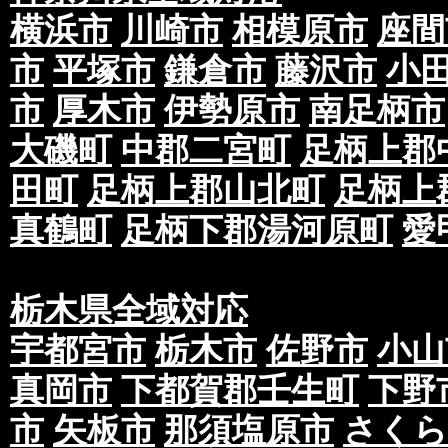
横浜市
川崎市
相模原市
座間
市
平塚市
鎌倉市
藤沢市
小
市
厚木市
伊勢原市
南足柄市
大磯町
中郡二宮町
足柄上郡
田町
足柄上郡山北町
足柄上
真鶴町
足柄下郡湯河原町
愛
栃木県全域対応
宇都宮市
栃木市
佐野市
小山
真岡市
下都賀郡壬生町
下野
市
矢板市
那須塩原市
さくら