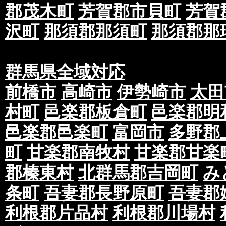
郡茂木町
芳賀郡市貝町
芳賀
沢町
那須郡那須町
那須郡那
群馬県全域対応
前橋市
高崎市
伊勢崎市
太田
村町
邑楽郡板倉町
邑楽郡明
邑楽郡邑楽町
富岡市
多野郡
町
甘楽郡南牧村
甘楽郡甘楽
郡榛東村
北群馬郡吉岡町
み
条町
吾妻郡長野原町
吾妻郡
利根郡片品村
利根郡川場村