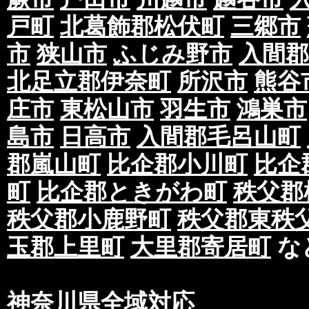
戸町
北葛飾郡松伏町
三郷市
市
狭山市
ふじみ野市
入間郡
北足立郡伊奈町
所沢市
熊谷
庄市
東松山市
羽生市
鴻巣市
島市
日高市
入間郡毛呂山町
郡嵐山町
比企郡小川町
比企
町
比企郡ときがわ町
秩父郡
秩父郡小鹿野町
秩父郡東秩
玉郡上里町
大里郡寄居町
な
神奈川県全域対応