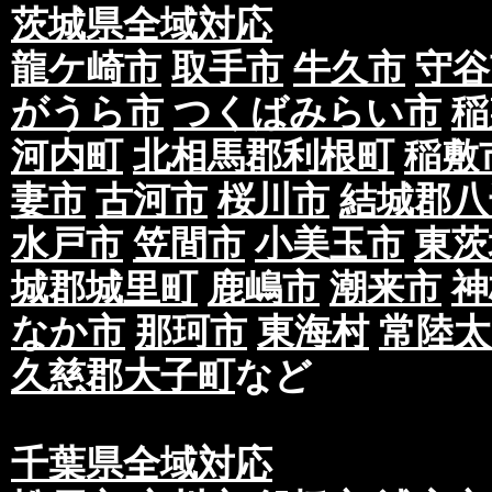
茨城県全域対応
龍ケ崎市
取手市
牛久市
守谷
がうら市
つくばみらい市
稲
河内町
北相馬郡利根町
稲敷
妻市
古河市
桜川市
結城郡八
水戸市
笠間市
小美玉市
東茨
城郡城里町
鹿嶋市
潮来市
神
なか市
那珂市
東海村
常陸太
久慈郡大子町
など
千葉県全域対応