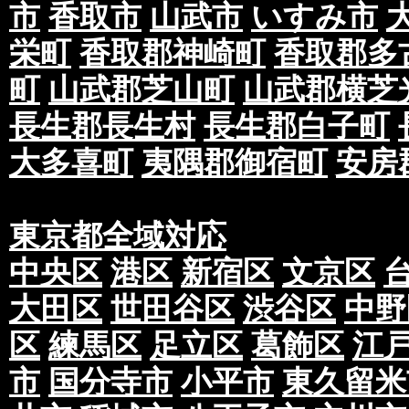
市
香取市
山武市
いすみ市
栄町
香取郡神崎町
香取郡多
町
山武郡芝山町
山武郡横芝
長生郡長生村
長生郡白子町
大多喜町
夷隅郡御宿町
安房
東京都全域対応
中央区
港区
新宿区
文京区
大田区
世田谷区
渋谷区
中野
区
練馬区
足立区
葛飾区
江
市
国分寺市
小平市
東久留米