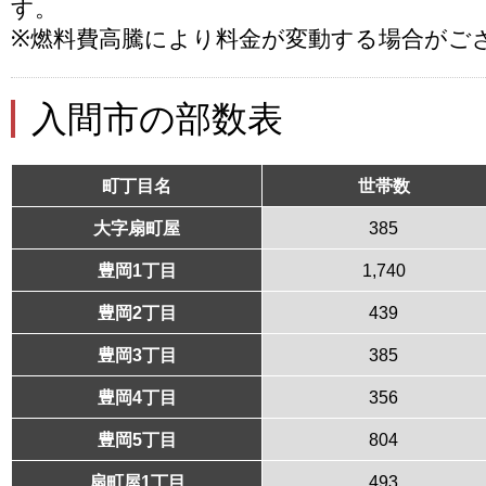
す。
※燃料費高騰により料金が変動する場合がご
入間市の部数表
町丁目名
世帯数
大字扇町屋
385
豊岡1丁目
1,740
豊岡2丁目
439
豊岡3丁目
385
豊岡4丁目
356
豊岡5丁目
804
扇町屋1丁目
493