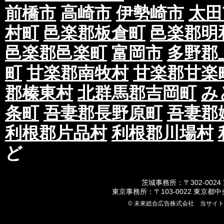
前橋市
高崎市
伊勢崎市
太田
村町
邑楽郡板倉町
邑楽郡明
邑楽郡邑楽町
富岡市
多野郡
町
甘楽郡南牧村
甘楽郡甘楽
郡榛東村
北群馬郡吉岡町
み
条町
吾妻郡長野原町
吾妻郡
利根郡片品村
利根郡川場村
ど
茨城事務所：〒302-0024
東京事務所：〒103-0022 東京都
© 未來総合広告株式会社 当サイ