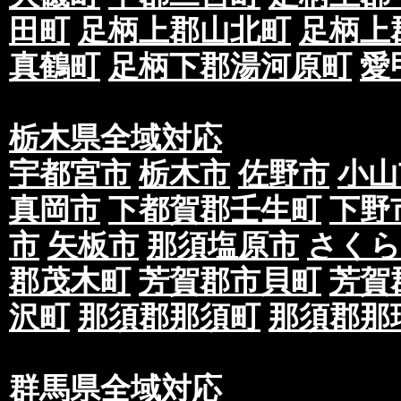
田町
足柄上郡山北町
足柄上
真鶴町
足柄下郡湯河原町
愛
栃木県全域対応
宇都宮市
栃木市
佐野市
小山
真岡市
下都賀郡壬生町
下野
市
矢板市
那須塩原市
さくら
郡茂木町
芳賀郡市貝町
芳賀
沢町
那須郡那須町
那須郡那
群馬県全域対応