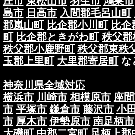
庄市
東松山市
羽生市
鴻巣市
島市
日高市
入間郡毛呂山町
郡嵐山町
比企郡小川町
比企
町
比企郡ときがわ町
秩父郡
秩父郡小鹿野町
秩父郡東秩
玉郡上里町
大里郡寄居町
な
神奈川県全域対応
横浜市
川崎市
相模原市
座間
市
平塚市
鎌倉市
藤沢市
小
市
厚木市
伊勢原市
南足柄市
大磯町
中郡二宮町
足柄上郡