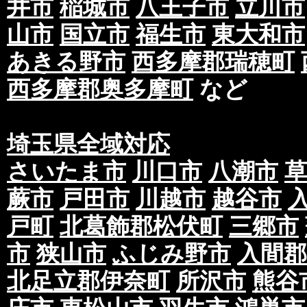
井市
稲城市
八王子市
立川市
山市
国立市
福生市
東大和市
あきる野市
西多摩郡瑞穂町
西多摩郡奥多摩町
など
埼玉県全域対応
さいたま市
川口市
八潮市
蕨市
戸田市
川越市
越谷市
戸町
北葛飾郡松伏町
三郷市
市
狭山市
ふじみ野市
入間郡
北足立郡伊奈町
所沢市
熊谷