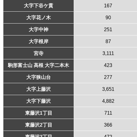
大字下谷ケ貫
167
大字花ノ木
90
大字中神
251
大字根岸
87
宮寺
3,111
駒形富士山 高根 大字二本木
423
大字狭山台
277
大字上藤沢
3,651
大字下藤沢
4,882
東藤沢1丁目
711
東藤沢2丁目
366
東藤沢3丁目
472