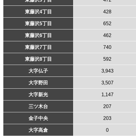
東藤沢4丁目
428
東藤沢5丁目
652
東藤沢6丁目
462
東藤沢7丁目
740
東藤沢8丁目
592
大字仏子
3,943
大字野田
3,507
大字新光
1,147
三ツ木台
207
金子中央
203
大字高倉
0