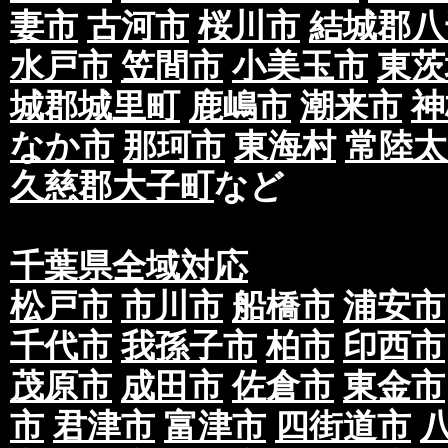
妻市
古河市
桜川市
結城郡八
水戸市
笠間市
小美玉市
東茨
城郡城里町
鹿嶋市
潮来市
神
なか市
那珂市
東海村
常陸太
久慈郡大子町
など
千葉県全域対応
松戸市
市川市
船橋市
浦安市
千代市
我孫子市
柏市
印西市
茂原市
成田市
佐倉市
東金市
市
君津市
富津市
四街道市