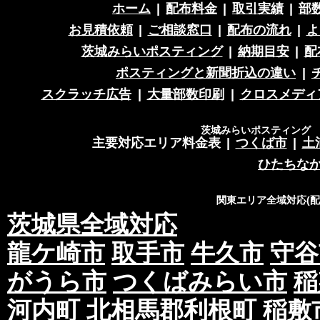
ホーム
|
配布料金
|
取引実績
|
部
お見積依頼
|
ご相談窓口
|
配布の流れ
|
よ
茨城みらいポスティング
|
納期目安
|
配
ポスティングと新聞折込の違い
|
スクラッチ広告
|
大量部数印刷
|
クロスメディ
茨城みらいポスティング 営
主要対応エリア料金表
|
つくば市
|
土
ひたちな
関東エリア全域対応(
茨城県全域対応
龍ケ崎市
取手市
牛久市
守谷
がうら市
つくばみらい市
稲
河内町
北相馬郡利根町
稲敷