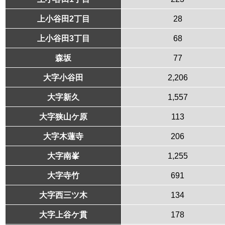
上小谷田2丁目
28
上小谷田3丁目
68
森坂
77
大字小谷田
2,206
大字新久
1,557
大字狭山ケ原
113
大字木蓮寺
206
大字南峯
1,255
大字寺竹
691
大字西三ツ木
134
大字上谷ケ貫
178