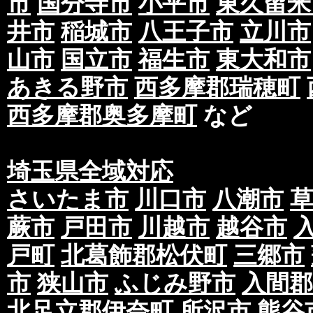
市
国分寺市
小平市
東久留米
井市
稲城市
八王子市
立川市
山市
国立市
福生市
東大和市
あきる野市
西多摩郡瑞穂町
西多摩郡奥多摩町
など
埼玉県全域対応
さいたま市
川口市
八潮市
蕨市
戸田市
川越市
越谷市
戸町
北葛飾郡松伏町
三郷市
市
狭山市
ふじみ野市
入間郡
北足立郡伊奈町
所沢市
熊谷