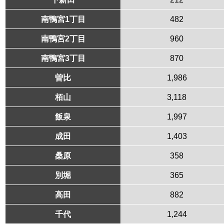
南鴨宮1丁目
482
南鴨宮2丁目
960
南鴨宮3丁目
870
曽比
1,986
栢山
3,118
飯泉
1,997
成田
1,403
桑原
358
別堀
365
高田
882
千代
1,244