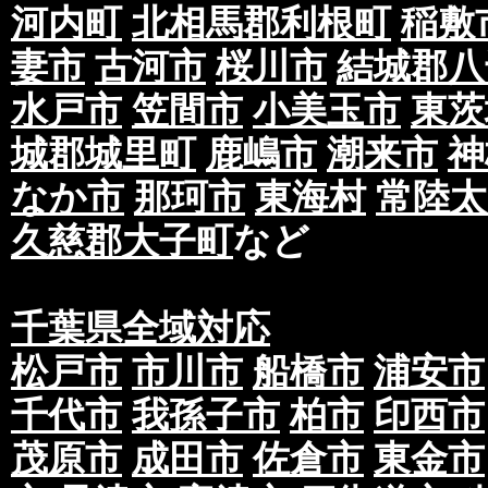
河内町
北相馬郡利根町
稲敷
妻市
古河市
桜川市
結城郡八
水戸市
笠間市
小美玉市
東茨
城郡城里町
鹿嶋市
潮来市
神
なか市
那珂市
東海村
常陸太
久慈郡大子町
など
千葉県全域対応
松戸市
市川市
船橋市
浦安市
千代市
我孫子市
柏市
印西市
茂原市
成田市
佐倉市
東金市