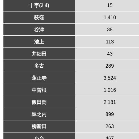
十字(2 4)
15
荻窪
1,410
谷津
38
池上
113
井細田
43
多古
289
蓮正寺
3,524
中曽根
1,016
飯田岡
2,181
堀之内
899
柳新田
263
小台
467