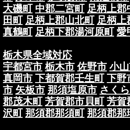
大磯町
中郡二宮町
足柄上郡
田町
足柄上郡山北町
足柄上
真鶴町
足柄下郡湯河原町
愛
栃木県全域対応
宇都宮市
栃木市
佐野市
小山
真岡市
下都賀郡壬生町
下野
市
矢板市
那須塩原市
さくら
郡茂木町
芳賀郡市貝町
芳賀
沢町
那須郡那須町
那須郡那