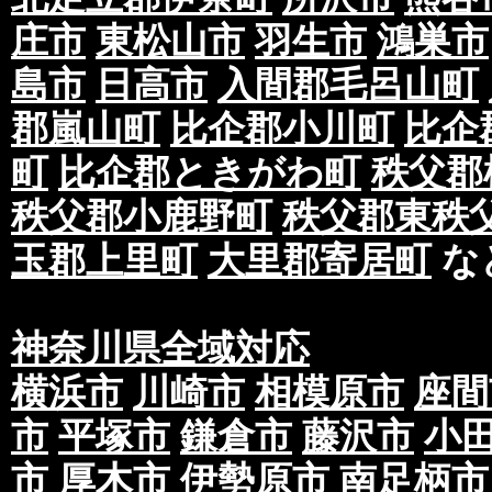
庄市
東松山市
羽生市
鴻巣市
島市
日高市
入間郡毛呂山町
郡嵐山町
比企郡小川町
比企
町
比企郡ときがわ町
秩父郡
秩父郡小鹿野町
秩父郡東秩
玉郡上里町
大里郡寄居町
な
神奈川県全域対応
横浜市
川崎市
相模原市
座間
市
平塚市
鎌倉市
藤沢市
小
市
厚木市
伊勢原市
南足柄市