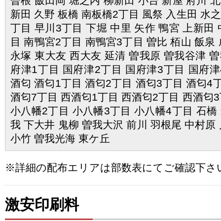
曽根 飯田岡 堀之内 柳新田 小台 新屋 府川 
新田 久野 板橋 南板橋2丁目 風祭 入生田 水之
丁目 早川3丁目 下堀 中里 矢作 鴨宮 上新田
目 南鴨宮2丁目 南鴨宮3丁目 曽比 栢山 飯泉 
永塚 東大友 西大友 延清 曽我原 曽我谷津 曽
府津1丁目 国府津2丁目 国府津3丁目 国府津
酒匂 酒匂1丁目 酒匂2丁目 酒匂3丁目 酒匂4
酒匂7丁目 西酒匂1丁目 西酒匂2丁目 西酒匂3
小八幡2丁目 小八幡3丁目 小八幡4丁目 石橋 
我 下大井 鬼柳 曽我大沢 前川 羽根尾 中村原 
小竹 曽我光海 東ケ丘
※詳細の配布エリアは部数表にてご確認下さ
激安印刷料