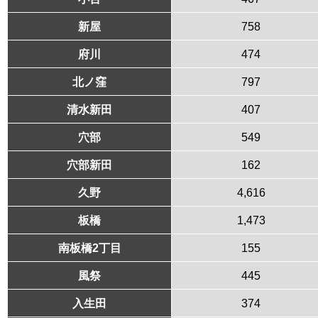
新屋
758
府川
474
北ノ窪
797
清水新田
407
穴部
549
穴部新田
162
久野
4,616
板橋
1,473
南板橋2丁目
155
風祭
445
入生田
374