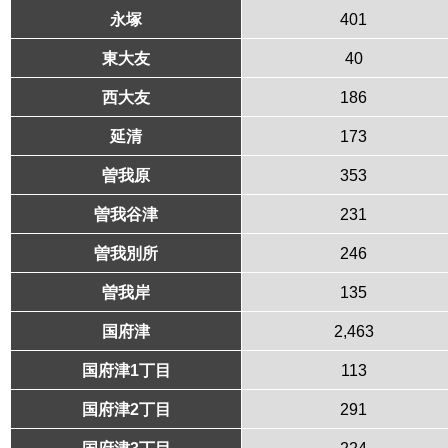
永塚
401
東大友
40
西大友
186
延清
173
曽我原
353
曽我谷津
231
曽我別所
246
曽我岸
135
国府津
2,463
国府津1丁目
113
国府津2丁目
291
国府津3丁目
224