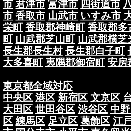
市
君津市
富津市
四街道市
市
香取市
山武市
いすみ市
栄町
香取郡神崎町
香取郡多
町
山武郡芝山町
山武郡横芝
長生郡長生村
長生郡白子町
大多喜町
夷隅郡御宿町
安房
東京都全域対応
中央区
港区
新宿区
文京区
大田区
世田谷区
渋谷区
中野
区
練馬区
足立区
葛飾区
江