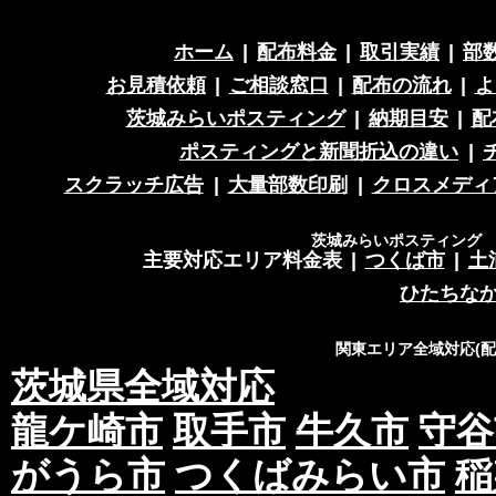
ホーム
|
配布料金
|
取引実績
|
部
お見積依頼
|
ご相談窓口
|
配布の流れ
|
よ
茨城みらいポスティング
|
納期目安
|
配
ポスティングと新聞折込の違い
|
スクラッチ広告
|
大量部数印刷
|
クロスメディ
茨城みらいポスティング 営
主要対応エリア料金表
|
つくば市
|
土
ひたちな
関東エリア全域対応(
茨城県全域対応
龍ケ崎市
取手市
牛久市
守谷
がうら市
つくばみらい市
稲