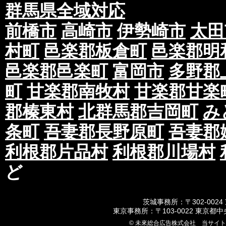
群馬県全域対応
前橋市
高崎市
伊勢崎市
太田
村町
邑楽郡板倉町
邑楽郡明
邑楽郡邑楽町
富岡市
多野郡
町
甘楽郡南牧村
甘楽郡甘楽
郡榛東村
北群馬郡吉岡町
み
条町
吾妻郡長野原町
吾妻郡
利根郡片品村
利根郡川場村
ど
茨城事務所：〒302-0024
東京事務所：〒103-0022 東京都
© 未來総合広告株式会社 当サイ