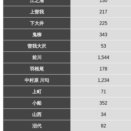
江之浦
130
上曽我
217
下大井
225
鬼柳
343
曽我大沢
53
前川
1,544
羽根尾
178
中村原 川匂
1,234
上町
71
小船
352
山西
34
沼代
82