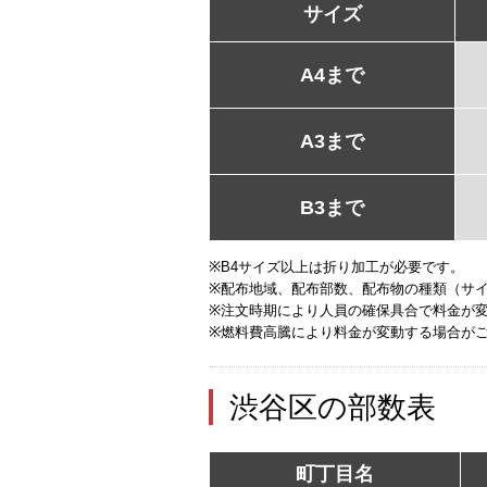
サイズ
A4まで
A3まで
B3まで
※B4サイズ以上は折り加工が必要です。
※配布地域、配布部数、配布物の種類（サ
※注文時期により人員の確保具合で料金が
※燃料費高騰により料金が変動する場合が
渋谷区の部数表
町丁目名