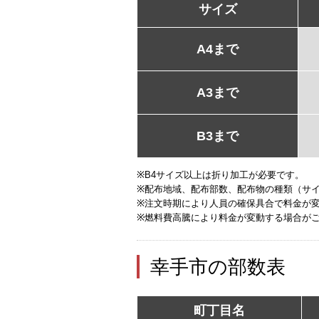
サイズ
A4まで
A3まで
B3まで
※B4サイズ以上は折り加工が必要です。
※配布地域、配布部数、配布物の種類（サ
※注文時期により人員の確保具合で料金が
※燃料費高騰により料金が変動する場合が
幸手市の部数表
町丁目名