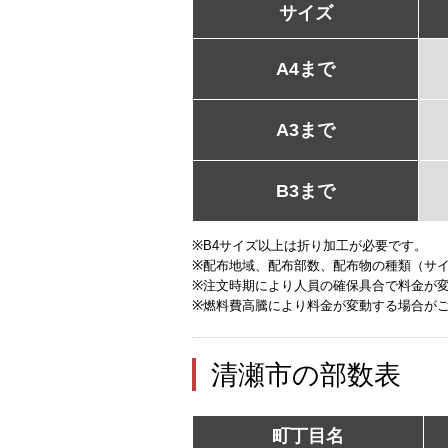
サイズ
A4まで
A3まで
B3まで
※B4サイズ以上は折り加工が必要です。
※配布地域、配布部数、配布物の種類（サ
※注文時期により人員の確保具合で料金が
※燃料費高騰により料金が変動する場合が
清瀬市の部数表
町丁目名