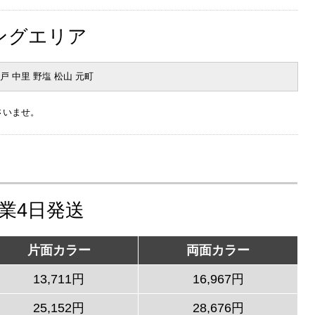
ングエリア
戸 中里 野塩 松山 元町
さいませ。
営業4日発送
片面カラー
両面カラー
13,711円
16,967円
25,152円
28,676円