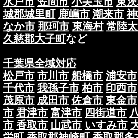
水戸市
笠間市
小美玉市
東茨
当社の役員、社員、協働者は、個人情報保護や
城郡城里町
鹿嶋市
潮来市
神
イドラインその他の関連規範を遵守します。
なか市
那珂市
東海村
常陸太
当社は、社会が要請している個人情報保護が効
久慈郡大子町
など
情報保護方針および社内規程類を継続して改善
■個人情報の取扱いに関する問い合わせお
千葉県全域対応
当社所定の窓口にて、合理的な範囲で対応いた
[お問い合わせ先]
松戸市
市川市
船橋市
浦安市
・未來総合広告株式会社
千代市
我孫子市
柏市
印西市
お問い合わせ方法：
ご相談窓口フォーム
茂原市
成田市
佐倉市
東金市
●利用規約について
第一条 ポスティングについて
市
君津市
富津市
四街道市
①配布期間について、お約束の期日までに配布
市
香取市
山武市
いすみ市
ただきますが、悪天候、災害、積雪、その他配
栄町
香取郡神崎町
香取郡多