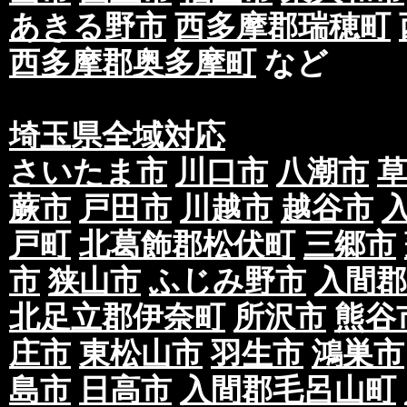
ても配布されない場合がございますので予めご
あきる野市
西多摩郡瑞穂町
④実際の配布可能枚数が部数表の配布可能枚数
余剰分を配布させていただきます。
西多摩郡奥多摩町
など
⑤当社、実績のご案内としてお客様からいただ
社運営ブログなどで掲載させていただく場合が
埼玉県全域対応
記事、表記の削除をご希望のお客様はお手数で
いたします。速やかにお客様のご指示通りに削
さいたま市
川口市
八潮市
第二条 印刷・印刷物納品について
蕨市
戸田市
川越市
越谷市
①データ入稿(予めご案内を行っているご入稿期
戸町
北葛飾郡松伏町
三郷市
(ai,eps,pdf以外の形式での入稿やサイズの
市
狭山市
ふじみ野市
入間郡
か支給されない場合を含む)による入稿の遅れ
場合のご納品の遅れがあった場合には、別途費
北足立郡伊奈町
所沢市
熊谷
す。
庄市
東松山市
羽生市
鴻巣市
また、本来の配布開始日及び、期間が遅延する
は、再入稿及びご納品の遅延日数に合わせて再
島市
日高市
入間郡毛呂山町
なお、初期の日程や別の日程での配布を希望さ