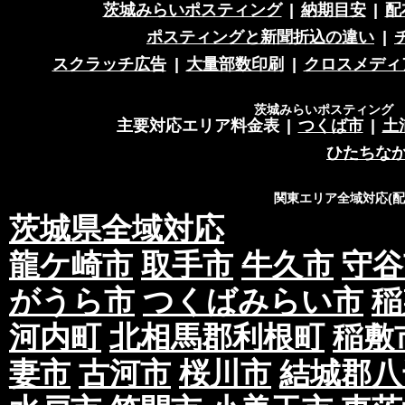
収集した個人情報は、法令に基づく命令などを
茨城みらいポスティング
|
納期目安
|
配
意を得ることなく第三者に提供することはあり
ポスティングと新聞折込の違い
|
収集した個人情報を、第三者に預ける(預託する
スクラッチ広告
|
大量部数印刷
|
クロスメディ
護の水準を備える者を選び、また、契約等によ
た上で、指導・管理を実施し、適切に取り扱い
茨城みらいポスティング 営
主要対応エリア料金表
|
つくば市
|
土
3.開示、訂正、利用停止等の求めに応じる
ひたちな
当社が保有する個人情報については、合理的な
関東エリア全域対応(
す。
茨城県全域対応
個人情報の滅失、き損、漏えいおよび不正アク
龍ケ崎市
取手市
牛久市
守谷
正。
当社は、お客様の個人情報を厳格に管理し、滅
がうら市
つくばみらい市
稲
セスなどのあらゆる危険性に対して予防策を実
河内町
北相馬郡利根町
稲敷
適切な個人情報の取扱いと運用に関する具体的
ます。
妻市
古河市
桜川市
結城郡八
4.個人情報に関する法令およびその他の規