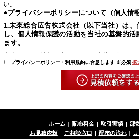
い。
●プライバシーポリシーについて（個人情
1.未來総合広告株式会社（以下当社）は
し、個人情報保護の活動を当社の基盤的活
ます。
当社は、個人情報保護の取組みを真摯に実行す
プライバシーポリシー・利用規約に合意します ※必須
拡
認識し、以下の通り個人情報保護方針を定め、
し、徹底を図ります。
2.個人情報の適切な収集、利用、提供、預
お客様の個人情報の収集にあたっては、本人又
恐れがある場合などを除き、本人に対して利用
ただいた上で収集します。
ホーム
|
配布料金
|
取引実績
|
部
収集した個人情報はその目的以外に利用せず、
り扱います。
お見積依頼
|
ご相談窓口
|
配布の流れ
|
よ