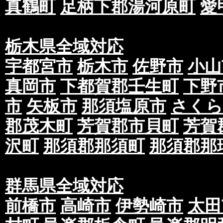
真鶴町
足柄下郡湯河原町
愛
オーバープリントの設定になるため、レイヤー
ストなどが透ける場合があります。K（ブラック
１％でも色を加えることで透過を避けることが
栃木県全域対応
制作する場合は、お客様の自己責任でご対応下
宇都宮市
栃木市
佐野市
小山
⑦著作権に関して画像やテキストはお客様で著
真岡市
下都賀郡壬生町
下野
可を受けているものをご支給下さい。※万が一
生した場合、当社は一切の責任を負いかねます
市
矢板市
那須塩原市
さくら
第三条 広告規制について
郡茂木町
芳賀郡市貝町
芳賀
①当社のポスティング配布は紙面の内容に一定
沢町
那須郡那須町
那須郡那
ご入稿・ご納品前に広告審査を行わせていただ
た場合には紙面の内容を修正の上、再入稿・再
予め印刷前のデータ、またはチラシをスキャン
群馬県全域対応
撮影した画像など広告内容がわかるものを予め
前橋市
高崎市
伊勢崎市
太田
広告審査が長引いた場合、配布期間に遅れが生