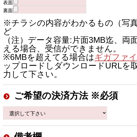
表面
裏面
※チラシの内容がわかるもの（写
ど
（注）データ容量:片面3MB迄、両
える場合、受信ができません。
※6MBを超えてる場合は
ギガファイ
ップロードしダウンロードURLを
力して下さい。
ご希望の決済方法 ※必須
備考欄