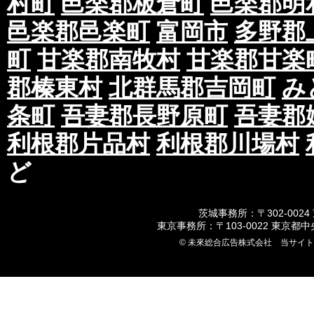
村町
邑楽郡板倉町
邑楽郡明
第四条 ご対応に関して
邑楽郡邑楽町
富岡市
多野郡
①お客様からのお問い合わせにつきましては、
町
甘楽郡南牧村
甘楽郡甘楽
応となります。
ご要望やご意見等につきましては社内にて協議
郡榛東村
北群馬郡吉岡町
み
ご連絡させていただきます。
条町
吾妻郡長野原町
吾妻郡
なお、いかなる場合におきましても当社スタッ
情報はお伝えいたしかねます。
利根郡片品村
利根郡川場村
第五条 ご利用の制限に関して
ど
①過去においてポスティング会社及び、関係会
レームを行なった履歴がある法人または個人。
茨城事務所：〒302-0024
東京事務所：〒103-0022 東京都
②ポスティングチラシが法令及び公序良俗に反
© 未來総合広告株式会社 当サイ
③反社会的勢力の構成員及び関係者、言動及び
れる法人または個人。
④当社及び関連他社を、偽計あるいは威力を用
ることにより、当社の信用を毀損、又は業務を