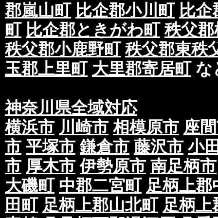
郡嵐山町
比企郡小川町
比企
生する場合がございます。
町
比企郡ときがわ町
秩父郡
ただし、日程的に不可能な場合もございますの
を理由としたキャンセルはキャンセル料が発生
秩父郡小鹿野町
秩父郡東秩
②印刷データはai、eps(※確認用PDFファイル
玉郡上里町
大里郡寄居町
な
データ入稿をお願いいたします。完全データ入
タの間違いや印刷のズレ等に関しましては当社
で予めご了承下さい。※当社が版下を制作して
神奈川県全域対応
③ご入稿後の再入稿は出来ませんのでご注意下
正による再入稿を除く。)
横浜市
川崎市
相模原市
座間
④提携している印刷会社によって多少色味が変
市
平塚市
鎌倉市
藤沢市
小
に対しての再印刷等のご対応はいたしかねます
市
厚木市
伊勢原市
南足柄市
⑤お客様からいただいた印刷データは当社では
で予めご了承下さい。
大磯町
中郡二宮町
足柄上郡
⑥スミ(K)100％オブジェクト使用に関してスミ
田町
足柄上郡山北町
足柄上
に使用するのに適した設定となります。ただし
クトとK（ブラック）100%のオブジェクトが