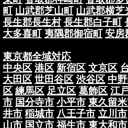
高い事象、配布スタッフの安全の確保ができな
町
山武郡芝山町
山武郡横芝
は、期間を延長させていただく可能性もござい
い。
長生郡長生村
長生郡白子町
また、業務の性質上、多少期間内より前後する
大多喜町
夷隅郡御宿町
安房
く場合がございます。
当社発行の見積書・注文書に記載している配布
布部数を配布を行なうという内容です。
東京都全域対応
仮に1ヶ月間でご依頼があった場合、前半や後
ございます。
中央区
港区
新宿区
文京区
このように期間内でバランスよく配布を行なう
大田区
世田谷区
渋谷区
中野
場合もございますので予めご了承下さい。
区
練馬区
足立区
葛飾区
江
②配布実施後、「反響がなかった」等の反響に
お問い合わせに関して、お受けできませんので
市
国分寺市
小平市
東久留米
配布の証明は、配布報告書になりますので予め
井市
稲城市
八王子市
立川市
③配布エリアについて、現場の状況により、部
は誤差が生じる場合がございます。そのため、
山市
国立市
福生市
東大和市