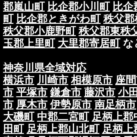
郡嵐山町
比企郡小川町
比企
生する場合がございます。
町
比企郡ときがわ町
秩父郡
ただし、日程的に不可能な場合もございますの
を理由としたキャンセルはキャンセル料が発生
秩父郡小鹿野町
秩父郡東秩
②印刷データはai、eps(※確認用PDFファイル
玉郡上里町
大里郡寄居町
な
データ入稿をお願いいたします。完全データ入
タの間違いや印刷のズレ等に関しましては当社
で予めご了承下さい。※当社が版下を制作して
神奈川県全域対応
③ご入稿後の再入稿は出来ませんのでご注意下
正による再入稿を除く。)
横浜市
川崎市
相模原市
座間
④提携している印刷会社によって多少色味が変
市
平塚市
鎌倉市
藤沢市
小
に対しての再印刷等のご対応はいたしかねます
市
厚木市
伊勢原市
南足柄市
⑤お客様からいただいた印刷データは当社では
で予めご了承下さい。
大磯町
中郡二宮町
足柄上郡
⑥スミ(K)100％オブジェクト使用に関してスミ
田町
足柄上郡山北町
足柄上
に使用するのに適した設定となります。ただし
クトとK（ブラック）100%のオブジェクトが