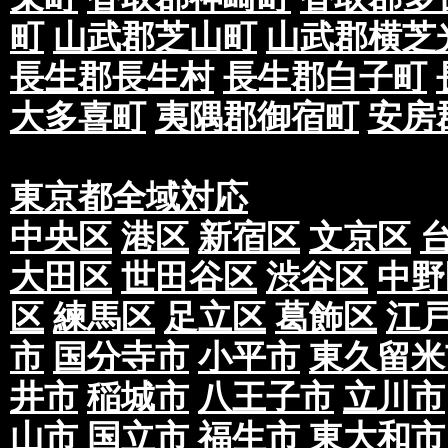
高い事象、配布スタッフの安全の確保ができな
町
山武郡芝山町
山武郡横芝
は、期間を延長させていただく可能性もござい
い。
長生郡長生村
長生郡白子町
また、業務の性質上、多少期間内より前後する
大多喜町
夷隅郡御宿町
安房
く場合がございます。
当社発行の見積書・注文書に記載している配布
布部数を配布を行なうという内容です。
東京都全域対応
仮に1ヶ月間でご依頼があった場合、前半や後
ございます。
中央区
港区
新宿区
文京区
このように期間内でバランスよく配布を行なう
大田区
世田谷区
渋谷区
中野
場合もございますので予めご了承下さい。
区
練馬区
足立区
葛飾区
江
②配布実施後、「反響がなかった」等の反響に
お問い合わせに関して、お受けできませんので
市
国分寺市
小平市
東久留米
配布の証明は、配布報告書になりますので予め
井市
稲城市
八王子市
立川市
③配布エリアについて、現場の状況により、部
は誤差が生じる場合がございます。そのため、
山市
国立市
福生市
東大和市