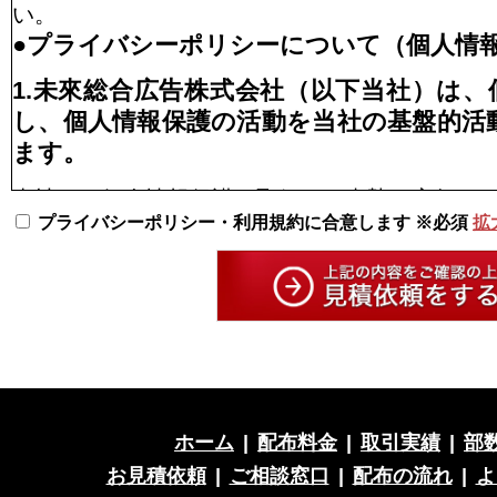
い。
●プライバシーポリシーについて（個人情
1.未來総合広告株式会社（以下当社）は
し、個人情報保護の活動を当社の基盤的活
ます。
当社は、個人情報保護の取組みを真摯に実行す
プライバシーポリシー・利用規約に合意します ※必須
拡
認識し、以下の通り個人情報保護方針を定め、
し、徹底を図ります。
2.個人情報の適切な収集、利用、提供、預
お客様の個人情報の収集にあたっては、本人又
恐れがある場合などを除き、本人に対して利用
ただいた上で収集します。
ホーム
|
配布料金
|
取引実績
|
部
収集した個人情報はその目的以外に利用せず、
り扱います。
お見積依頼
|
ご相談窓口
|
配布の流れ
|
よ