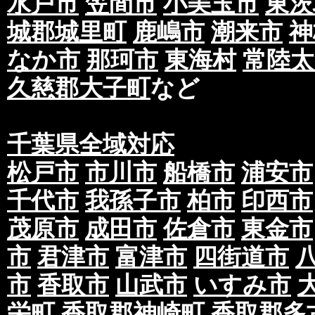
水戸市
笠間市
小美玉市
東茨
当社の役員、社員、協働者は、個人情報保護や
城郡城里町
鹿嶋市
潮来市
神
イドラインその他の関連規範を遵守します。
なか市
那珂市
東海村
常陸太
当社は、社会が要請している個人情報保護が効
久慈郡大子町
など
情報保護方針および社内規程類を継続して改善
■個人情報の取扱いに関する問い合わせお
千葉県全域対応
当社所定の窓口にて、合理的な範囲で対応いた
[お問い合わせ先]
松戸市
市川市
船橋市
浦安市
・未來総合広告株式会社
千代市
我孫子市
柏市
印西市
お問い合わせ方法：
ご相談窓口フォーム
茂原市
成田市
佐倉市
東金市
●利用規約について
第一条 ポスティングについて
市
君津市
富津市
四街道市
①配布期間について、お約束の期日までに配布
市
香取市
山武市
いすみ市
ただきますが、悪天候、災害、積雪、その他配
栄町
香取郡神崎町
香取郡多