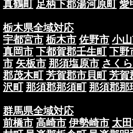
真鶴町
足柄下郡湯河原町
愛
オーバープリントの設定になるため、レイヤー
ストなどが透ける場合があります。K（ブラック
１％でも色を加えることで透過を避けることが
栃木県全域対応
制作する場合は、お客様の自己責任でご対応下
宇都宮市
栃木市
佐野市
小山
⑦著作権に関して画像やテキストはお客様で著
真岡市
下都賀郡壬生町
下野
可を受けているものをご支給下さい。※万が一
生した場合、当社は一切の責任を負いかねます
市
矢板市
那須塩原市
さくら
第三条 広告規制について
郡茂木町
芳賀郡市貝町
芳賀
①当社のポスティング配布は紙面の内容に一定
沢町
那須郡那須町
那須郡那
ご入稿・ご納品前に広告審査を行わせていただ
た場合には紙面の内容を修正の上、再入稿・再
予め印刷前のデータ、またはチラシをスキャン
群馬県全域対応
撮影した画像など広告内容がわかるものを予め
前橋市
高崎市
伊勢崎市
太田
広告審査が長引いた場合、配布期間に遅れが生