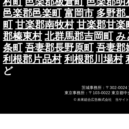
村町
邑楽郡板倉町
邑楽郡明
第四条 ご対応に関して
邑楽郡邑楽町
富岡市
多野郡
①お客様からのお問い合わせにつきましては、
町
甘楽郡南牧村
甘楽郡甘楽
応となります。
ご要望やご意見等につきましては社内にて協議
郡榛東村
北群馬郡吉岡町
み
ご連絡させていただきます。
条町
吾妻郡長野原町
吾妻郡
なお、いかなる場合におきましても当社スタッ
情報はお伝えいたしかねます。
利根郡片品村
利根郡川場村
第五条 ご利用の制限に関して
ど
①過去においてポスティング会社及び、関係会
レームを行なった履歴がある法人または個人。
茨城事務所：〒302-0024
東京事務所：〒103-0022 東京都
②ポスティングチラシが法令及び公序良俗に反
© 未來総合広告株式会社 当サイ
③反社会的勢力の構成員及び関係者、言動及び
れる法人または個人。
④当社及び関連他社を、偽計あるいは威力を用
ることにより、当社の信用を毀損、又は業務を