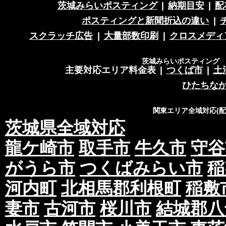
収集した個人情報は、法令に基づく命令などを
茨城みらいポスティング
|
納期目安
|
配
意を得ることなく第三者に提供することはあり
ポスティングと新聞折込の違い
|
収集した個人情報を、第三者に預ける(預託する
スクラッチ広告
|
大量部数印刷
|
クロスメディ
護の水準を備える者を選び、また、契約等によ
た上で、指導・管理を実施し、適切に取り扱い
茨城みらいポスティング 営
主要対応エリア料金表
|
つくば市
|
土
3.開示、訂正、利用停止等の求めに応じる
ひたちな
当社が保有する個人情報については、合理的な
関東エリア全域対応(
す。
茨城県全域対応
個人情報の滅失、き損、漏えいおよび不正アク
龍ケ崎市
取手市
牛久市
守谷
正。
当社は、お客様の個人情報を厳格に管理し、滅
がうら市
つくばみらい市
稲
セスなどのあらゆる危険性に対して予防策を実
河内町
北相馬郡利根町
稲敷
適切な個人情報の取扱いと運用に関する具体的
ます。
妻市
古河市
桜川市
結城郡八
4.個人情報に関する法令およびその他の規