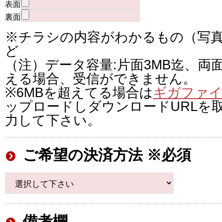
表面
裏面
※チラシの内容がわかるもの（写
ど
（注）データ容量:片面3MB迄、両
える場合、受信ができません。
※6MBを超えてる場合は
ギガファイ
ップロードしダウンロードURLを
力して下さい。
ご希望の決済方法 ※必須
備考欄