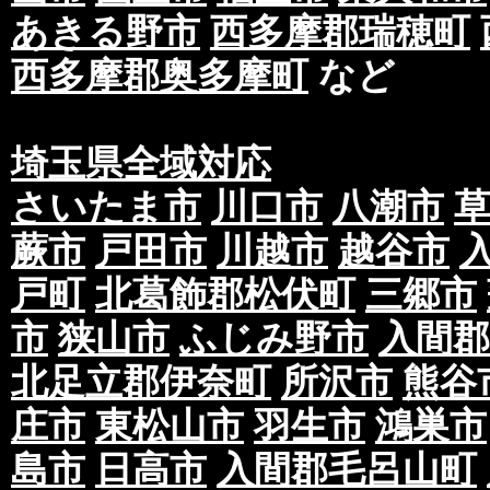
ても配布されない場合がございますので予めご
あきる野市
西多摩郡瑞穂町
④実際の配布可能枚数が部数表の配布可能枚数
余剰分を配布させていただきます。
西多摩郡奥多摩町
など
⑤当社、実績のご案内としてお客様からいただ
社運営ブログなどで掲載させていただく場合が
埼玉県全域対応
記事、表記の削除をご希望のお客様はお手数で
いたします。速やかにお客様のご指示通りに削
さいたま市
川口市
八潮市
第二条 印刷・印刷物納品について
蕨市
戸田市
川越市
越谷市
①データ入稿(予めご案内を行っているご入稿期
戸町
北葛飾郡松伏町
三郷市
(ai,eps,pdf以外の形式での入稿やサイズの
市
狭山市
ふじみ野市
入間郡
か支給されない場合を含む)による入稿の遅れ
場合のご納品の遅れがあった場合には、別途費
北足立郡伊奈町
所沢市
熊谷
す。
庄市
東松山市
羽生市
鴻巣市
また、本来の配布開始日及び、期間が遅延する
は、再入稿及びご納品の遅延日数に合わせて再
島市
日高市
入間郡毛呂山町
なお、初期の日程や別の日程での配布を希望さ