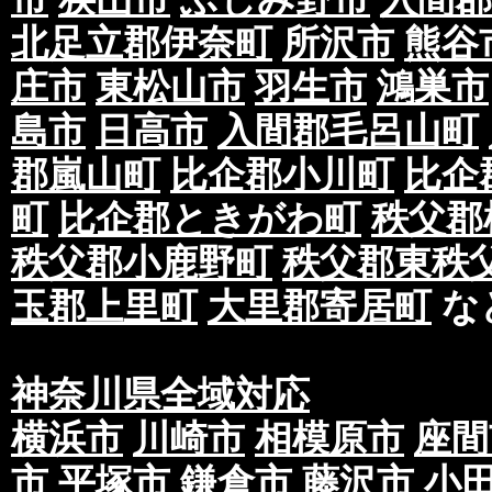
北足立郡伊奈町
所沢市
熊谷
庄市
東松山市
羽生市
鴻巣市
島市
日高市
入間郡毛呂山町
郡嵐山町
比企郡小川町
比企
町
比企郡ときがわ町
秩父郡
秩父郡小鹿野町
秩父郡東秩
玉郡上里町
大里郡寄居町
な
神奈川県全域対応
横浜市
川崎市
相模原市
座間
市
平塚市
鎌倉市
藤沢市
小