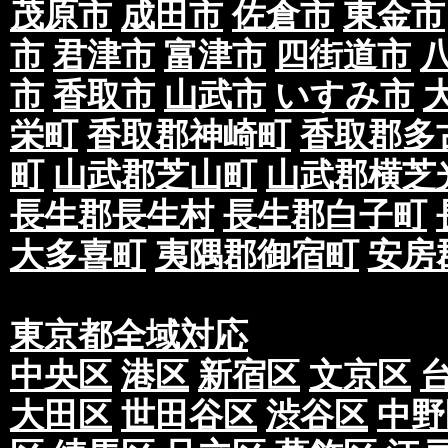
茂原市
成田市
佐倉市
東金市
市
君津市
富津市
四街道市
市
香取市
山武市
いすみ市
栄町
香取郡神崎町
香取郡多
町
山武郡芝山町
山武郡横芝
長生郡長生村
長生郡白子町
大多喜町
夷隅郡御宿町
安房
東京都全域対応
中央区
港区
新宿区
文京区
大田区
世田谷区
渋谷区
中野