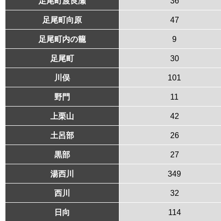
足尾町渡良瀬
36
足尾町向原
47
足尾町内の籠
9
足尾町
30
川俣
101
野門
11
上栗山
42
土呂部
26
黒部
27
湯西川
349
西川
32
日向
114