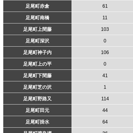
足尾町赤倉
61
足尾町南橋
11
足尾町上間藤
103
足尾町深沢
0
足尾町神子内
106
足尾町上の平
0
足尾町下間藤
41
足尾町芝の沢
1
足尾町野路又
114
足尾町田元
44
足尾町掛水
64