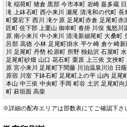
滝 稲荷町 猪倉 黒部 今市本町 岩崎 嘉多蔵 
滝 上鉢石町 西小来川 瀬尾 清滝和の代町 長畑
町愛宕下 西川 滝ケ原 足尾町赤倉 足尾町赤沢
匠町 佐下部 上栗山 御幸町 沓掛 川俣 鬼怒川
原 南小来川 中小来川 清滝新細尾町 大桑町 矢
呂部 高徳 小林 足尾町掛水 平ケ崎 倉ケ崎新
川 足尾町 丹勢 松原町 所野 独鈷沢 石屋町 
足尾町砂畑 山口 花石町 栗原 上三依 文挾町 
原 宮小来川 足尾町下間藤 川治温泉川治 日蔭
原宿 川室 下鉢石町 足尾町上の平 山内 足尾
本山 中三依 中央町 手岡 町谷 土沢 足尾町向
町 萩垣面 高柴
※詳細の配布エリアは部数表にてご確認下さ