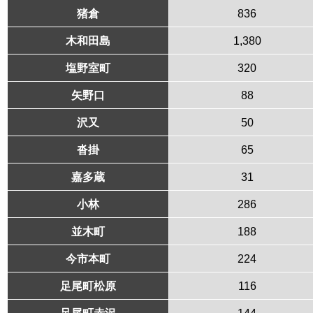
猪倉
836
木和田島
1,380
塩野室町
320
矢野口
88
沢又
50
沓掛
65
嘉多蔵
31
小林
286
並木町
188
今市本町
224
足尾町松原
116
足尾町赤沢
144