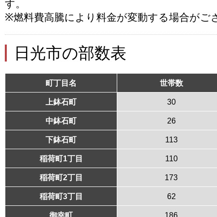
す。
※燃料費高騰により料金が変動する場合がご
日光市の部数表
町丁目名
世帯数
上鉢石町
30
中鉢石町
26
下鉢石町
113
稲荷町1丁目
110
稲荷町2丁目
173
稲荷町3丁目
62
御幸町
186