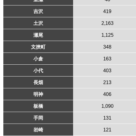
吉沢
419
土沢
2,163
瀬尾
1,125
文挾町
348
小倉
163
小代
403
長畑
213
明神
406
板橋
1,090
手岡
131
岩崎
121