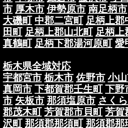
市
厚木市
伊勢原市
南足柄市
大磯町
中郡二宮町
足柄上郡
田町
足柄上郡山北町
足柄上
真鶴町
足柄下郡湯河原町
愛
栃木県全域対応
宇都宮市
栃木市
佐野市
小山
真岡市
下都賀郡壬生町
下野
市
矢板市
那須塩原市
さくら
郡茂木町
芳賀郡市貝町
芳賀
沢町
那須郡那須町
那須郡那