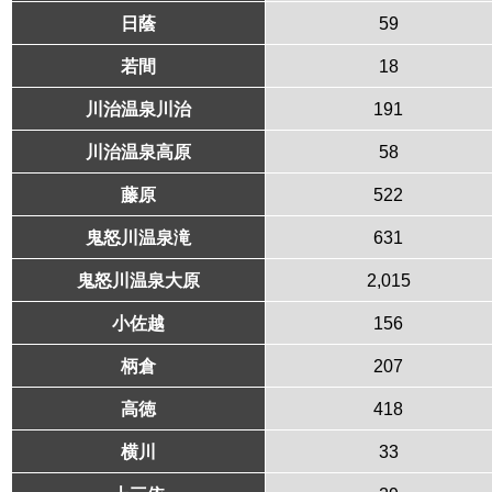
日蔭
59
若間
18
川治温泉川治
191
川治温泉高原
58
藤原
522
鬼怒川温泉滝
631
鬼怒川温泉大原
2,015
小佐越
156
柄倉
207
高徳
418
横川
33