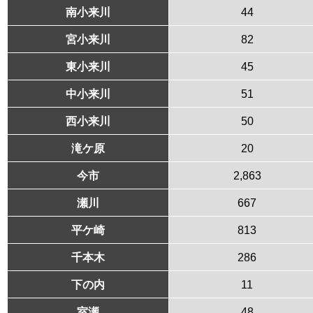
南小来川
44
宮小来川
82
東小来川
45
中小来川
51
西小来川
50
滝ケ原
20
今市
2,863
瀬川
667
平ケ崎
813
千本木
286
下の内
11
室瀬
48