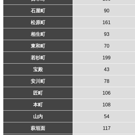
石屋町
90
松原町
161
相生町
93
東和町
70
若杉町
199
宝殿
43
安川町
78
匠町
106
本町
108
山内
54
萩垣面
117