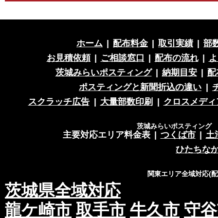
ホーム
|
配布料金
|
取引実績
|
部
お見積依頼
|
ご相談窓口
|
配布の流れ
|
よ
茨城みらいポスティング
|
納期目安
|
配
ポスティングと新聞折込の違い
|
スクラッチ広告
|
大量部数印刷
|
クロスメディ
茨城みらいポスティング 営
主要対応エリア料金表
|
つくば市
|
土
ひたちな
関東エリア全域対応(
茨城県全域対応
龍ケ崎市
取手市
牛久市
守谷