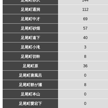
足尾町通洞
112
足尾町中才
69
足尾町砂畑
57
足尾町遠下
40
足尾町小滝
3
足尾町切幹
8
足尾町原
36
足尾町唐風呂
0
足尾町餅が瀬
8
足尾町本山
0
足尾町愛宕下
0