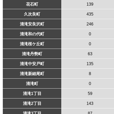
花石町
139
久次良町
435
清滝安良沢町
246
清滝和の代町
0
清滝桜ケ丘町
0
清滝丹勢町
63
清滝中安戸町
135
清滝新細尾町
8
清滝町
0
清滝1丁目
59
清滝2丁目
143
清滝3丁目
87