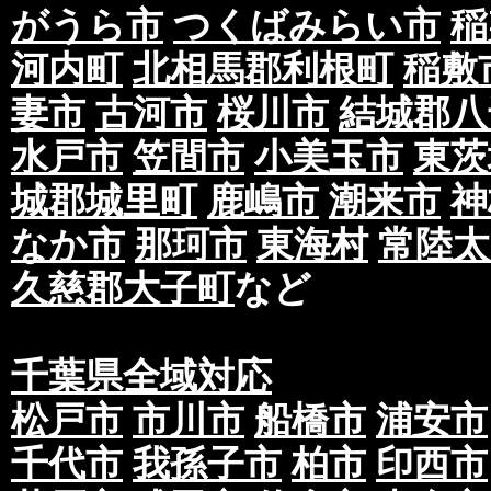
がうら市
つくばみらい市
稲
河内町
北相馬郡利根町
稲敷
妻市
古河市
桜川市
結城郡八
水戸市
笠間市
小美玉市
東茨
城郡城里町
鹿嶋市
潮来市
神
なか市
那珂市
東海村
常陸太
久慈郡大子町
など
千葉県全域対応
松戸市
市川市
船橋市
浦安市
千代市
我孫子市
柏市
印西市