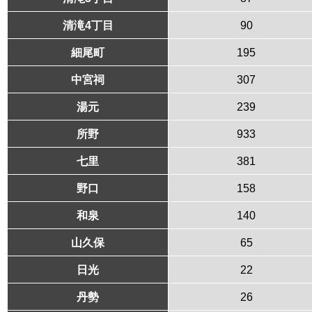
清滝4丁目
90
細尾町
195
中宮祠
307
湯元
239
所野
933
七里
381
野口
158
和泉
140
山久保
65
日光
22
丹勢
26