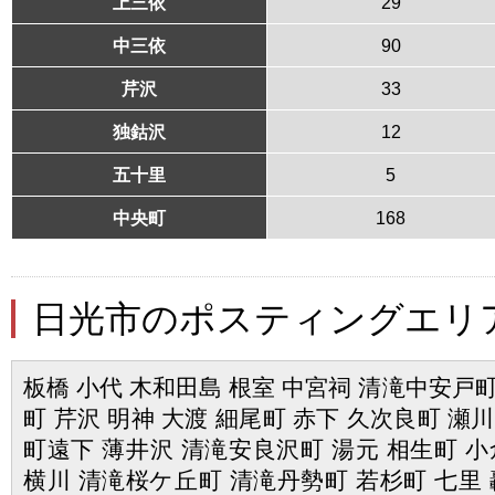
上三依
29
中三依
90
芹沢
33
独鈷沢
12
五十里
5
中央町
168
日光市のポスティングエリ
板橋 小代 木和田島 根室 中宮祠 清滝中安戸町
町 芹沢 明神 大渡 細尾町 赤下 久次良町 瀬
町遠下 薄井沢 清滝安良沢町 湯元 相生町 小
横川 清滝桜ケ丘町 清滝丹勢町 若杉町 七里 