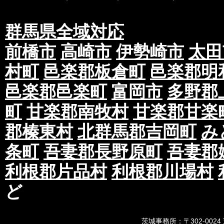
群馬県全域対応
前橋市
高崎市
伊勢崎市
太田
村町
邑楽郡板倉町
邑楽郡明
邑楽郡邑楽町
富岡市
多野郡
町
甘楽郡南牧村
甘楽郡甘楽
郡榛東村
北群馬郡吉岡町
み
条町
吾妻郡長野原町
吾妻郡
利根郡片品村
利根郡川場村
ど
茨城事務所：〒302-0024