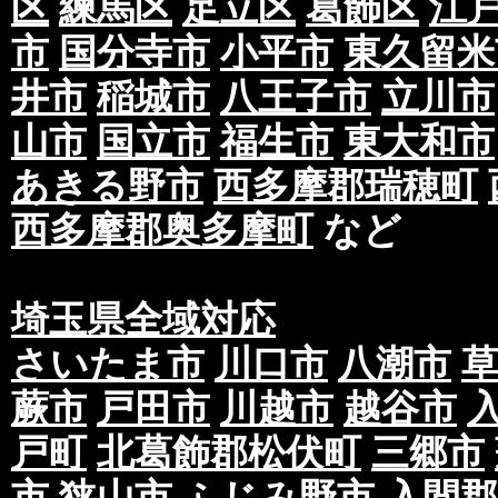
区
練馬区
足立区
葛飾区
江
市
国分寺市
小平市
東久留米
井市
稲城市
八王子市
立川市
山市
国立市
福生市
東大和市
あきる野市
西多摩郡瑞穂町
西多摩郡奥多摩町
など
埼玉県全域対応
さいたま市
川口市
八潮市
蕨市
戸田市
川越市
越谷市
戸町
北葛飾郡松伏町
三郷市
市
狭山市
ふじみ野市
入間郡