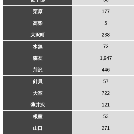
栗原
177
高柴
5
大沢町
238
水無
72
森友
1,947
荊沢
446
針貝
57
大室
722
薄井沢
121
根室
53
山口
271