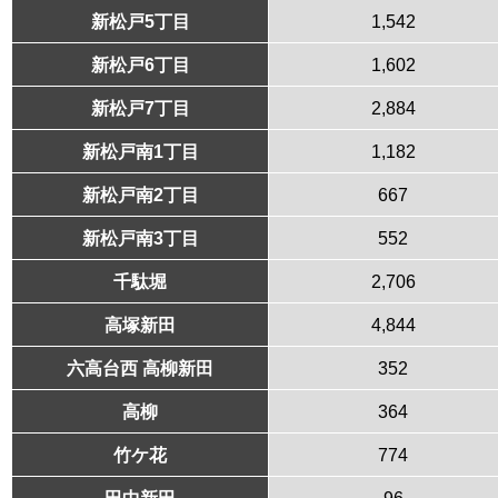
新松戸5丁目
1,542
新松戸6丁目
1,602
新松戸7丁目
2,884
新松戸南1丁目
1,182
新松戸南2丁目
667
新松戸南3丁目
552
千駄堀
2,706
高塚新田
4,844
六高台西 高柳新田
352
高柳
364
竹ケ花
774
田中新田
96