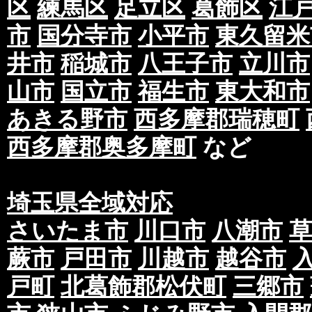
区
練馬区
足立区
葛飾区
江
市
国分寺市
小平市
東久留米
井市
稲城市
八王子市
立川市
山市
国立市
福生市
東大和市
あきる野市
西多摩郡瑞穂町
西多摩郡奥多摩町
など
埼玉県全域対応
さいたま市
川口市
八潮市
蕨市
戸田市
川越市
越谷市
戸町
北葛飾郡松伏町
三郷市