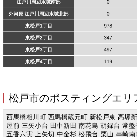
江戸川周辺水域南部
0
外河原 江戸川周辺水域北部
0
東松戸1丁目
978
東松戸2丁目
347
東松戸3丁目
497
東松戸4丁目
119
松戸市のポスティングエリ
西馬橋相川町 西馬橋蔵元町 新松戸東 高塚新
屋前 三矢小台 田中新田 南花島 胡録台 常盤
五香六実 上矢切 中金杉 松飛台 栗山 串崎南