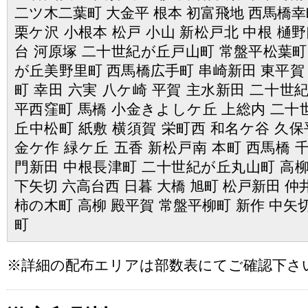
二ツ木二葉町 大金平 根本 初富飛地 西馬橋幸町
栗ケ沢 小根本 松戸 小山 新松戸北 中根 樋野
台 河原塚 二十世紀が丘戸山町 常盤平松葉町
が丘美野里町 西馬橋広手町 串崎新田 東平賀 
町 幸田 六実 八ケ崎 平賀 主水新田 二十世
平西窪町 馬橋 小金きよしケ丘 上総内 二十
丘中松町 紙敷 横須賀 栄町西 和名ケ谷 久保
金ケ作 緑ケ丘 五香 新松戸南 本町 西馬橋 
門新田 中根長津町 二十世紀が丘丸山町 高柳
下矢切 六高台西 日暮 大橋 旭町 松戸新田 仲
柿の木町 高柳 殿平賀 常盤平柳町 新作 中矢
町
※詳細の配布エリアは部数表にてご確認下さ