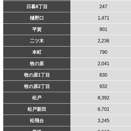
日暮8丁目
247
樋野口
1,471
平賀
901
二ツ木
2,236
本町
790
牧の原
2,041
牧の原1丁目
830
牧の原2丁目
932
松戸
8,392
松戸新田
6,701
松飛台
3,245