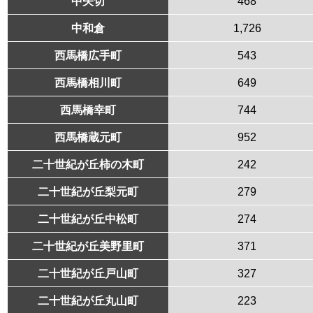
中矢切
468
中和倉
1,726
西馬橋広手町
543
西馬橋相川町
649
西馬橋幸町
744
西馬橋蔵元町
952
二十世紀が丘柿の木町
242
二十世紀が丘梨元町
279
二十世紀が丘中松町
274
二十世紀が丘美野里町
371
二十世紀が丘戸山町
327
二十世紀が丘丸山町
223