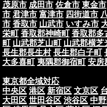
茂原市
成田市
佐倉市
東金市
市
君津市
富津市
四街道市
市
香取市
山武市
いすみ市
栄町
香取郡神崎町
香取郡多
町
山武郡芝山町
山武郡横芝
長生郡長生村
長生郡白子町
大多喜町
夷隅郡御宿町
安房
東京都全域対応
中央区
港区
新宿区
文京区
大田区
世田谷区
渋谷区
中野