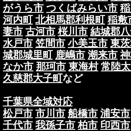
がうら市
つくばみらい市
稲
河内町
北相馬郡利根町
稲敷
妻市
古河市
桜川市
結城郡八
水戸市
笠間市
小美玉市
東茨
城郡城里町
鹿嶋市
潮来市
神
なか市
那珂市
東海村
常陸太
久慈郡大子町
など
千葉県全域対応
松戸市
市川市
船橋市
浦安市
千代市
我孫子市
柏市
印西市