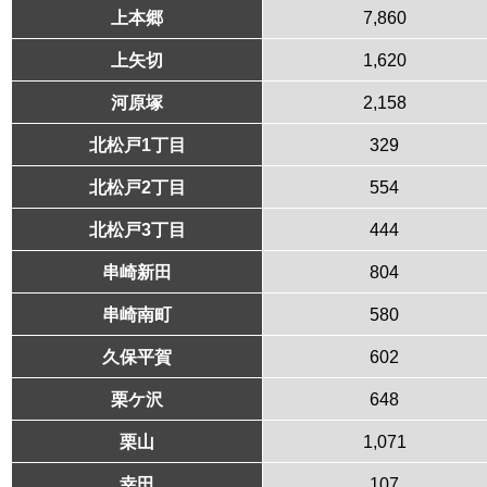
上本郷
7,860
上矢切
1,620
河原塚
2,158
北松戸1丁目
329
北松戸2丁目
554
北松戸3丁目
444
串崎新田
804
串崎南町
580
久保平賀
602
栗ケ沢
648
栗山
1,071
幸田
107