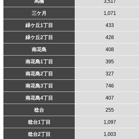
馬橋
3,517
三ケ月
1,071
緑ケ丘1丁目
433
緑ケ丘2丁目
428
南花島
408
南花島1丁目
395
南花島2丁目
327
南花島3丁目
746
南花島4丁目
407
稔台
255
稔台1丁目
1,097
稔台2丁目
1,003