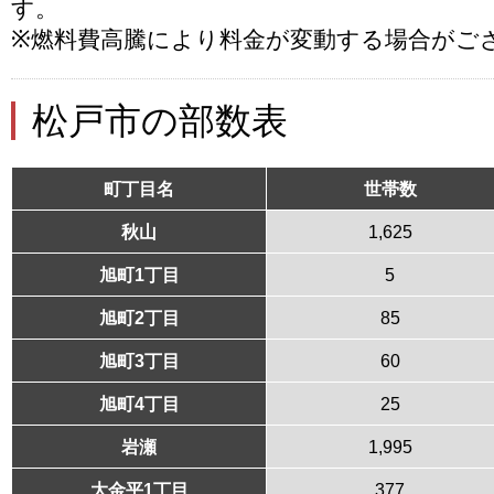
す。
※燃料費高騰により料金が変動する場合がご
松戸市の部数表
町丁目名
世帯数
秋山
1,625
旭町1丁目
5
旭町2丁目
85
旭町3丁目
60
旭町4丁目
25
岩瀬
1,995
大金平1丁目
377