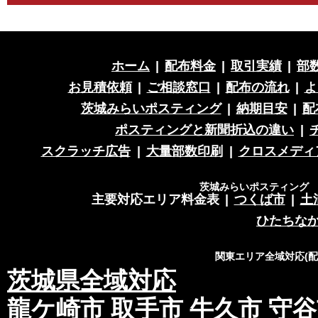
ホーム
|
配布料金
|
取引実績
|
部
お見積依頼
|
ご相談窓口
|
配布の流れ
|
よ
茨城みらいポスティング
|
納期目安
|
配
ポスティングと新聞折込の違い
|
スクラッチ広告
|
大量部数印刷
|
クロスメディ
茨城みらいポスティング 営
主要対応エリア料金表
|
つくば市
|
土
ひたちな
関東エリア全域対応(
茨城県全域対応
龍ケ崎市
取手市
牛久市
守谷