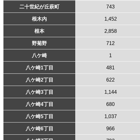
二十世紀が丘萩町
743
根木内
1,452
根本
2,858
野菊野
712
八ケ崎
1
八ケ崎1丁目
481
八ケ崎2丁目
622
八ケ崎3丁目
1,144
八ケ崎4丁目
680
八ケ崎5丁目
1,037
八ケ崎6丁目
966