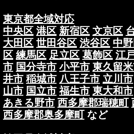
東京都全域対応
中央区
港区
新宿区
文京区
大田区
世田谷区
渋谷区
中野
区
練馬区
足立区
葛飾区
江
市
国分寺市
小平市
東久留米
井市
稲城市
八王子市
立川市
山市
国立市
福生市
東大和市
あきる野市
西多摩郡瑞穂町
西多摩郡奥多摩町
など