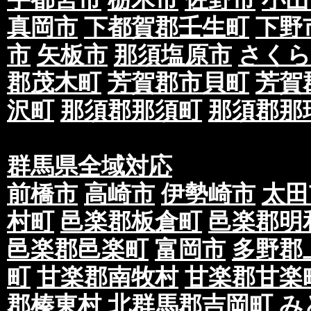
真岡市
下都賀郡壬生町
下野
市
矢板市
那須塩原市
さくら
郡茂木町
芳賀郡市貝町
芳賀
沢町
那須郡那須町
那須郡那
群馬県全域対応
前橋市
高崎市
伊勢崎市
太田
村町
邑楽郡板倉町
邑楽郡明
邑楽郡邑楽町
富岡市
多野郡
町
甘楽郡南牧村
甘楽郡甘楽
郡榛東村
北群馬郡吉岡町
み