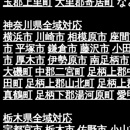
玉郡上里町
大里郡寄居町
な
神奈川県全域対応
横浜市
川崎市
相模原市
座間
市
平塚市
鎌倉市
藤沢市
小
市
厚木市
伊勢原市
南足柄市
大磯町
中郡二宮町
足柄上郡
田町
足柄上郡山北町
足柄上
真鶴町
足柄下郡湯河原町
愛
栃木県全域対応
宇都宮市
栃木市
佐野市
小山