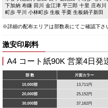
下加納 布鎌 田川 金江津 平三郎 十里 庄布川
町歩 平川 小林町歩 生板 手栗 生板鍋子新田
※詳細の配布エリアは部数表にてご確認下さ
激安印刷料
A4 コート紙90K 営業4日発
部 数
片面カラー
10,000部
13,711円
20,000部
25,152円
30,000部
37,162円