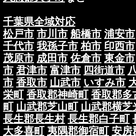
千葉県全域対応
松戸市
市川市
船橋市
浦安市
千代市
我孫子市
柏市
印西市
茂原市
成田市
佐倉市
東金市
市
君津市
富津市
四街道市
市
香取市
山武市
いすみ市
栄町
香取郡神崎町
香取郡多
町
山武郡芝山町
山武郡横芝
長生郡長生村
長生郡白子町
大多喜町
夷隅郡御宿町
安房