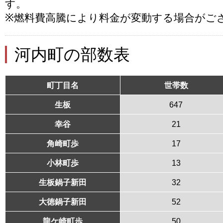
す。
※燃料費高騰により料金が変動する場合がご
河内町の部数表
町丁目名
世帯数
生板
647
幸谷
21
角崎町歩
17
小林町歩
13
生板鍋子新田
32
大徳鍋子新田
52
龍ケ崎町歩
50