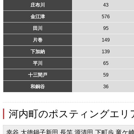
庄布川
43
金江津
576
田川
95
片巻
149
下加納
139
平川
65
十三間戸
59
和銅谷
36
河内町のポスティングエリ
幸谷 大徳鍋子新田 長竿 源清田 下町歩 竜ケ崎