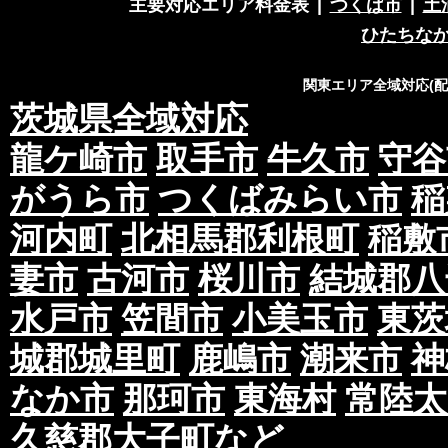
主要対応エリア料金表
|
つくば市
|
土
ひたちな
関東エリア全域対応(
茨城県全域対応
龍ケ崎市
取手市
牛久市
守谷
がうら市
つくばみらい市
稲
河内町
北相馬郡利根町
稲敷
妻市
古河市
桜川市
結城郡八
水戸市
笠間市
小美玉市
東茨
城郡城里町
鹿嶋市
潮来市
神
なか市
那珂市
東海村
常陸太
久慈郡大子町
など