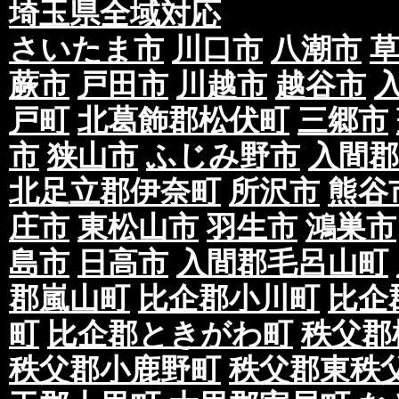
埼玉県全域対応
さいたま市
川口市
八潮市
蕨市
戸田市
川越市
越谷市
戸町
北葛飾郡松伏町
三郷市
市
狭山市
ふじみ野市
入間郡
北足立郡伊奈町
所沢市
熊谷
庄市
東松山市
羽生市
鴻巣市
島市
日高市
入間郡毛呂山町
郡嵐山町
比企郡小川町
比企
町
比企郡ときがわ町
秩父郡
秩父郡小鹿野町
秩父郡東秩