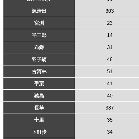
源清田
303
宮渕
23
平三郎
14
布鎌
31
羽子騎
48
古河林
51
手栗
41
猿島
40
長竿
387
十里
35
下町歩
34