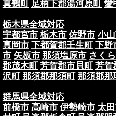
真鶴町
足柄下郡湯河原町
愛
オーバープリントの設定になるため、レイヤー
ストなどが透ける場合があります。K（ブラック
１％でも色を加えることで透過を避けることが
栃木県全域対応
制作する場合は、お客様の自己責任でご対応下
宇都宮市
栃木市
佐野市
小山
⑦著作権に関して画像やテキストはお客様で著
真岡市
下都賀郡壬生町
下野
可を受けているものをご支給下さい。※万が一
生した場合、当社は一切の責任を負いかねます
市
矢板市
那須塩原市
さくら
第三条 広告規制について
郡茂木町
芳賀郡市貝町
芳賀
①当社のポスティング配布は紙面の内容に一定
沢町
那須郡那須町
那須郡那
ご入稿・ご納品前に広告審査を行わせていただ
た場合には紙面の内容を修正の上、再入稿・再
予め印刷前のデータ、またはチラシをスキャン
群馬県全域対応
撮影した画像など広告内容がわかるものを予め
前橋市
高崎市
伊勢崎市
太田
広告審査が長引いた場合、配布期間に遅れが生