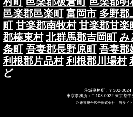
村町
邑楽郡板倉町
邑楽郡明
第四条 ご対応に関して
邑楽郡邑楽町
富岡市
多野郡
①お客様からのお問い合わせにつきましては、
町
甘楽郡南牧村
甘楽郡甘楽
応となります。
ご要望やご意見等につきましては社内にて協議
郡榛東村
北群馬郡吉岡町
み
ご連絡させていただきます。
条町
吾妻郡長野原町
吾妻郡
なお、いかなる場合におきましても当社スタッ
情報はお伝えいたしかねます。
利根郡片品村
利根郡川場村
第五条 ご利用の制限に関して
ど
①過去においてポスティング会社及び、関係会
レームを行なった履歴がある法人または個人。
茨城事務所：〒302-0024
東京事務所：〒103-0022 東京都
②ポスティングチラシが法令及び公序良俗に反
© 未來総合広告株式会社 当サイ
③反社会的勢力の構成員及び関係者、言動及び
れる法人または個人。
④当社及び関連他社を、偽計あるいは威力を用
ることにより、当社の信用を毀損、又は業務を