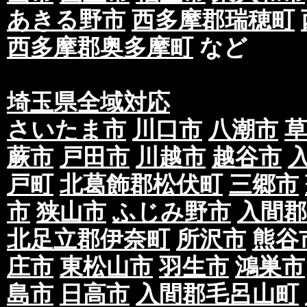
ても配布されない場合がございますので予めご
あきる野市
西多摩郡瑞穂町
④実際の配布可能枚数が部数表の配布可能枚数
余剰分を配布させていただきます。
西多摩郡奥多摩町
など
⑤当社、実績のご案内としてお客様からいただ
社運営ブログなどで掲載させていただく場合が
埼玉県全域対応
記事、表記の削除をご希望のお客様はお手数で
いたします。速やかにお客様のご指示通りに削
さいたま市
川口市
八潮市
第二条 印刷・印刷物納品について
蕨市
戸田市
川越市
越谷市
①データ入稿(予めご案内を行っているご入稿期
戸町
北葛飾郡松伏町
三郷市
(ai,eps,pdf以外の形式での入稿やサイズの
市
狭山市
ふじみ野市
入間郡
か支給されない場合を含む)による入稿の遅れ
場合のご納品の遅れがあった場合には、別途費
北足立郡伊奈町
所沢市
熊谷
す。
庄市
東松山市
羽生市
鴻巣市
また、本来の配布開始日及び、期間が遅延する
は、再入稿及びご納品の遅延日数に合わせて再
島市
日高市
入間郡毛呂山町
なお、初期の日程や別の日程での配布を希望さ