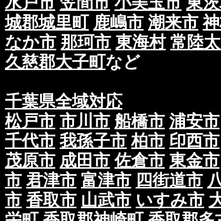
水戸市
笠間市
小美玉市
東茨
当社の役員、社員、協働者は、個人情報保護や
城郡城里町
鹿嶋市
潮来市
神
イドラインその他の関連規範を遵守します。
なか市
那珂市
東海村
常陸太
当社は、社会が要請している個人情報保護が効
久慈郡大子町
など
情報保護方針および社内規程類を継続して改善
■個人情報の取扱いに関する問い合わせお
千葉県全域対応
当社所定の窓口にて、合理的な範囲で対応いた
[お問い合わせ先]
松戸市
市川市
船橋市
浦安市
・未來総合広告株式会社
千代市
我孫子市
柏市
印西市
お問い合わせ方法：
ご相談窓口フォーム
茂原市
成田市
佐倉市
東金市
●利用規約について
第一条 ポスティングについて
市
君津市
富津市
四街道市
①配布期間について、お約束の期日までに配布
市
香取市
山武市
いすみ市
ただきますが、悪天候、災害、積雪、その他配
栄町
香取郡神崎町
香取郡多