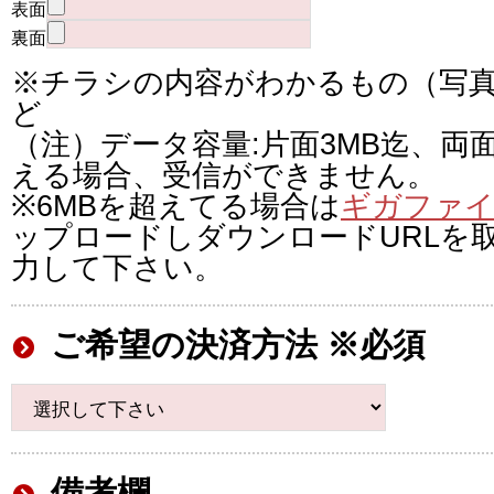
表面
裏面
※チラシの内容がわかるもの（写
ど
（注）データ容量:片面3MB迄、両
える場合、受信ができません。
※6MBを超えてる場合は
ギガファイ
ップロードしダウンロードURLを
力して下さい。
ご希望の決済方法 ※必須
備考欄