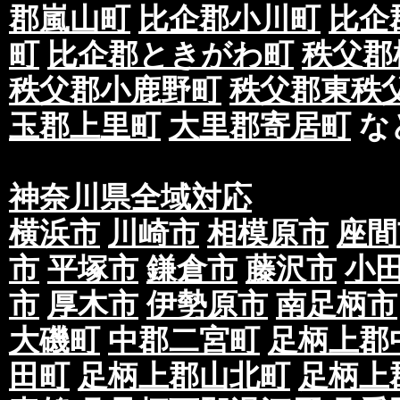
郡嵐山町
比企郡小川町
比企
生する場合がございます。
町
比企郡ときがわ町
秩父郡
ただし、日程的に不可能な場合もございますの
を理由としたキャンセルはキャンセル料が発生
秩父郡小鹿野町
秩父郡東秩
②印刷データはai、eps(※確認用PDFファイル
玉郡上里町
大里郡寄居町
な
データ入稿をお願いいたします。完全データ入
タの間違いや印刷のズレ等に関しましては当社
で予めご了承下さい。※当社が版下を制作して
神奈川県全域対応
③ご入稿後の再入稿は出来ませんのでご注意下
正による再入稿を除く。)
横浜市
川崎市
相模原市
座間
④提携している印刷会社によって多少色味が変
市
平塚市
鎌倉市
藤沢市
小
に対しての再印刷等のご対応はいたしかねます
市
厚木市
伊勢原市
南足柄市
⑤お客様からいただいた印刷データは当社では
で予めご了承下さい。
大磯町
中郡二宮町
足柄上郡
⑥スミ(K)100％オブジェクト使用に関してスミ
田町
足柄上郡山北町
足柄上
に使用するのに適した設定となります。ただし
クトとK（ブラック）100%のオブジェクトが