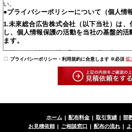
い。
●プライバシーポリシーについて（個人情
1.未來総合広告株式会社（以下当社）は
し、個人情報保護の活動を当社の基盤的活
ます。
当社は、個人情報保護の取組みを真摯に実行す
プライバシーポリシー・利用規約に合意します ※必須
拡
認識し、以下の通り個人情報保護方針を定め、
し、徹底を図ります。
2.個人情報の適切な収集、利用、提供、預
お客様の個人情報の収集にあたっては、本人又
恐れがある場合などを除き、本人に対して利用
ただいた上で収集します。
ホーム
|
配布料金
|
取引実績
|
部
収集した個人情報はその目的以外に利用せず、
り扱います。
お見積依頼
|
ご相談窓口
|
配布の流れ
|
よ