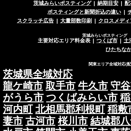
収集した個人情報は、法令に基づく命令などを
茨城みらいポスティング
|
納期目安
|
配
意を得ることなく第三者に提供することはあり
ポスティングと新聞折込の違い
|
収集した個人情報を、第三者に預ける(預託する
スクラッチ広告
|
大量部数印刷
|
クロスメディ
護の水準を備える者を選び、また、契約等によ
た上で、指導・管理を実施し、適切に取り扱い
茨城みらいポスティング 営
主要対応エリア料金表
|
つくば市
|
土
3.開示、訂正、利用停止等の求めに応じる
ひたちな
当社が保有する個人情報については、合理的な
関東エリア全域対応(
す。
茨城県全域対応
個人情報の滅失、き損、漏えいおよび不正アク
龍ケ崎市
取手市
牛久市
守谷
正。
当社は、お客様の個人情報を厳格に管理し、滅
がうら市
つくばみらい市
稲
セスなどのあらゆる危険性に対して予防策を実
河内町
北相馬郡利根町
稲敷
適切な個人情報の取扱いと運用に関する具体的
ます。
妻市
古河市
桜川市
結城郡八
4.個人情報に関する法令およびその他の規