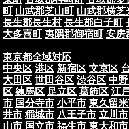
高い事象、配布スタッフの安全の確保ができな
町
山武郡芝山町
山武郡横芝
は、期間を延長させていただく可能性もござい
い。
長生郡長生村
長生郡白子町
また、業務の性質上、多少期間内より前後する
大多喜町
夷隅郡御宿町
安房
く場合がございます。
当社発行の見積書・注文書に記載している配布
布部数を配布を行なうという内容です。
東京都全域対応
仮に1ヶ月間でご依頼があった場合、前半や後
ございます。
中央区
港区
新宿区
文京区
このように期間内でバランスよく配布を行なう
大田区
世田谷区
渋谷区
中野
場合もございますので予めご了承下さい。
区
練馬区
足立区
葛飾区
江
②配布実施後、「反響がなかった」等の反響に
お問い合わせに関して、お受けできませんので
市
国分寺市
小平市
東久留米
配布の証明は、配布報告書になりますので予め
井市
稲城市
八王子市
立川市
③配布エリアについて、現場の状況により、部
は誤差が生じる場合がございます。そのため、
山市
国立市
福生市
東大和市