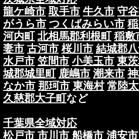
龍ケ崎市
取手市
牛久市
守谷
がうら市
つくばみらい市
稲
河内町
北相馬郡利根町
稲敷
妻市
古河市
桜川市
結城郡八
水戸市
笠間市
小美玉市
東茨
城郡城里町
鹿嶋市
潮来市
神
なか市
那珂市
東海村
常陸太
久慈郡大子町
など
千葉県全域対応
松戸市
市川市
船橋市
浦安市