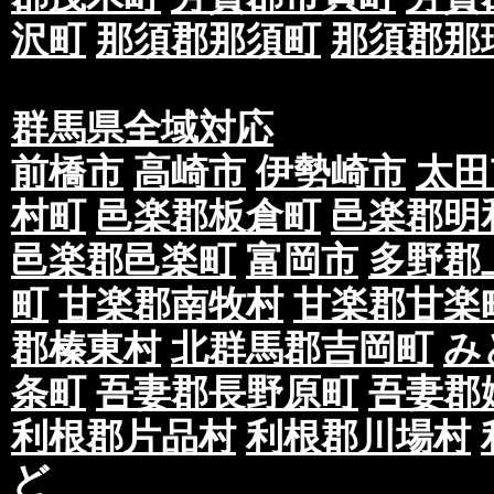
沢町
那須郡那須町
那須郡那
群馬県全域対応
前橋市
高崎市
伊勢崎市
太田
村町
邑楽郡板倉町
邑楽郡明
邑楽郡邑楽町
富岡市
多野郡
町
甘楽郡南牧村
甘楽郡甘楽
郡榛東村
北群馬郡吉岡町
み
条町
吾妻郡長野原町
吾妻郡
利根郡片品村
利根郡川場村
ど