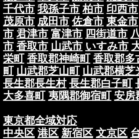
千代市
我孫子市
柏市
印西市
茂原市
成田市
佐倉市
東金市
市
君津市
富津市
四街道市
市
香取市
山武市
いすみ市
栄町
香取郡神崎町
香取郡多
町
山武郡芝山町
山武郡横芝
長生郡長生村
長生郡白子町
大多喜町
夷隅郡御宿町
安房
東京都全域対応
中央区
港区
新宿区
文京区