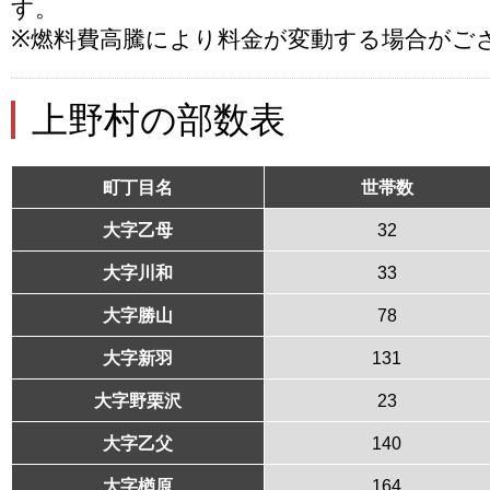
す。
※燃料費高騰により料金が変動する場合がご
上野村の部数表
町丁目名
世帯数
大字乙母
32
大字川和
33
大字勝山
78
大字新羽
131
大字野栗沢
23
大字乙父
140
大字楢原
164