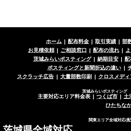
ホーム
|
配布料金
|
取引実績
|
部
お見積依頼
|
ご相談窓口
|
配布の流れ
|
よ
茨城みらいポスティング
|
納期目安
|
配
ポスティングと新聞折込の違い
|
スクラッチ広告
|
大量部数印刷
|
クロスメディ
茨城みらいポスティング 営
主要対応エリア料金表
|
つくば市
|
土
ひたちな
関東エリア全域対応(
茨城県全域対応