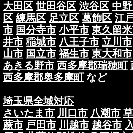
大田区
世田谷区
渋谷区
中野
区
練馬区
足立区
葛飾区
江
市
国分寺市
小平市
東久留米
井市
稲城市
八王子市
立川市
山市
国立市
福生市
東大和市
あきる野市
西多摩郡瑞穂町
西多摩郡奥多摩町
など
埼玉県全域対応
さいたま市
川口市
八潮市
蕨市
戸田市
川越市
越谷市