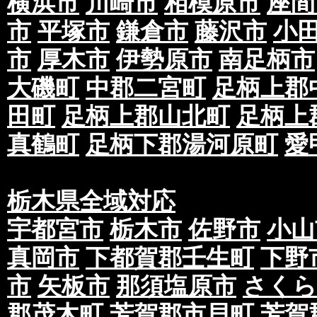
横浜市
川崎市
相模原市
座間
市
平塚市
鎌倉市
藤沢市
小
市
厚木市
伊勢原市
南足柄市
大磯町
中郡二宮町
足柄上郡
田町
足柄上郡山北町
足柄上
真鶴町
足柄下郡湯河原町
愛
栃木県全域対応
宇都宮市
栃木市
佐野市
小山
真岡市
下都賀郡壬生町
下野
市
矢板市
那須塩原市
さくら
郡茂木町
芳賀郡市貝町
芳賀