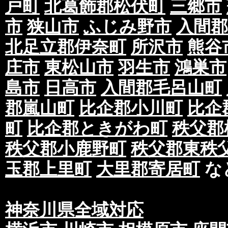
戸町
北葛飾郡松伏町
三郷市
市
狭山市
ふじみ野市
入間郡
北足立郡伊奈町
所沢市
熊谷
庄市
東松山市
羽生市
鴻巣市
島市
日高市
入間郡毛呂山町
郡嵐山町
比企郡小川町
比企
町
比企郡ときがわ町
秩父郡
秩父郡小鹿野町
秩父郡東秩
玉郡上里町
大里郡寄居町
な
神奈川県全域対応