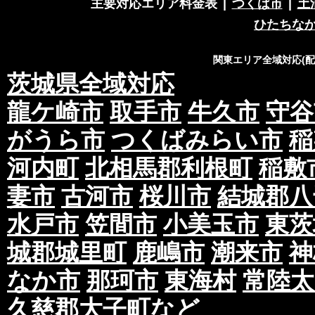
主要対応エリア料金表
|
つくば市
|
土
ひたちな
関東エリア全域対応(
茨城県全域対応
龍ケ崎市
取手市
牛久市
守谷
がうら市
つくばみらい市
稲
河内町
北相馬郡利根町
稲敷
妻市
古河市
桜川市
結城郡八
水戸市
笠間市
小美玉市
東茨
城郡城里町
鹿嶋市
潮来市
神
なか市
那珂市
東海村
常陸太
久慈郡大子町
など