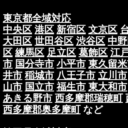
東京都全域対応
中央区
港区
新宿区
文京区
大田区
世田谷区
渋谷区
中野
区
練馬区
足立区
葛飾区
江
市
国分寺市
小平市
東久留米
井市
稲城市
八王子市
立川市
山市
国立市
福生市
東大和市
あきる野市
西多摩郡瑞穂町
西多摩郡奥多摩町
など