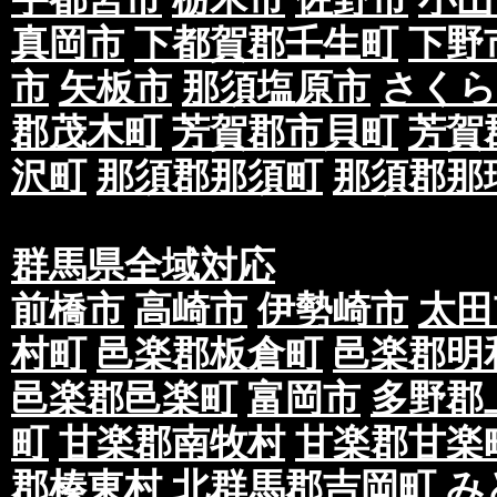
真岡市
下都賀郡壬生町
下野
市
矢板市
那須塩原市
さくら
郡茂木町
芳賀郡市貝町
芳賀
沢町
那須郡那須町
那須郡那
群馬県全域対応
前橋市
高崎市
伊勢崎市
太田
村町
邑楽郡板倉町
邑楽郡明
邑楽郡邑楽町
富岡市
多野郡
町
甘楽郡南牧村
甘楽郡甘楽
郡榛東村
北群馬郡吉岡町
み