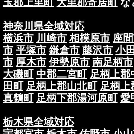
玉郡上里町
大里郡寄居町
な
神奈川県全域対応
横浜市
川崎市
相模原市
座間
市
平塚市
鎌倉市
藤沢市
小
市
厚木市
伊勢原市
南足柄市
大磯町
中郡二宮町
足柄上郡
田町
足柄上郡山北町
足柄上
真鶴町
足柄下郡湯河原町
愛
栃木県全域対応
宇都宮市
栃木市
佐野市
小山