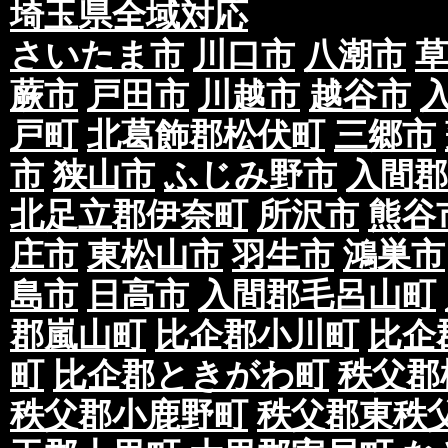
埼玉県全域対応
さいたま市
川口市
八潮市
蕨市
戸田市
川越市
越谷市
戸町
北葛飾郡松伏町
三郷市
市
狭山市
ふじみ野市
入間郡
北足立郡伊奈町
所沢市
熊谷
庄市
東松山市
羽生市
鴻巣市
島市
日高市
入間郡毛呂山町
郡嵐山町
比企郡小川町
比企
町
比企郡ときがわ町
秩父郡
秩父郡小鹿野町
秩父郡東秩