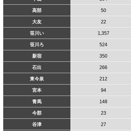
高部
50
大友
22
笹川い
1,357
笹川ろ
524
新宿
350
石出
266
東今泉
212
宮本
94
青馬
148
今郡
23
谷津
27