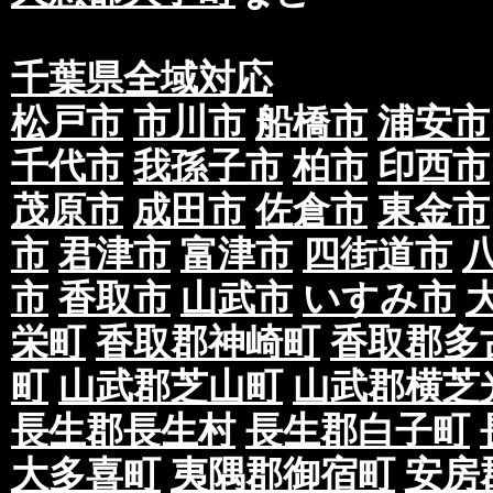
千葉県全域対応
松戸市
市川市
船橋市
浦安市
千代市
我孫子市
柏市
印西市
茂原市
成田市
佐倉市
東金市
市
君津市
富津市
四街道市
市
香取市
山武市
いすみ市
栄町
香取郡神崎町
香取郡多
町
山武郡芝山町
山武郡横芝
長生郡長生村
長生郡白子町
大多喜町
夷隅郡御宿町
安房