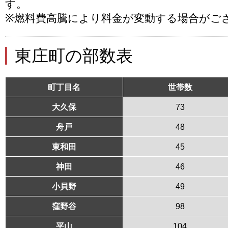
す。
※燃料費高騰により料金が変動する場合がご
東庄町の部数表
町丁目名
世帯数
大久保
73
舟戸
48
東和田
45
神田
46
小貝野
49
窪野谷
98
平山
104