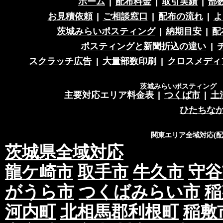
ホーム
|
配布料金
|
取引実績
|
部
お見積依頼
|
ご相談窓口
|
配布の流れ
|
よ
茨城みらいポスティング
|
納期目安
|
配
ポスティングと新聞折込の違い
|
スクラッチ広告
|
大量部数印刷
|
クロスメディ
茨城みらいポスティング 営
主要対応エリア料金表
|
つくば市
|
土
ひたちな
関東エリア全域対応(
茨城県全域対応
龍ケ崎市
取手市
牛久市
守谷
がうら市
つくばみらい市
稲
河内町
北相馬郡利根町
稲敷