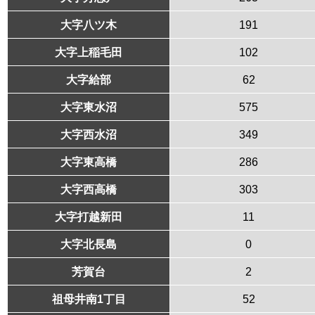
大字八ツ木
191
大字上稲毛田
102
大字給部
62
大字東水沼
575
大字西水沼
349
大字東高橋
286
大字西高橋
303
大字打越新田
11
大字北長島
0
芳賀台
2
祖母井南1丁目
52