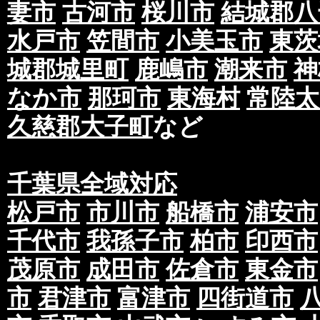
妻市
古河市
桜川市
結城郡八
水戸市
笠間市
小美玉市
東茨
城郡城里町
鹿嶋市
潮来市
神
なか市
那珂市
東海村
常陸太
久慈郡大子町
など
千葉県全域対応
松戸市
市川市
船橋市
浦安市
千代市
我孫子市
柏市
印西市
茂原市
成田市
佐倉市
東金市
市
君津市
富津市
四街道市