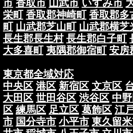
市
香取市
山武市
いすみ市
栄町
香取郡神崎町
香取郡多
町
山武郡芝山町
山武郡横芝
長生郡長生村
長生郡白子町
大多喜町
夷隅郡御宿町
安房
東京都全域対応
中央区
港区
新宿区
文京区
大田区
世田谷区
渋谷区
中野
区
練馬区
足立区
葛飾区
江
市
国分寺市
小平市
東久留米