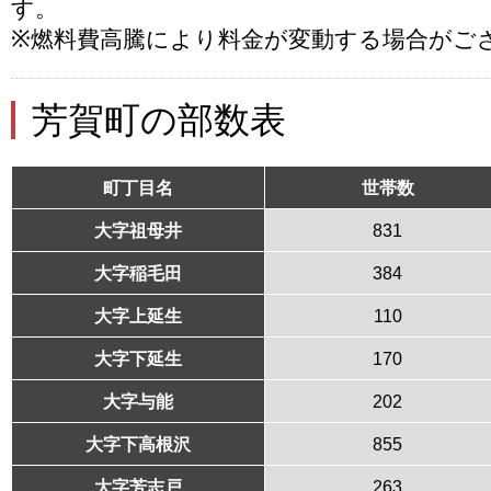
す。
※燃料費高騰により料金が変動する場合がご
芳賀町の部数表
町丁目名
世帯数
大字祖母井
831
大字稲毛田
384
大字上延生
110
大字下延生
170
大字与能
202
大字下高根沢
855
大字芳志戸
263