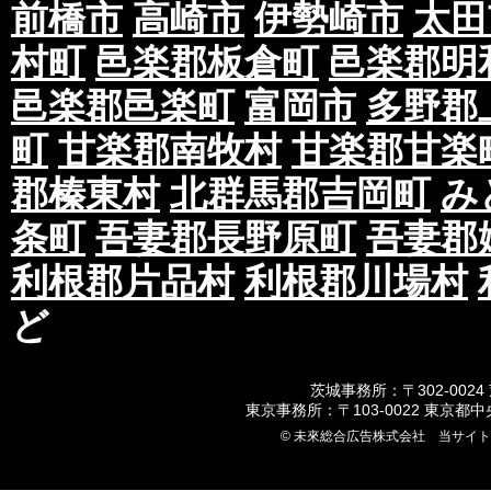
前橋市
高崎市
伊勢崎市
太田
村町
邑楽郡板倉町
邑楽郡明
邑楽郡邑楽町
富岡市
多野郡
町
甘楽郡南牧村
甘楽郡甘楽
郡榛東村
北群馬郡吉岡町
み
条町
吾妻郡長野原町
吾妻郡
利根郡片品村
利根郡川場村
ど
茨城事務所：〒302-0024
東京事務所：〒103-0022 東京都
© 未來総合広告株式会社 当サイ