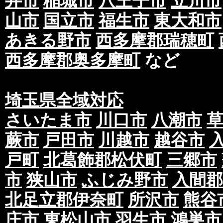
井市
稲城市
八王子市
立川市
山市
国立市
福生市
東大和市
あきる野市
西多摩郡瑞穂町
西多摩郡奥多摩町
など
埼玉県全域対応
さいたま市
川口市
八潮市
蕨市
戸田市
川越市
越谷市
戸町
北葛飾郡松伏町
三郷市
市
狭山市
ふじみ野市
入間郡
北足立郡伊奈町
所沢市
熊谷
庄市
東松山市
羽生市
鴻巣市