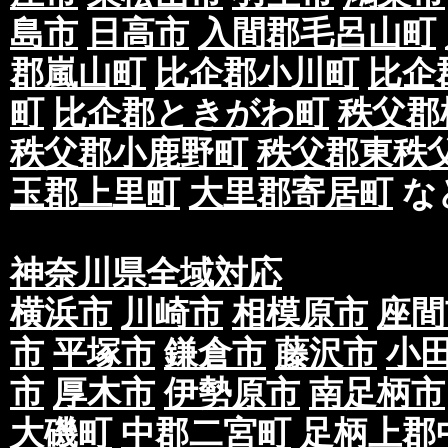
島市
日高市
入間郡毛呂山町
郡嵐山町
比企郡小川町
比企
町
比企郡ときがわ町
秩父郡
秩父郡小鹿野町
秩父郡東秩
玉郡上里町
大里郡寄居町
な
神奈川県全域対応
横浜市
川崎市
相模原市
座間
市
平塚市
鎌倉市
藤沢市
小
市
厚木市
伊勢原市
南足柄市
大磯町
中郡二宮町
足柄上郡