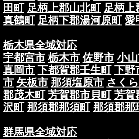
田町
足柄上郡山北町
足柄上
真鶴町
足柄下郡湯河原町
愛
栃木県全域対応
宇都宮市
栃木市
佐野市
小山
真岡市
下都賀郡壬生町
下野
市
矢板市
那須塩原市
さくら
郡茂木町
芳賀郡市貝町
芳賀
沢町
那須郡那須町
那須郡那
群馬県全域対応