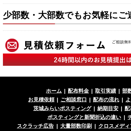
少部数・大部数でもお気軽にご
ホーム
|
配布料金
|
取引実績
|
部
お見積依頼
|
ご相談窓口
|
配布の流れ
|
よ
茨城みらいポスティング
|
納期目安
|
配
ポスティングと新聞折込の違い
|
スクラッチ広告
|
大量部数印刷
|
クロスメディ