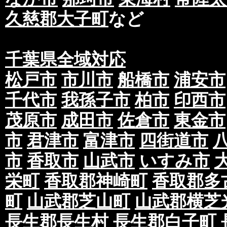
久慈郡大子町
など
千葉県全域対応
松戸市
市川市
船橋市
浦安市
千代市
我孫子市
柏市
印西市
茂原市
成田市
佐倉市
東金市
市
君津市
富津市
四街道市
市
香取市
山武市
いすみ市
栄町
香取郡神崎町
香取郡多
町
山武郡芝山町
山武郡横芝
長生郡長生村
長生郡白子町