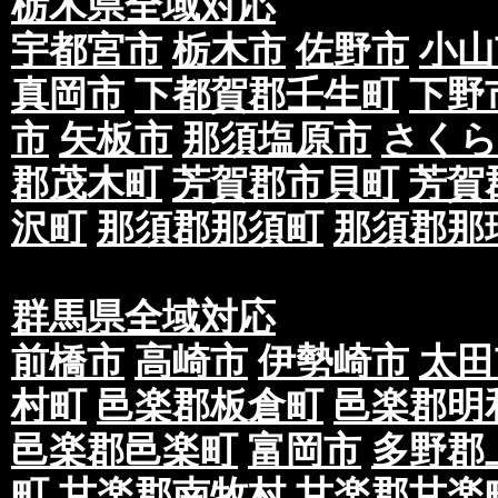
栃木県全域対応
宇都宮市
栃木市
佐野市
小山
真岡市
下都賀郡壬生町
下野
市
矢板市
那須塩原市
さくら
郡茂木町
芳賀郡市貝町
芳賀
沢町
那須郡那須町
那須郡那
群馬県全域対応
前橋市
高崎市
伊勢崎市
太田
村町
邑楽郡板倉町
邑楽郡明
邑楽郡邑楽町
富岡市
多野郡
町
甘楽郡南牧村
甘楽郡甘楽