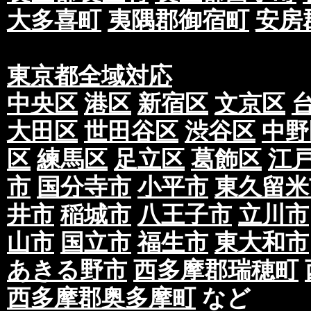
大多喜町
夷隅郡御宿町
安房
東京都全域対応
中央区
港区
新宿区
文京区
大田区
世田谷区
渋谷区
中野
区
練馬区
足立区
葛飾区
江
市
国分寺市
小平市
東久留米
井市
稲城市
八王子市
立川市
山市
国立市
福生市
東大和市
あきる野市
西多摩郡瑞穂町
西多摩郡奥多摩町
など