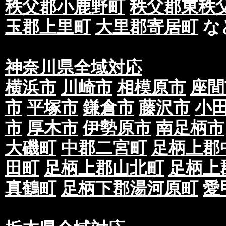
秩父郡小鹿野町
秩父郡東秩
玉郡上里町
大里郡寄居町
な
神奈川県全域対応
横浜市
川崎市
相模原市
座間
市
平塚市
鎌倉市
藤沢市
小
市
厚木市
伊勢原市
南足柄市
大磯町
中郡二宮町
足柄上郡
田町
足柄上郡山北町
足柄上
真鶴町
足柄下郡湯河原町
愛