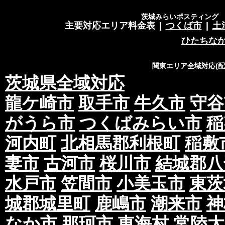
茨城みらいポスティング 営
主要対応エリア料金表
|
つくば市
|
土
ひたちな
関東エリア全域対応(
茨城県全域対応
龍ケ崎市
取手市
牛久市
守谷
がうら市
つくばみらい市
稲
河内町
北相馬郡利根町
稲敷
妻市
古河市
桜川市
結城郡八
水戸市
笠間市
小美玉市
東茨
城郡城里町
鹿嶋市
潮来市
神
なか市
那珂市
東海村
常陸太