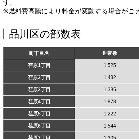
す。
※燃料費高騰により料金が変動する場合がご
品川区の部数表
町丁目名
世帯数
荏原1丁目
1,525
荏原2丁目
1,482
荏原3丁目
1,385
荏原4丁目
1,878
荏原5丁目
1,222
荏原6丁目
1,544
荏原7丁目
1,305