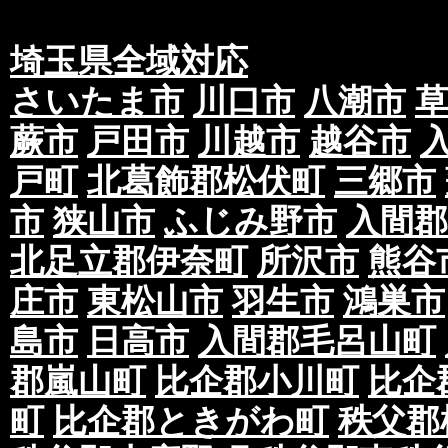
埼玉県全域対応
さいたま市
川口市
八潮市
蕨市
戸田市
川越市
越谷市
戸町
北葛飾郡松伏町
三郷市
市
狭山市
ふじみ野市
入間郡
北足立郡伊奈町
所沢市
熊谷
庄市
東松山市
羽生市
鴻巣市
島市
日高市
入間郡毛呂山町
郡嵐山町
比企郡小川町
比企
町
比企郡ときがわ町
秩父郡