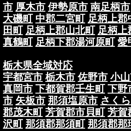
市
厚木市
伊勢原市
南足柄市
大磯町
中郡二宮町
足柄上郡
田町
足柄上郡山北町
足柄上
真鶴町
足柄下郡湯河原町
愛
栃木県全域対応
宇都宮市
栃木市
佐野市
小山
真岡市
下都賀郡壬生町
下野
市
矢板市
那須塩原市
さくら
郡茂木町
芳賀郡市貝町
芳賀
沢町
那須郡那須町
那須郡那