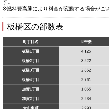
す。
※燃料費高騰により料金が変動する場合がご
板橋区の部数表
町丁目名
世帯数
板橋1丁目
4,125
板橋2丁目
3,522
板橋3丁目
2,852
板橋4丁目
2,761
加賀1丁目
1,065
加賀2丁目
2,234
大山東町
2,993