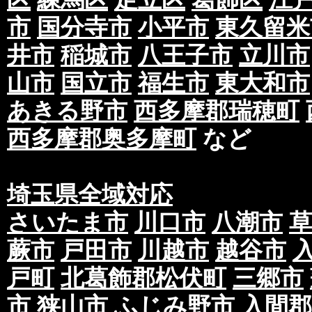
市
国分寺市
小平市
東久留米
井市
稲城市
八王子市
立川市
山市
国立市
福生市
東大和市
あきる野市
西多摩郡瑞穂町
西多摩郡奥多摩町
など
埼玉県全域対応
さいたま市
川口市
八潮市
蕨市
戸田市
川越市
越谷市
戸町
北葛飾郡松伏町
三郷市
市
狭山市
ふじみ野市
入間郡