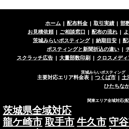
ホーム
|
配布料金
|
取引実績
|
部
お見積依頼
|
ご相談窓口
|
配布の流れ
|
よ
茨城みらいポスティング
|
納期目安
|
配
ポスティングと新聞折込の違い
|
スクラッチ広告
|
大量部数印刷
|
クロスメディ
茨城みらいポスティング 営
主要対応エリア料金表
|
つくば市
|
土
ひたちな
関東エリア全域対応(
茨城県全域対応
龍ケ崎市
取手市
牛久市
守谷