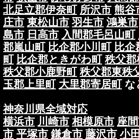
北足立郡伊奈町
所沢市
熊谷
庄市
東松山市
羽生市
鴻巣市
島市
日高市
入間郡毛呂山町
郡嵐山町
比企郡小川町
比企
町
比企郡ときがわ町
秩父郡
秩父郡小鹿野町
秩父郡東秩
玉郡上里町
大里郡寄居町
な
神奈川県全域対応
横浜市
川崎市
相模原市
座間
市
平塚市
鎌倉市
藤沢市
小