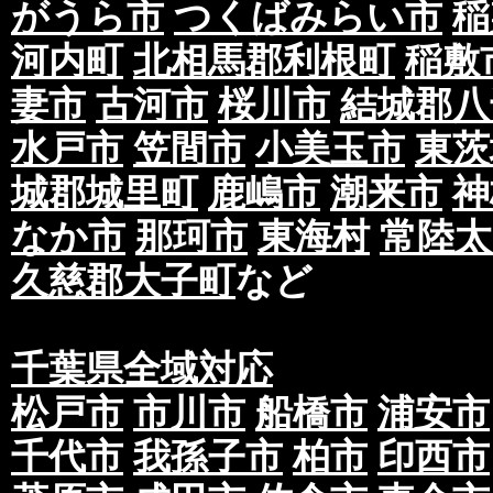
がうら市
つくばみらい市
稲
河内町
北相馬郡利根町
稲敷
妻市
古河市
桜川市
結城郡八
水戸市
笠間市
小美玉市
東茨
城郡城里町
鹿嶋市
潮来市
神
なか市
那珂市
東海村
常陸太
久慈郡大子町
など
千葉県全域対応
松戸市
市川市
船橋市
浦安市
千代市
我孫子市
柏市
印西市