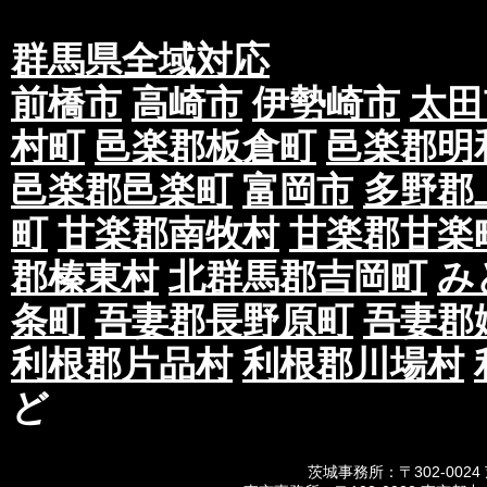
群馬県全域対応
前橋市
高崎市
伊勢崎市
太田
村町
邑楽郡板倉町
邑楽郡明
邑楽郡邑楽町
富岡市
多野郡
町
甘楽郡南牧村
甘楽郡甘楽
郡榛東村
北群馬郡吉岡町
み
条町
吾妻郡長野原町
吾妻郡
利根郡片品村
利根郡川場村
ど
茨城事務所：〒302-0024