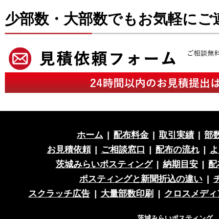
少部数・大部数でもお気軽にご
ホーム
|
配布料金
|
取引実績
|
部
お見積依頼
|
ご相談窓口
|
配布の流れ
|
よ
茨城みらいポスティング
|
納期目安
|
配
ポスティングと新聞折込の違い
|
スクラッチ広告
|
大量部数印刷
|
クロスメディ
茨城みらいポスティング 営