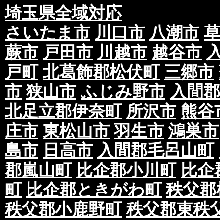
埼玉県全域対応
さいたま市
川口市
八潮市
蕨市
戸田市
川越市
越谷市
戸町
北葛飾郡松伏町
三郷市
市
狭山市
ふじみ野市
入間郡
北足立郡伊奈町
所沢市
熊谷
庄市
東松山市
羽生市
鴻巣市
島市
日高市
入間郡毛呂山町
郡嵐山町
比企郡小川町
比企
町
比企郡ときがわ町
秩父郡
秩父郡小鹿野町
秩父郡東秩