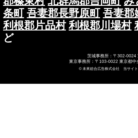
郡榛東村
北群馬郡吉岡町
み
条町
吾妻郡長野原町
吾妻郡
利根郡片品村
利根郡川場村
ど
茨城事務所：〒302-0024
東京事務所：〒103-0022 東京都
© 未來総合広告株式会社 当サイ