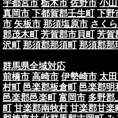
宇都宮市
栃木市
佐野市
小山
真岡市
下都賀郡壬生町
下野
市
矢板市
那須塩原市
さくら
郡茂木町
芳賀郡市貝町
芳賀
沢町
那須郡那須町
那須郡那
群馬県全域対応
前橋市
高崎市
伊勢崎市
太田
村町
邑楽郡板倉町
邑楽郡明
邑楽郡邑楽町
富岡市
多野郡
町
甘楽郡南牧村
甘楽郡甘楽