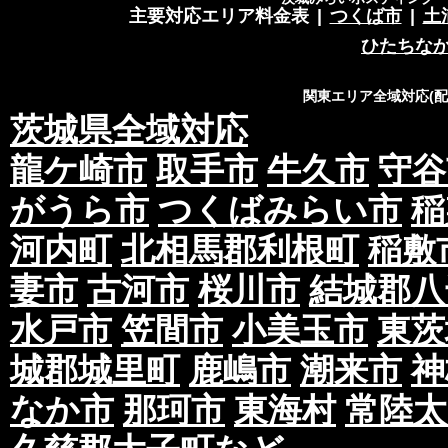
主要対応エリア料金表
|
つくば市
|
土
ひたちな
関東エリア全域対応(
茨城県全域対応
龍ケ崎市
取手市
牛久市
守谷
がうら市
つくばみらい市
稲
河内町
北相馬郡利根町
稲敷
妻市
古河市
桜川市
結城郡八
水戸市
笠間市
小美玉市
東茨
城郡城里町
鹿嶋市
潮来市
神
なか市
那珂市
東海村
常陸太