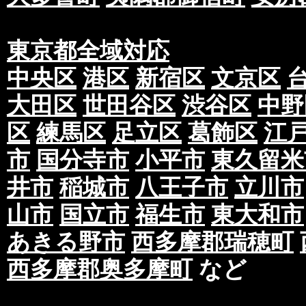
東京都全域対応
中央区
港区
新宿区
文京区
大田区
世田谷区
渋谷区
中野
区
練馬区
足立区
葛飾区
江
市
国分寺市
小平市
東久留米
井市
稲城市
八王子市
立川市
山市
国立市
福生市
東大和市
あきる野市
西多摩郡瑞穂町
西多摩郡奥多摩町
など