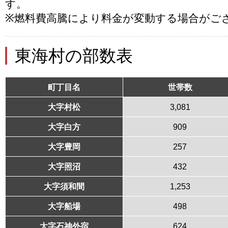
す。
※燃料費高騰により料金が変動する場合がご
東海村の部数表
町丁目名
世帯数
大字村松
3,081
大字白方
909
大字豊岡
257
大字照沼
432
大字須和間
1,253
大字船場
498
大字石神外宿
624