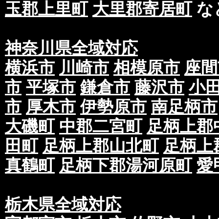
玉郡上里町
大里郡寄居町
な
神奈川県全域対応
横浜市
川崎市
相模原市
座間
市
平塚市
鎌倉市
藤沢市
小
市
厚木市
伊勢原市
南足柄市
大磯町
中郡二宮町
足柄上郡
田町
足柄上郡山北町
足柄上
真鶴町
足柄下郡湯河原町
愛
栃木県全域対応