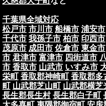
久慈郡大子町
など
千葉県全域対応
松戸市
市川市
船橋市
浦安市
千代市
我孫子市
柏市
印西市
茂原市
成田市
佐倉市
東金市
市
君津市
富津市
四街道市
市
香取市
山武市
いすみ市
栄町
香取郡神崎町
香取郡多
町
山武郡芝山町
山武郡横芝
長生郡長生村
長生郡白子町
大多喜町
夷隅郡御宿町
安房